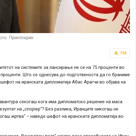
то: Принтскрин
758
итетот на системите за лансирање не се на 75 проценти во
0 проценти. Што се однесува до подготвеноста да го браниме
а шефот на иранската дипломатија Абас Арагчи во објава на
авантура секогаш кога има дипломатско решение на маса.
езултат на „спојлер“? Без разлика, Иранците никогаш не
когаш жртва“ – наведе шефот на иранската дипломатија во
есникот „Вашингтон пост“ изјави дека способноста на Иран