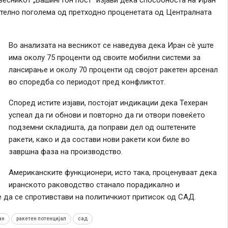
ително поголема од претходно проценетата од Централната
Во анализата на весникот се наведува дека Иран сè уште
има околу 75 проценти од своите мобилни системи за
лансирање и околу 70 проценти од својот ракетен арсенал
во споредба со периодот пред конфликтот.
Според истите изјави, постојат индикации дека Техеран
успеал да ги обнови и повторно да ги отвори повеќето
подземни складишта, да поправи дел од оштетените
ракети, како и да состави нови ракети кои биле во
завршна фаза на производство.
Американските функционери, исто така, проценуваат дека
иранското раководство станало порадикално и
 да се спротивстави на политичкиот притисок од САД.
ан
ракетен потенцијал
сад