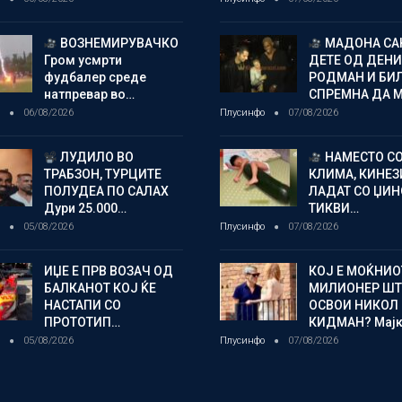
ВОЗНЕМИРУВАЧКО
МАДОНА СА
Гром усмрти
ДЕТЕ ОД ДЕНИ
фудбалер среде
РОДМАН И БИ
натпревар во…
СПРЕМНА ДА 
о
06/08/2026
Плусинфо
07/08/2026
ЛУДИЛО ВО
НАМЕСТО С
ТРАБЗОН, ТУРЦИТЕ
КЛИМА, КИНЕЗ
ПОЛУДЕА ПО САЛАХ
ЛАДАТ СО ЏИ
Дури 25.000…
ТИКВИ…
о
05/08/2026
Плусинфо
07/08/2026
ИЏЕ Е ПРВ ВОЗАЧ ОД
КОЈ Е МОЌНИО
БАЛКАНОТ КОЈ ЌЕ
МИЛИОНЕР ШТ
НАСТАПИ СО
ОСВОИ НИКОЛ
ПРОТОТИП…
КИДМАН? Мај
о
05/08/2026
Плусинфо
07/08/2026