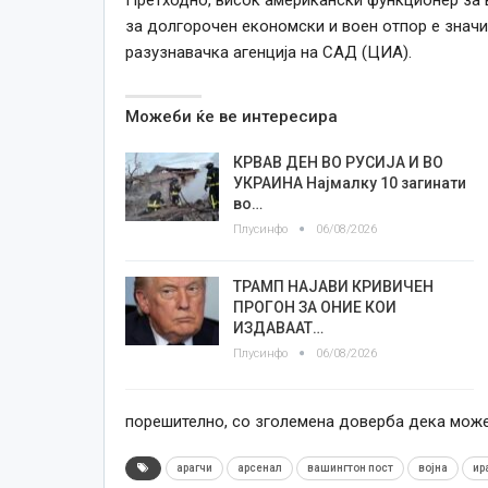
за долгорочен економски и воен отпор е знач
разузнавачка агенција на САД (ЦИА).
Можеби ќе ве интересира
КРВАВ ДЕН ВО РУСИЈА И ВО
УКРАИНА Најмалку 10 загинати
во…
Плусинфо
06/08/2026
ТРАМП НАЈАВИ КРИВИЧЕН
ПРОГОН ЗА ОНИЕ КОИ
ИЗДАВААТ…
Плусинфо
06/08/2026
порешително, со зголемена доверба дека може
арагчи
арсенал
вашингтон пост
војна
ир