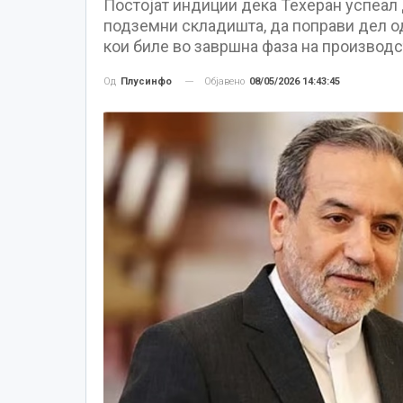
Постојат индиции дека Техеран успеал 
подземни складишта, да поправи дел од
кои биле во завршна фаза на производс
Објавено
08/05/2026 14:43:45
Од
Плусинфо