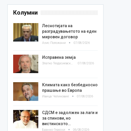
Колумни
Леснотијата на
разградувањетото на еден
мировен договор
Азис Положани
07/08/2026
Исправена земја
Златко Теодосиевски
07/08/2026
Климата како безбедносно
прашање во Европа
Ивица Челиковиќ
07/08/2026
СДСМ е задолжен за лаги и
за спинови, но
вистинското…
Бранко Героски
06/08/2026