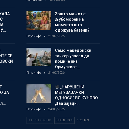
КАЛА
Зошто мажот е
С
љубоморен на
ЛА
момчето што
МУ…
одржува базени?
Плусинфо
21/07/2026
О
Само македонски
ИТЕ СЕ
танкер успеал да
НОВСКИ
помине низ
Ормускиот…
Плусинфо
21/07/2026
Т
„НАРУШЕНИ
О ЈА
МЕЃУЗАЈАЧКИ
ОДНОСИ“ ВО КУНОВО
кл…
Два зајаци…
Плусинфо
24/05/2026
ПРЕТХОДНО
СЛЕДНО
1 of 169