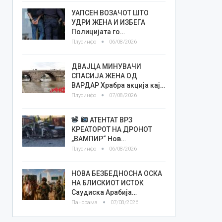
УАПСЕН ВОЗАЧОТ ШТО
УДРИ ЖЕНА И ИЗБЕГА
Полицијата го…
Плусинфо
06/08/2026
ДВАЈЦА МИНУВАЧИ
СПАСИЈА ЖЕНА ОД
ВАРДАР Храбра акција кај…
Плусинфо
07/08/2026
АТЕНТАТ ВРЗ
КРЕАТОРОТ НА ДРОНОТ
„ВАМПИР“ Нов…
Плусинфо
06/08/2026
НОВА БЕЗБЕДНОСНА ОСКА
НА БЛИСКИОТ ИСТОК
Саудиска Арабија…
Панорама
07/08/2026