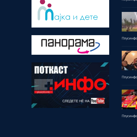
Плусинф
Плусинф
Плусинф