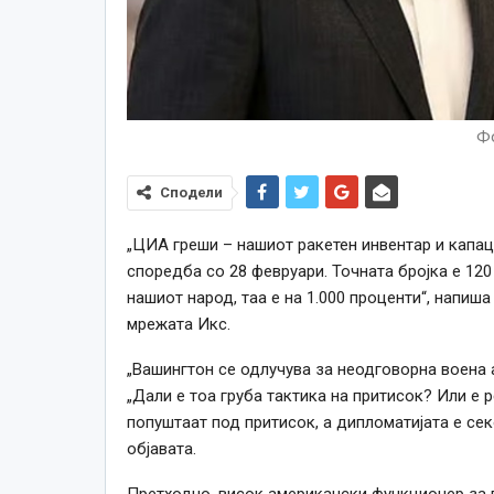
Фо
Сподели
„ЦИА греши – нашиот ракетен инвентар и капац
споредба со 28 февруари. Точната бројка е 12
нашиот народ, таа е на 1.000 проценти“, напиш
мрежата Икс.
„Вашингтон се одлучува за неодговорна воена 
„Дали е тоа груба тактика на притисок? Или е р
попуштаат под притисок, а дипломатијата е се
објавата.
Претходно, висок американски функционер за в