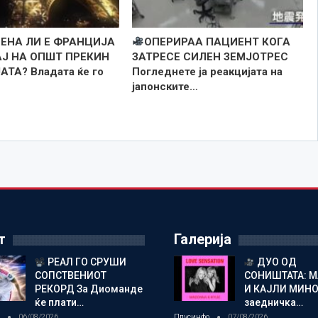
ЕНА ЛИ Е ФРАНЦИЈА
ОПЕРИРАА ПАЦИЕНТ КОГА
АЈ НА ОПШТ ПРЕКИН
ЗАТРЕСЕ СИЛЕН ЗЕМЈОТРЕС
АТА? Владата ќе го
Погледнете ја реакцијата на
јапонските…
т
Галерија
РЕАЛ ГО СРУШИ
ДУО ОД
СОПСТВЕНИОТ
СОНИШТАТА: 
РЕКОРД За Диоманде
И КАЈЛИ МИНО
ќе плати…
заедничка…
о
06/08/2026
Плусинфо
07/08/2026