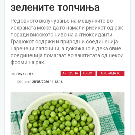
зелените топчиња
Редовното вклучување на мешунките во
исхраната може да го намали ризикот од рак
поради високото ниво на антиоксиданти.
Грашокот содржи и природни соединенија
наречени сапонини, а докажано е дека овие
соединенија помагаат во заштитата од некои
форми на рак.
АРТКУЈНА
ЖИВОТ
ПАНОРАМА ТОП
Од
Плусинфо
Објавено
28/05/2026 14:12:16