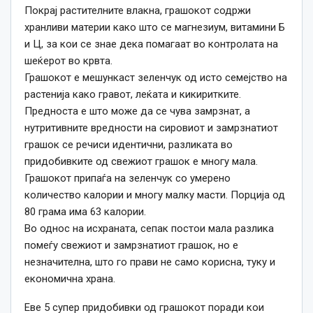
Покрај растителните влакна, грашокот содржи
хранливи материи како што се магнезиум, витамини Б
и Ц, за кои се знае дека помагаат во контролата на
шеќерот во крвта.
Грашокот е мешункаст зеленчук од исто семејство на
растенија како гравот, леќата и кикиритките.
Предноста е што може да се чува замрзнат, а
нутритивните вредности на сировиот и замрзнатиот
грашок се речиси идентични, разликата во
придобивките од свежиот грашок е многу мала.
Грашокот припаѓа на зеленчук со умерено
количество калории и многу малку масти. Порција од
80 грама има 63 калории.
Во однос на исхраната, сепак постои мала разлика
помеѓу свежиот и замрзнатиот грашок, но е
незначителна, што го прави не само корисна, туку и
економична храна.
Еве 5 супер придобивки од грашокот поради кои