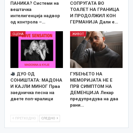
ПАНИКА? Системи на
СОПРУГАТА ВО
вештачка
ТОАЛЕТ НА ГРАНИЦА
интелигенција надвор
И ПРОДОЛЖИЛ КОН
од контрола –…
ГЕРМАНИЈА Дали е…
СЦЕНА
ЖИВОТ
ДУО ОД
ГУБЕЊЕТО НА
СОНИШТАТА: МАДОНА
МЕМОРИЈАТА НЕ Е
И КАЈЛИ МИНОГ Прва
ПРВ СИМПТОМ НА
заедничка песна на
ДЕМЕНЦИЈА Лекар
двете поп-кралици
предупредува на два
рани…
ПРЕТХОДНО
СЛЕДНО