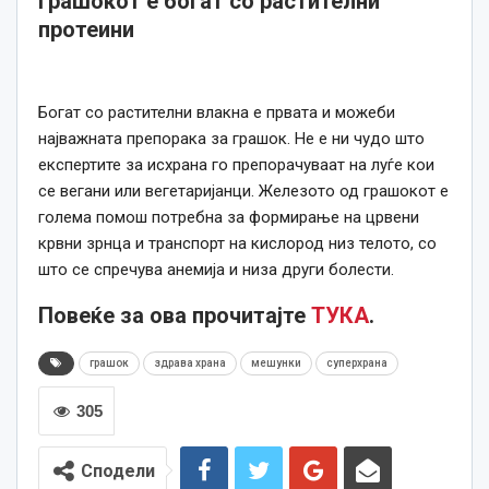
Грашокот е богат со растителни
протеини
Богат со растителни влакна е првата и можеби
најважната препорака за грашок. Не е ни чудо што
експертите за исхрана го препорачуваат на луѓе кои
се вегани или вегетаријанци. Железото од грашокот е
голема помош потребна за формирање на црвени
крвни зрнца и транспорт на кислород низ телото, со
што се спречува анемија и низа други болести.
Повеќе за ова прочитајте
ТУКА
.
грашок
здрава храна
мешунки
суперхрана
305
Сподели