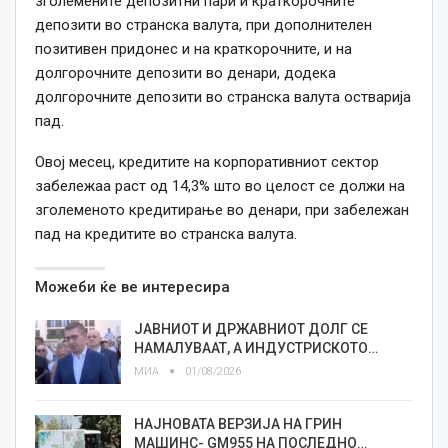
зголемените депозитни пари и краткорочните
депозити во странска валута, при дополнителен
позитивен придонес и на краткорочните, и на
долгорочните депозити во денари, додека
долгорочните депозити во странска валута остварија
пад.
Овој месец, кредитите на корпоративниот сектор
забележаа раст од 14,3% што во целост се должи на
зголеменото кредитирање во денари, при забележан
пад на кредитите во странска валута.
Можеби ќе ве интересира
ЈАВНИОТ И ДРЖАВНИОТ ДОЛГ СЕ
НАМАЛУВААТ, А ИНДУСТРИСКОТО…
МИА
01/08/2026
НАЈНОВАТА ВЕРЗИЈА НА ГРИН
МАШИНС- GM955 НА ПОСЛЕДНО…