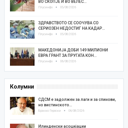
ВО СКОПЈЕ И ВО ВЕЛЕС…
Плусинфо
05/08/2026
ЗДРАВСТВОТО СЕ СООЧУВА СО
СЕРИОЗЕН НЕДОСТИГ НА КАДАР…
Плусинфо
05/08/2026
МАКЕДОНИЈА ДОБИ 149 МИЛИОНИ
ЕВРА ГРАНТ ЗА ПРУГАТА КОН…
Плусинфо
06/08/2026
Колумни
СДСМ е задолжен за лаги и за спинови,
но вистинското…
Бранко Героски
06/08/2026
Илинденски асоцијации