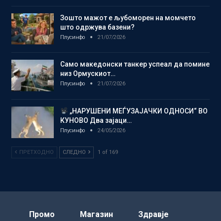
Зошто мажот е љубоморен на момчето
што одржува базени?
Плусинфо
21/07/2026
Само македонски танкер успеал да помине
низ Ормускиот…
Плусинфо
21/07/2026
„НАРУШЕНИ МЕЃУЗАЈАЧКИ ОДНОСИ“ ВО
КУНОВО Два зајаци…
Плусинфо
24/05/2026
ПРЕТХОДНО
СЛЕДНО
1 of 169
Промо
Магазин
Здравје