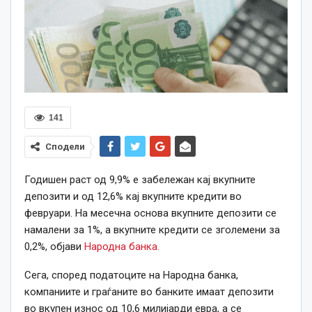
141
Сподели
Годишен раст од 9,9% е забележан кај вкупните
депозити и од 12,6% кај вкупните кредити во
февруари. На месечна основа вкупните депозити се
намалени за 1%, а вкупните кредити се зголемени за
0,2%, објави
Народна банка.
Сега, според податоците на Народна банка,
компаниите и граѓаните во банките имаат депозити
во вкупен износ од 10,6 милијарди евра, а се