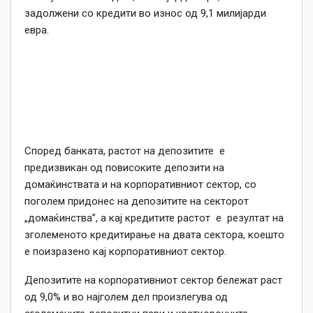
задолжени со кредити во износ од 9,1 милијарди
евра.
Според банката, растот на депозитите е
предизвикан од повисоките депозити на
домаќинствата и на корпоративниот сектор, со
поголем придонес на депозитите на секторот
„домаќинства”, а кај кредитите растот е резултат на
зголеменото кредитирање на двата сектора, коешто
е поизразено кај корпоративниот сектор.
Депозитите на корпоративниот сектор бележат раст
од 9,0% и во најголем дел произлегува од