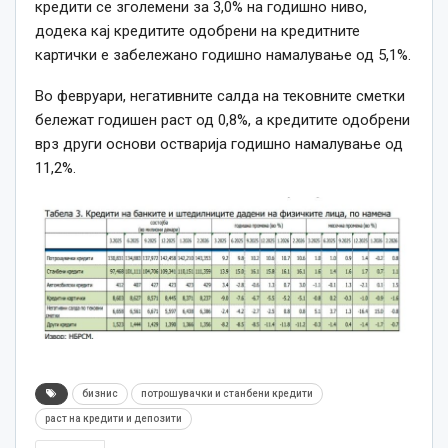
кредити се зголемени за 3,0% на годишно ниво,
додека кај кредитите одобрени на кредитните
картички е забележано годишно намалување од 5,1%.
Во февруари, негативните салда на тековните сметки
бележат годишен раст од 0,8%, а кредитите одобрени
врз други основи остварија годишно намалување од
11,2%.
бизнис
потрошувачки и станбени кредити
раст на кредити и депозити