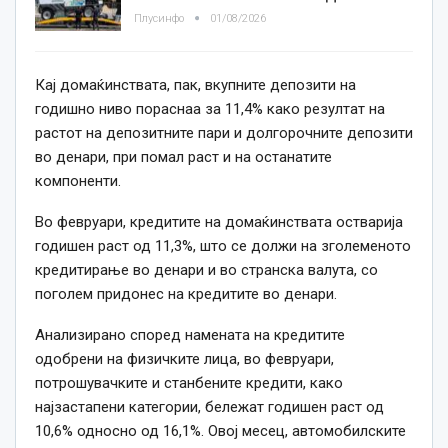
Плусинфо
01/08/2026
Кај домаќинствата, пак, вкупните депозити на
годишно ниво пораснаа за 11,4% како резултат на
растот на депозитните пари и долгорочните депозити
во денари, при помал раст и на останатите
компоненти.
Во февруари, кредитите на домаќинствата остварија
годишен раст од 11,3%, што се должи на зголеменото
кредитирање во денари и во странска валута, со
поголем придонес на кредитите во денари.
Анализирано според намената на кредитите
одобрени на физичките лица, во февруари,
потрошувачките и станбените кредити, како
најзастапени категории, бележат годишен раст од
10,6% односно од 16,1%. Овој месец, автомобилските