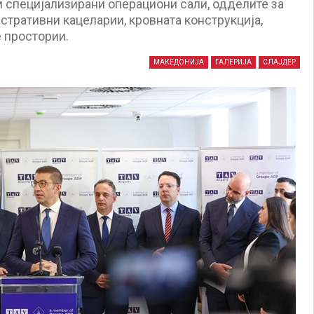
 специјализирани операциони сали, одделите за
истративни кацеларии, кровната конструкција,
 простории.
МАКЕДОНИЈА
ГАЛЕРИЈА
СЛАЈДЕР