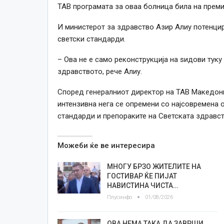
ТАВ програмата за оваа болница била на прем
И министерот за здравство Азир Алиу потенци
светски стандарди.
– Ова не е само реконструкција на ѕидови туку
здравството, рече Алиу.
Според генералниот директор на ТАВ Македониј
интензивна нега се опремени со најсовремена 
стандарди и препораките на Светската здравст
Можеби ќе ве интересира
МНОГУ БРЗО ЖИТЕЛИТЕ НА
ГОСТИВАР ЌЕ ПИЈАТ
НАВИСТИНА ЧИСТА…
Плусинфо
01/08/2026
ОВА НЕМА ТАКА ДА ЗАВРШИ,