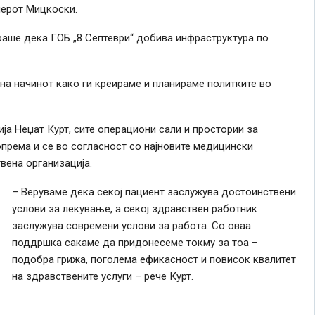
иерот Мицкоски.
раше дека ГОБ „8 Септеври“ добива инфраструктура по
 на начинот како ги креираме и планираме политките во
а Неџат Курт, сите операциони сали и простории за
опрема и се во согласност со најновите медицински
вена организација.
– Веруваме дека секој пациент заслужува достоинствени
услови за лекување, а секој здравствен работник
заслужува современи услови за работа. Со оваа
поддршка сакаме да придонесеме токму за тоа –
подобра грижа, поголема ефикасност и повисок квалитет
на здравствените услуги – рече Курт.