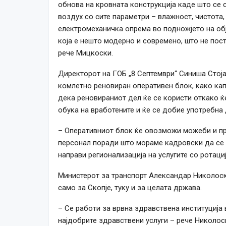
обнова на кровната конструкција каде што се 
воздух со сите параметри – влажност, чистота, 
електромеханичка опрема во подножјето на обј
која е нешто модерно и современо, што не пост
рече Мицкоски.
Директорот на ГОБ „8 Септември“ Синиша Стој
комлетно реновиран оперативен блок, како кап
дека реновираниот дел ќе се користи откако ќ
обука на вработените и ќе се добие употребна
– Оперативниот блок ќе овозможи можеби и п
персонал поради што мораме кадровски да се е
направи регионализација на услугите со ротаци
Министерот за транспорт Александар Николоск
само за Скопје, туку и за целата држава.
– Се работи за врвна здравствена институција 
најдобрите здравствени услуги – рече Николоск