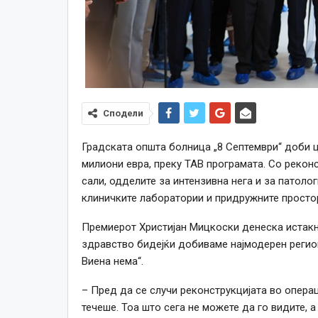
Сподели
Градската општа болница „8 Септември“ доби ц
милиони евра, преку ТАВ програмата. Со рекон
сали, одделите за интензивна нега и за патоло
клиничките лаборатории и придружните просто
Премиерот Христијан Мицкоски денеска истакн
здравство бидејќи добиваме најмодерен региона
Виена нема“.
– Пред да се случи реконструкцијата во опера
течеше. Тоа што сега не можете да го видите, 