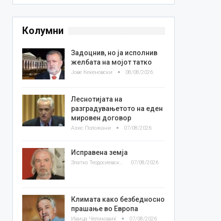
Колумни
Задоцнив, но ја исполнив
желбата на мојот татко
Јове Кекеновски
08/08/2026
Леснотијата на
разградувањетото на еден
мировен договор
Азис Положани
07/08/2026
Исправена земја
Златко Теодосиевски
07/08/2026
Климата како безбедносно
прашање во Европа
Ивица Челиковиќ
07/08/2026