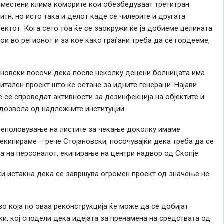
сместени клима коморите кои обезбедуваат третитран
итн, но исто така и делот каде се чилерите и другата
ектот. Кога сето тоа ќе се заокружи ќе ја добиеме целината
ои во регионот и за кое како граѓани треба да се гордееме,
ановски посочи дека после неколку децени болницата има
итален проект што ќе остане за идните генераци. Најави
е се спроведат активности за дезинфекција на објектите и
 дозвола од надлежните институции.
реполовување на листите за чекање доколку имаме
кипираме – рече Стојановски, посочувајќи дека треба да се
ја на персоналот, екипирање на центри надвор од Скопје.
и истакна дека се завршува огромен проект од значење не
во која по оваа реконструкција ќе може да се добијат
и, кој сподели дека идејата за пренамена на средствата од