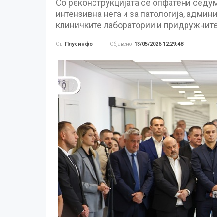
Со реконструкцијата се опфатени седум
интензивна нега и за патологија, админ
клиничките лаборатории и придружните
Објавено
13/05/2026 12:29:48
Од
Плусинфо