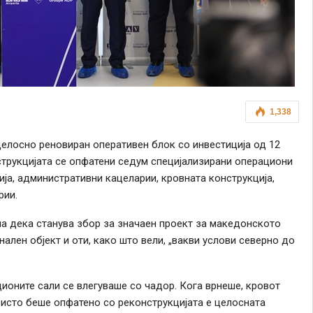
1,338
елосно реновиран оперативен блок со инвестиција од 12
струкцијата се опфатени седум специјализирани операциони
гија, административни кацеларии, кровната конструкција,
рии.
а дека станува збор за значаен проект за македонското
лен објект и оти, како што вели, „вакви услови северно до
ционите сали се влегуваше со чадор. Кога врнеше, кровот
а исто беше опфатено со реконструкцијата е целосната