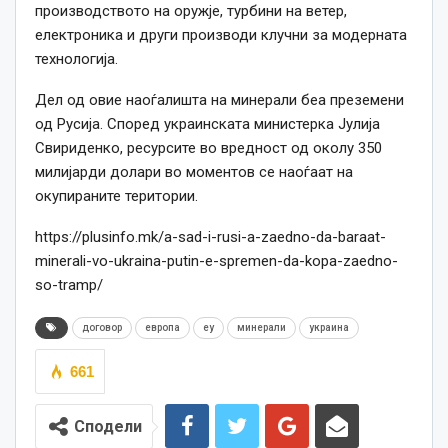
производството на оружје, турбини на ветер,
електроника и други производи клучни за модерната
технологија.
Дел од овие наоѓалишта на минерали беа преземени
од Русија. Според украинската министерка Јулија
Свириденко, ресурсите во вредност од околу 350
милијарди долари во моментов се наоѓаат на
окупираните територии.
https://plusinfo.mk/a-sad-i-rusi-a-zaedno-da-baraat-
minerali-vo-ukraina-putin-e-spremen-da-kopa-zaedno-
so-tramp/
договор
европа
еу
минерали
украина
661
Сподели