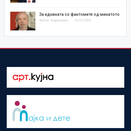
За иднината со фантомите од минатото
Златко Теодосиевски
31/07/2026