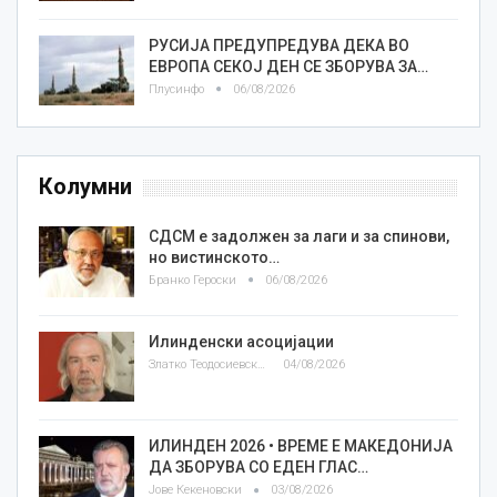
РУСИЈА ПРЕДУПРЕДУВА ДЕКА ВО
ЕВРОПА СЕКОЈ ДЕН СЕ ЗБОРУВА ЗА…
Плусинфо
06/08/2026
Колумни
СДСМ е задолжен за лаги и за спинови,
но вистинското…
Бранко Героски
06/08/2026
Илинденски асоцијации
Златко Теодосиевски
04/08/2026
ИЛИНДЕН 2026 • ВРЕМЕ Е МАКЕДОНИЈА
ДА ЗБОРУВА СО ЕДЕН ГЛАС…
Јове Кекеновски
03/08/2026