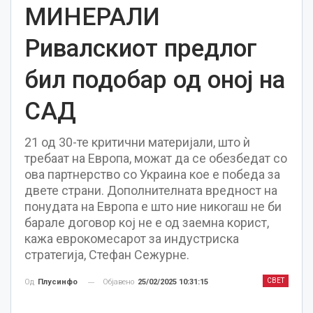
МИНЕРАЛИ
Ривалскиот предлог
бил подобар од оној на
САД
21 од 30-те критични материјали, што ѝ
требаат на Европа, можат да се обезбедат со
ова партнерство со Украина кое е победа за
двете страни. Дополнителната вредност на
понудата на Европа е што ние никогаш не би
барале договор кој не е од заемна корист,
кажа еврокомесарот за индустриска
стратегија, Стефан Сежурне.
СВЕТ
Објавено
25/02/2025 10:31:15
Од
Плусинфо