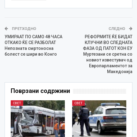
ПРЕТХОДНО
СЛЕДНО
УМИРААТ ПО САМО 48 ЧАСА
РЕФОРМИТЕ ЌЕ БИДАТ
ОТКАКО ЌЕ СЕ РАЗБОЛАТ
КЛУЧНИ ВО СЛЕДНАТА
Непозната смртоносна
ФАЗА ОД ПАТОТ КОН ЕУ
болест се шири во Конго
Муртезани се сретна со
новиот известувач од
Европарламентот за
Македонија
Поврзани содржини
СВЕТ
СВЕТ