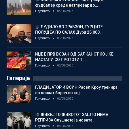
фудбалер среде натпревар во…
Плусинфо
06/08/2026
ЛУДИЛО ВО ТРАБЗОН, ТУРЦИТЕ
ПОЛУДЕА ПО САЛАХ Дури 25.000…
Плусинфо
05/08/2026
ИЏЕ Е ПРВ ВОЗАЧ ОД БАЛКАНОТ КОЈ ЌЕ
НАСТАПИ СО ПРОТОТИП…
Плусинфо
05/08/2026
Галерија
ГЛАДИЈАТОР И ВОИН Расел Кроу тренира
со познат борач со кој…
Плусинфо
06/08/2026
ЖИВЕЈ ГО ЖИВОТОТ ЗАШТО НЕМА
РЕПРИЗА Слушнете ја новата…
Плусинфо
06/08/2026