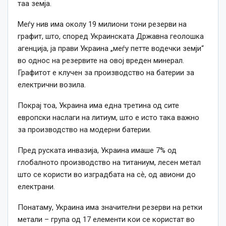
таа земја.
Меѓу нив има околу 19 милиони тони резерви на
графит, што, според Украинската Државна геолошка
агенција, ја прави Украина „меѓу петте водечки земји“
во однос на резервите на овој вреден минерал.
Графитот е клучен за производство на батерии за
електрични возила.
Покрај тоа, Украина има една третина од сите
европски наслаги на литиум, што е исто така важно
за производство на модерни батерии.
Пред руската инвазија, Украина имаше 7% од
глобалното производство на титаниум, лесен метал
што се користи во изградбата на сè, од авиони до
електрани.
Понатаму, Украина има значителни резерви на ретки
метали – група од 17 елементи кои се користат во