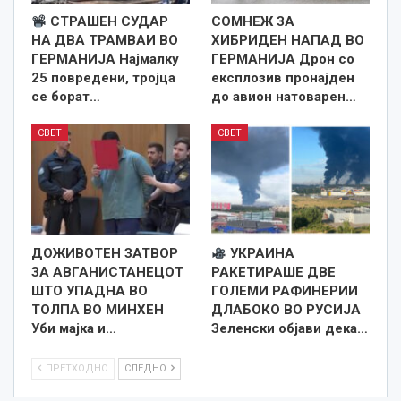
СТРАШЕН СУДАР
СОМНЕЖ ЗА
НА ДВА ТРАМВАИ ВО
ХИБРИДЕН НАПАД ВО
ГЕРМАНИЈА Најмалку
ГЕРМАНИЈА Дрон со
25 повредени, тројца
експлозив пронајден
се борат…
до авион натоварен…
СВЕТ
СВЕТ
ДОЖИВОТЕН ЗАТВОР
УКРАИНА
ЗА АВГАНИСТАНЕЦОТ
РАКЕТИРАШЕ ДВЕ
ШТО УПАДНА ВО
ГОЛЕМИ РАФИНЕРИИ
ТОЛПА ВО МИНХЕН
ДЛАБОКО ВО РУСИЈА
Уби мајка и…
Зеленски објави дека…
ПРЕТХОДНО
СЛЕДНО