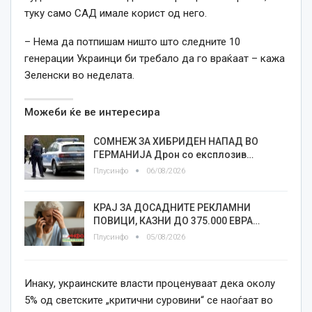
туку само САД имале корист од него.
– Нема да потпишам ништо што следните 10
генерации Украинци би требало да го враќаат – кажа
Зеленски во неделата.
Можеби ќе ве интересира
СОМНЕЖ ЗА ХИБРИДЕН НАПАД ВО
ГЕРМАНИЈА Дрон со експлозив…
Плусинфо
06/08/2026
КРАЈ ЗА ДОСАДНИТЕ РЕКЛАМНИ
ПОВИЦИ, КАЗНИ ДО 375.000 ЕВРА…
Плусинфо
05/08/2026
Инаку, украинските власти проценуваат дека околу
5% од светските „критични суровини“ се наоѓаат во