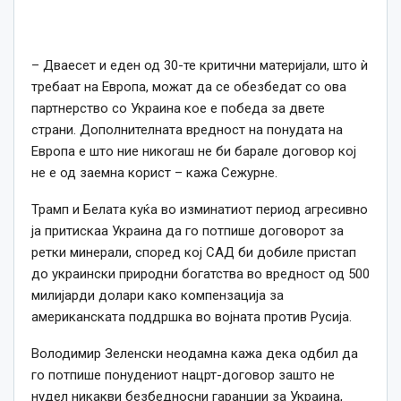
– Дваесет и еден од 30-те критични материјали, што ѝ
требаат на Европа, можат да се обезбедат со ова
партнерство со Украина кое е победа за двете
страни. Дополнителната вредност на понудата на
Европа е што ние никогаш не би барале договор кој
не е од заемна корист – кажа Сежурне.
Трамп и Белата куќа во изминатиот период агресивно
ја притискаа Украина да го потпише договорот за
ретки минерали, според кој САД би добиле пристап
до украински природни богатства во вредност од 500
милијарди долари како компензација за
американската поддршка во војната против Русија.
Володимир Зеленски неодамна кажа дека одбил да
го потпише понудениот нацрт-договор зашто не
нудел никакви безбедносни гаранции за Украина,