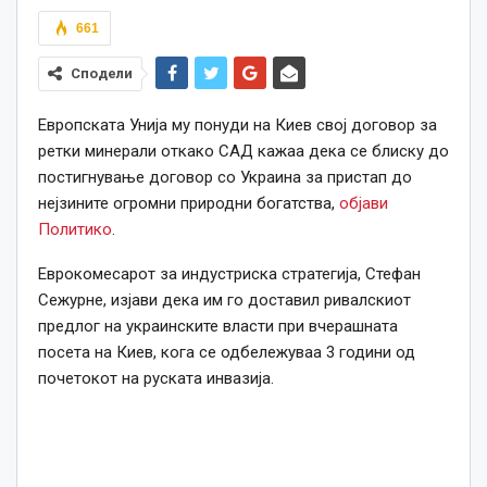
661
Сподели
Европската Унија му понуди на Киев свој договор за
ретки минерали откако САД кажаа дека се блиску до
постигнување договор со Украина за пристап до
нејзините огромни природни богатства,
објави
Политико
.
Еврокомесарот за индустриска стратегија, Стефан
Сежурне, изјави дека им го доставил ривалскиот
предлог на украинските власти при вчерашната
посета на Киев, кога се одбележуваа 3 години од
почетокот на руската инвазија.