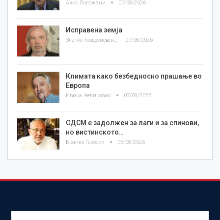
Азис Положани
07/08/2026
Исправена земја
Златко Теодосиевски
07/08/2026
Климата како безбедносно прашање во
Европа
Ивица Челиковиќ
07/08/2026
СДСМ е задолжен за лаги и за спинови,
но вистинското…
Бранко Героски
06/08/2026