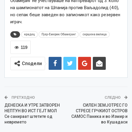
Обамејанг не учествуваше на натпреварот од 3. коло
на шампионатот на Шпанија против Ваљадолид (4:0),
но сепак беше заведен во записникот како резервен
играч.
крадец
Пјер-Емерик Обамејанг
скршена вилица
119
Сподели
ПРЕТХОДНО
СЛЕДНО
ДЕНЕСКА И УТРЕ ЗАТВОРЕН
СИЛЕН ЗЕМЈОТРЕС ГО
НЕПТУН ВО ИСТ ГЕЈТ МОЛ
СТРЕСЕ ГРЧКИОТ ОСТРОВ
Се санираат штетите од
САМОС Паника и во Измир и
невремето
во Кушадаси