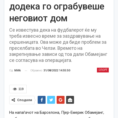
додека го ограбувеше
неговиот дом
Се известува дека на фудбалерот ќе му
треба извесно време за заздравување на
скршеницата. Ова може да биде проблем за
преселбата во Челзи. Времето на
закрепнување зависи од тоа дали Обамејанг
се согласува на операцијата.
СПОРТ
Објавено
31/08/2022 14:55:50
Од
МИА
119
Сподели
На напаѓачот на Барселона, Пјер-Емерик Обамејанг,