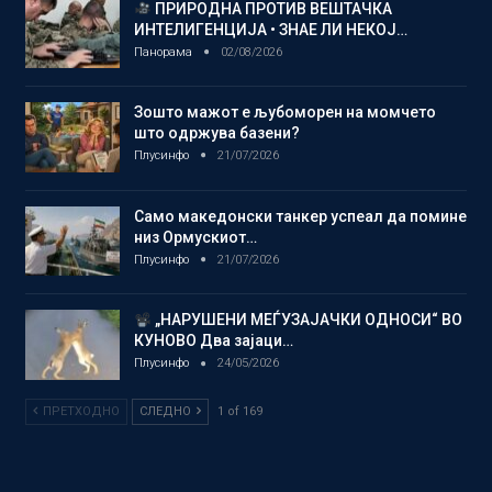
ПРИРОДНА ПРОТИВ ВЕШТАЧКА
ИНТЕЛИГЕНЦИЈА • ЗНАЕ ЛИ НЕКОЈ…
Панорама
02/08/2026
Зошто мажот е љубоморен на момчето
што одржува базени?
Плусинфо
21/07/2026
Само македонски танкер успеал да помине
низ Ормускиот…
Плусинфо
21/07/2026
„НАРУШЕНИ МЕЃУЗАЈАЧКИ ОДНОСИ“ ВО
КУНОВО Два зајаци…
Плусинфо
24/05/2026
ПРЕТХОДНО
СЛЕДНО
1 of 169