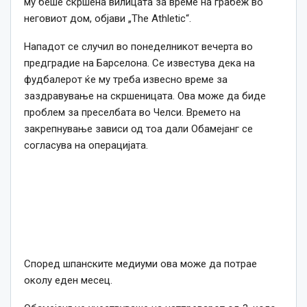
му беше скршена вилицата за време на грабеж во
неговиот дом, објави „The Athletic“.
Нападот се случил во понеделникот вечерта во
предградие на Барселона. Се известува дека на
фудбалерот ќе му треба извесно време за
заздравување на скршеницата. Ова може да биде
проблем за преселбата во Челси. Времето на
закрепнување зависи од тоа дали Обамејанг се
согласува на операцијата.
Според шпанските медиуми ова може да потрае
околу еден месец.