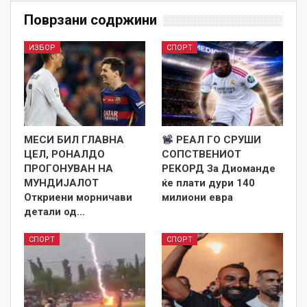
Поврзани содржини
ИЗБОР
СПОРТ
МЕСИ БИЛ ГЛАВНА
РЕАЛ ГО СРУШИ
ЦЕЛ, РОНАЛДО
СОПСТВЕНИОТ
ПРОГОНУВАН НА
РЕКОРД За Диоманде
МУНДИЈАЛОТ
ќе плати дури 140
Откриени морничави
милиони евра
детали од…
СПОРТ
СПОРТ