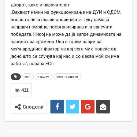
дворот, како и нарачателот.
„Ваквиот начин на функционирање на ДУИ и СДСМ,
воопшто не ја плаши опозицијата, туку само ја
направи помоќна, поорганизирана и ја запечати
победата. Никој не може да ја запре динамиката на
народот за промени. Ова е голем аларм за
меѓународниот фактор на кој сега му е повеќе од
јасно што се случува кај нас и со каква моќ си има
работа“, порача ЕСП.
есп
куршум
села таравари
411
Сподели