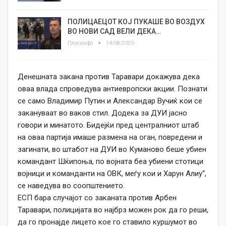
ПОЛИЦАЕЦОТ КОЈ ПУКАШЕ ВО ВОЗДУХ
ВО НОВИ САД ВЕЛИ ДЕКА…
Плусинфо
14/08/2025
Денешната закана против Таравари докажува дека
оваа влада спроведува антиевропски акции. Познати
се само Владимир Путин и Александар Вучиќ кои се
закануваат во ваков стил. Додека за ДУИ јасно
говори и минатото. Бидејќи пред централниот штаб
на оваа партија имаше размена на оган, повредени и
загинати, во штабот на ДУИ во Куманово беше убиен
командант Шќипоња, по војната беа убиени стотици
војници и команданти на ОВК, меѓу кои и Харун Алиу“,
се наведува во соопштението.
ЕСП бара случајот со заканата против Арбен
Таравари, полицијата во најбрз можен рок да го реши,
да го пронајде лицето кое го ставило куршумот во