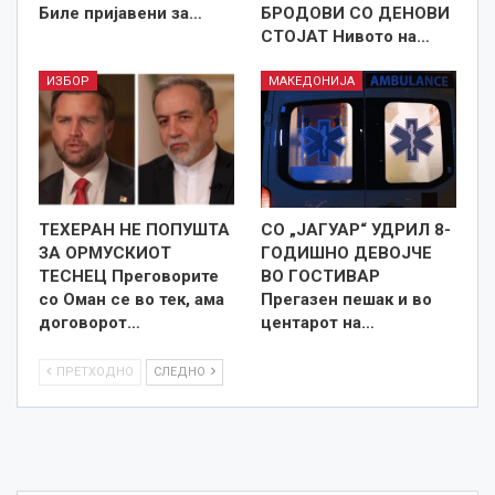
Биле пријавени за…
БРОДОВИ СО ДЕНОВИ
СТОЈАТ Нивото на…
ИЗБОР
МАКЕДОНИЈА
ТЕХЕРАН НЕ ПОПУШТА
СО „ЈАГУАР“ УДРИЛ 8-
ЗА ОРМУСКИОТ
ГОДИШНО ДЕВОЈЧЕ
ТЕСНЕЦ Преговорите
ВО ГОСТИВАР
со Оман се во тек, ама
Прегазен пешак и во
договорот…
центарот на…
ПРЕТХОДНО
СЛЕДНО