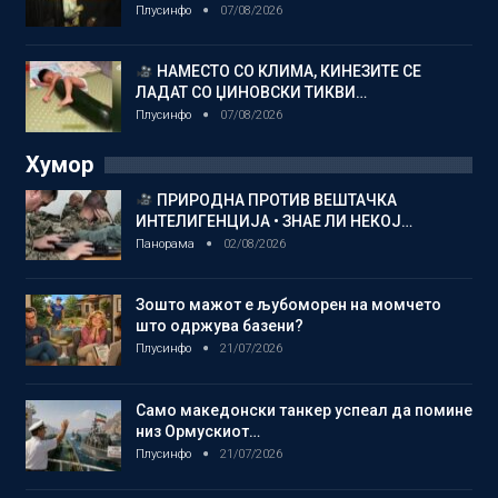
Плусинфо
07/08/2026
НАМЕСТО СО КЛИМА, КИНЕЗИТЕ СЕ
ЛАДАТ СО ЏИНОВСКИ ТИКВИ…
Плусинфо
07/08/2026
Хумор
ПРИРОДНА ПРОТИВ ВЕШТАЧКА
ИНТЕЛИГЕНЦИЈА • ЗНАЕ ЛИ НЕКОЈ…
Панорама
02/08/2026
Зошто мажот е љубоморен на момчето
што одржува базени?
Плусинфо
21/07/2026
Само македонски танкер успеал да помине
низ Ормускиот…
Плусинфо
21/07/2026