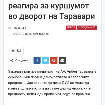
реагира за куршумот
во дворот на Таравари
ИЗБОР
МАКЕДОНИЈА
Од
Плусинфо
Објавено
05/02/2024 16:58:43
411
Сподели
Заканата кон претседателот на АА, Арбен Таравари, е
сериозен чин против демократијата и европските
вредности. Јасно се гледа дека ДУИ не може да
излезе од минатото и да стане дел од европските
вредности, велат од Европскиот сојуз за променa.