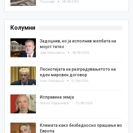
Плусинфо
08/08/2026
Колумни
Задоцнив, но ја исполнив желбата на
мојот татко
Јове Кекеновски
08/08/2026
Леснотијата на разградувањетото на
еден мировен договор
Азис Положани
07/08/2026
Исправена земја
Златко Теодосиевски
07/08/2026
Климата како безбедносно прашање во
Европа