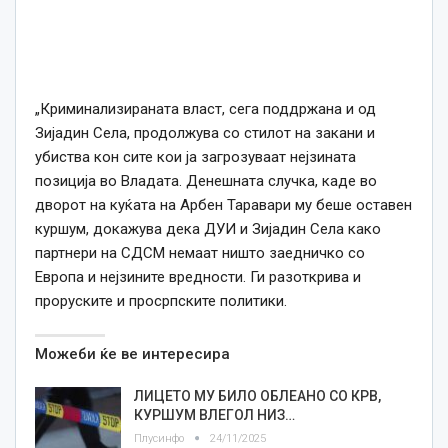
„Криминализираната власт, сега поддржана и од
Зијадин Села, продолжува со стилот на закани и
убиства кон сите кои ја загрозуваат нејзината
позиција во Владата. Денешната случка, каде во
дворот на куќата на Арбен Таравари му беше оставен
куршум, докажува дека ДУИ и Зијадин Села како
партнери на СДСМ немаат ништо заедничко со
Европа и нејзините вредности. Ги разоткрива и
проруските и просрпските политики.
Можеби ќе ве интересира
ЛИЦЕТО МУ БИЛО ОБЛЕАНО СО КРВ,
КУРШУМ ВЛЕГОЛ НИЗ…
Плусинфо
24/11/2025