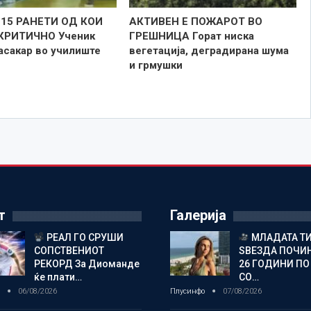
 15 РАНЕТИ ОД КОИ
АКТИВЕН Е ПОЖАРОТ ВО
КРИТИЧНО Ученик
ГРЕШНИЦА Горат ниска
асакар во училиште
вегетација, деградирана шума
и грмушки
т
Галерија
РЕАЛ ГО СРУШИ
МЛАДАТА Т
СОПСТВЕНИОТ
ЅВЕЗДА ПОЧИН
РЕКОРД За Диоманде
26 ГОДИНИ ПО
ќе плати…
СО…
о
06/08/2026
Плусинфо
07/08/2026