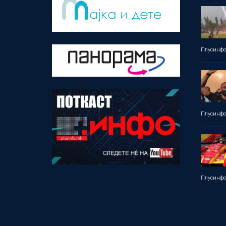
Плусинф
Плусинф
Плусинф