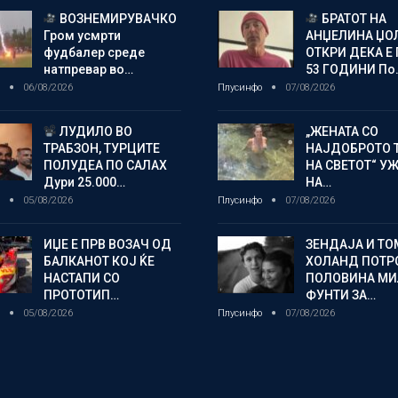
ВОЗНЕМИРУВАЧКО
БРАТОТ НА
Гром усмрти
АНЏЕЛИНА ЏО
фудбалер среде
ОТКРИ ДЕКА Е 
натпревар во…
53 ГОДИНИ По
о
06/08/2026
Плусинфо
07/08/2026
ЛУДИЛО ВО
„ЖЕНАТА СО
ТРАБЗОН, ТУРЦИТЕ
НАЈДОБРОТО 
ПОЛУДЕА ПО САЛАХ
НА СВЕТОТ“ У
Дури 25.000…
НА…
о
05/08/2026
Плусинфо
07/08/2026
ИЏЕ Е ПРВ ВОЗАЧ ОД
ЗЕНДАЈА И ТО
БАЛКАНОТ КОЈ ЌЕ
ХОЛАНД ПОТР
НАСТАПИ СО
ПОЛОВИНА М
ПРОТОТИП…
ФУНТИ ЗА…
о
05/08/2026
Плусинфо
07/08/2026