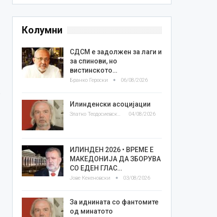
Колумни
СДСМ е задолжен за лаги и
за спинови, но
вистинското…
Бранко Героски
06/08/2026
Илинденски асоцијации
Златко Теодосиевски
04/08/2026
ИЛИНДЕН 2026 • ВРЕМЕ Е
МАКЕДОНИЈА ДА ЗБОРУВА
СО ЕДЕН ГЛАС…
Јове Кекеновски
03/08/2026
За иднината со фантомите
од минатото