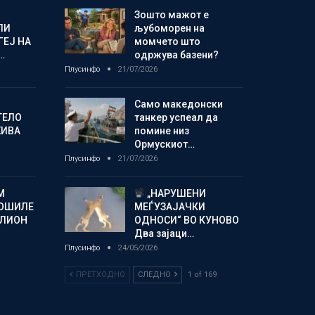
Зошто мажот е
ЛИ
љубоморен на
ГЕЈ НА
момчето што
…
одржува базени?
Плусинфо
21/07/2026
Само македонски
ТЕЛО
танкер успеал да
ЖИВА
помине низ
Ормускиот…
Плусинфо
21/07/2026
М
„НАРУШЕНИ
ОШИЛЕ
МЕЃУЗАЈАЧКИ
ИЛИОН
ОДНОСИ“ ВО КУНОВО
Два зајаци…
Плусинфо
24/05/2026
ПРЕТХОДНО
СЛЕДНО
1 of 169