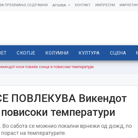
 ЗА ПРЕЗЕМАЊЕ СОДРЖИНИ
КОНТАКТ
ИМПРЕСУМ
МАРКЕТИН
АРХИВА
ВЕТ
СКОПЈЕ
КОЛУМНИ
КУЛТУРА
СЦЕНА
ендот носи повеќе сонце и повисоки температури
Е ПОВЛЕКУВА Викендот
и повисоки температури
. Во сабота се можнио локални врнежи од дожд, по
 пораст на температурите.