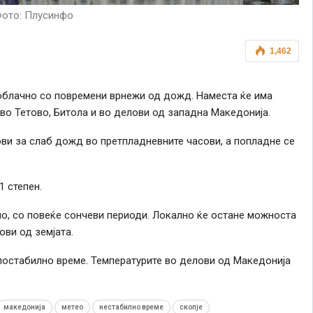
ото: Плусинфо
1,462
 облачно со повремени врнежи од дожд. Наместа ќе има
 во Тетово, Битола и во делови од западна Македонија.
ви за слаб дожд во претпладневните часови, а попладне се
1 степен.
о, со повеќе сончеви периоди. Локално ќе остане можноста
ови од земјата.
постабилно време. Температурите во делови од Македонија
македонија
метео
нестабилно време
скопје