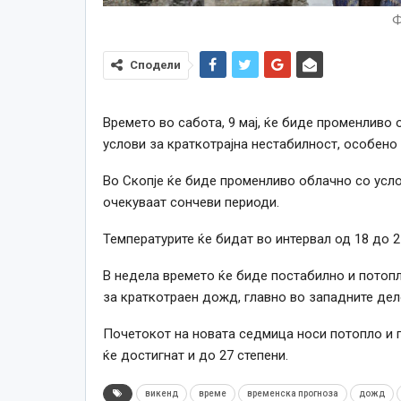
Ф
Сподели
Времето во сабота, 9 мај, ќе биде променливо
услови за краткотрајна нестабилност, особено
Во Скопје ќе биде променливо облачно со усло
очекуваат сончеви периоди.
Температурите ќе бидат во интервал од 18 до 2
В недела времето ќе биде постабилно и потопл
за краткотраен дожд, главно во западните дел
Почетокот на новата седмица носи потопло и 
ќе достигнат и до 27 степени.
викенд
време
временска прогноза
дожд