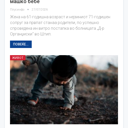
машко бебе
Плусинфо
27/07/2026
Жена на 61-годишна возраст и нејзиниот 71-годишен
сопруг за првпат станаа родители, по успешно
спроведена ин витро постапка во болницата „Д-р
Органџиски“ во Штип.
ПОВЕЌЕ...
ЖИВОТ