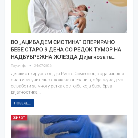
ВО „АЏИБАДЕМ СИСТИНА“ ОПЕРИРАНО
БЕБЕ СТАРО 9 ДЕНА СО РЕДОК ТУМОР НА
НАДБУБРЕЖНА ЖЛЕЗДА Дијагнозата…
Плусинфо
24/07/2026
Детскиот хирург доц. д-р Ристо Симеонов, кој ја изврши
оваа исклучително сложена операција, објаснува дека
се работи за многу ретка состојба која бара брза
дијагностика,…
ПОВЕЌЕ...
ЖИВОТ