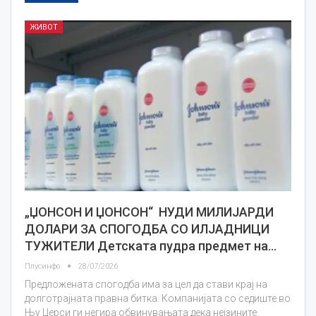
ЖИВОТ
„ЏОНСОН И ЏОНСОН“ НУДИ МИЛИЈАРДИ
ДОЛАРИ ЗА СПОГОДБА СО ИЛЈАДНИЦИ
ТУЖИТЕЛИ Детската пудра предмет на…
Плусинфо
28/07/2026
Предложената спогодба има за цел да стави крај на
долготрајната правна битка. Компанијата со седиште во
Њу Џерси ги негира обвинувањата дека нејзините