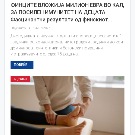
ФИНЦИТЕ ВЛОЖИЈА МИЛИОН ЕВРА ВО КАЛ,
ЗА ПОСИЛЕН ИМУНИТЕТ НА ДЕЦАТА
Фасцинантни резултати од финскиот…
Плусинфо
24/07/2026
Двегодишната научна студија ги спореди „озеленетите“
градинки со конвенционалните градски градинки во кои
доминираат синтетички и бетонски површини.
Истражувачите следеа 75 деца на…
ПОВЕЌЕ...
ЗДРАВЈЕ