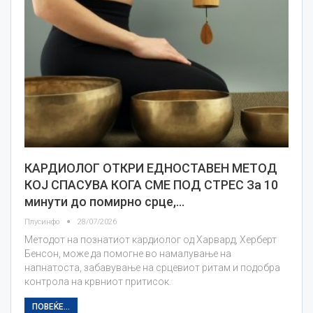
КАРДИОЛОГ ОТКРИ ЕДНОСТАВEН МЕТОД
КОЈ СПАСУВА КОГА СМЕ ПОД СТРЕС За 10
минути до помирно срце,…
Плусинфо
28/07/2026
Методот на познатиот кардиолог од Харвард, Херберт
Бенсон, може да помогне во намалување на
напнатоста, забавување на срцевиот ритам и подобра
контрола на крвниот притисок.
ПОВЕЌЕ...