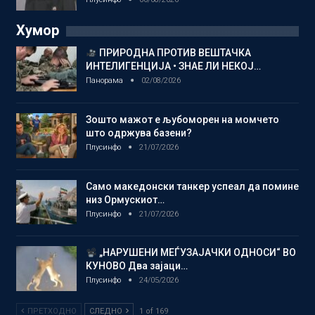
Хумор
ПРИРОДНА ПРОТИВ ВЕШТАЧКА
ИНТЕЛИГЕНЦИЈА • ЗНАЕ ЛИ НЕКОЈ…
Панорама
02/08/2026
Зошто мажот е љубоморен на момчето
што одржува базени?
Плусинфо
21/07/2026
Само македонски танкер успеал да помине
низ Ормускиот…
Плусинфо
21/07/2026
„НАРУШЕНИ МЕЃУЗАЈАЧКИ ОДНОСИ“ ВО
КУНОВО Два зајаци…
Плусинфо
24/05/2026
ПРЕТХОДНО
СЛЕДНО
1 of 169