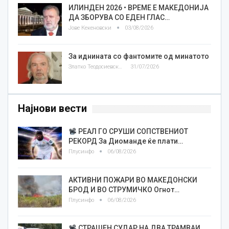
ИЛИНДЕН 2026 • ВРЕМЕ Е МАКЕДОНИЈА
ДА ЗБОРУВА СО ЕДЕН ГЛАС…
Јове Кекеновски
03/08/2026
За иднината со фантомите од минатото
Златко Теодосиевски
31/07/2026
Најнови вести
РЕАЛ ГО СРУШИ СОПСТВЕНИОТ
РЕКОРД За Диоманде ќе плати…
Плусинфо
06/08/2026
АКТИВНИ ПОЖАРИ ВО МАКЕДОНСКИ
БРОД И ВО СТРУМИЧКО Огнот…
Плусинфо
06/08/2026
СТРАШЕН СУДАР НА ДВА ТРАМВАИ