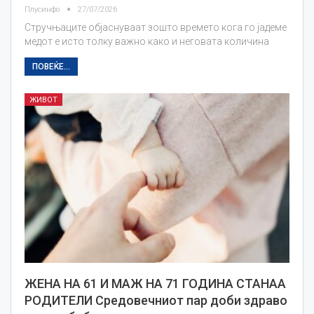
Плусинфо
27/07/2026
Стручњаците објаснуваат зошто времето кога го јадеме
медот е исто толку важно како и неговата количина
ПОВЕЌЕ...
ЖИВОТ
ЖЕНА НА 61 И МАЖ НА 71 ГОДИНА СТАНАА
РОДИТЕЛИ Средовечниот пар доби здраво