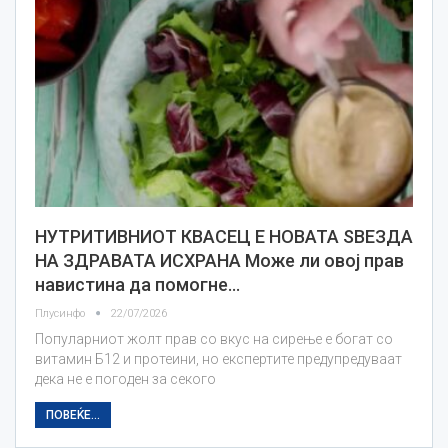
НУТРИТИВНИОТ КВАСЕЦ Е НОВАТА ЅВЕЗДА
НА ЗДРАВАТА ИСХРАНА Може ли овој прав
навистина да помогне…
Плусинфо
22/07/2026
Популарниот жолт прав со вкус на сирење е богат со
витамин Б12 и протеини, но експертите предупредуваат
дека не е погоден за секого
ПОВЕЌЕ...