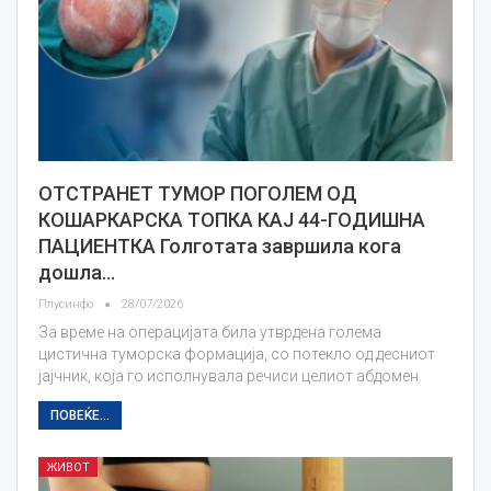
ОТСТРАНЕТ ТУМОР ПОГОЛЕМ ОД
КОШАРКАРСКА ТОПКА КАЈ 44-ГОДИШНА
ПАЦИЕНТКА Голготата завршила кога
дошла…
Плусинфо
28/07/2026
За време на операцијата била утврдена голема
цистична туморска формација, со потекло од десниот
јајчник, која го исполнувала речиси целиот абдомен.
ПОВЕЌЕ...
ЖИВОТ