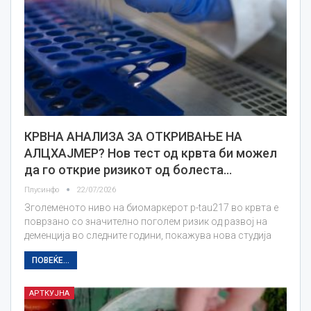
КРВНА АНАЛИЗА ЗА ОТКРИВАЊЕ НА
АЛЦХАЈМЕР? Нов тест од крвта би можел
да го открие ризикот од болеста…
Плусинфо
22/07/2026
Зголеменото ниво на биомаркерот p-tau217 во крвта е
поврзано со значително поголем ризик од развој на
деменција во следните години, покажува нова студија
ПОВЕЌЕ...
АРТКУЈНА