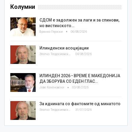
Колумни
СДСМ е задолжен за лаги и за спинови,
но вистинското…
Бранко Героски
06/08/2026
Илинденски асоцијации
Златко Теодосиевски
04/08/2026
ИЛИНДЕН 2026 • ВРЕМЕ Е МАКЕДОНИЈА
ДА ЗБОРУВА СО ЕДЕН ГЛАС…
Јове Кекеновски
03/08/2026
За иднината со фантомите од минатото
Златко Теодосиевски
31/07/2026