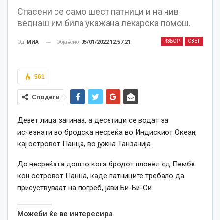
Спасени се само шест патници и на нив
веднаш им била укажана лекарска помош.
ИЗБОР
СВЕТ
Објавено
05/01/2022 12:57:21
Од
МИА
561
Сподели
Девет лица загинаа, а десетици се водат за
исчезнати во бродска несреќа во Индискиот Океан,
кај островот Панца, во јужна Танзанија.
До несреќата дошло кога бродот пловел од Пембе
кон островот Панца, каде патниците требало да
присуствуваат на погреб, јави Би-Би-Си.
Можеби ќе ве интересира