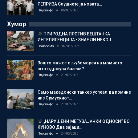
РЕПРИЗА Слушнете ја новата…
Плусинфо
06/08/2026
Хумор
ПРИРОДНА ПРОТИВ ВЕШТАЧКА
ИНТЕЛИГЕНЦИЈА • ЗНАЕ ЛИ НЕКОЈ…
Панорама
02/08/2026
Зошто мажот е љубоморен на момчето
што одржува базени?
Плусинфо
21/07/2026
Само македонски танкер успеал да помине
низ Ормускиот…
Плусинфо
21/07/2026
„НАРУШЕНИ МЕЃУЗАЈАЧКИ ОДНОСИ“ ВО
КУНОВО Два зајаци…
Плусинфо
24/05/2026