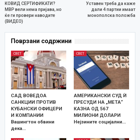
КОВИД СЕРТИФИКАТИ?
Уставен треба да каже
МВР вели нема пријава, но
дали 4 партии имаат
ќе ги провери наводите
монополска положба
(ВИДЕО)
Поврзани содржини
СВЕТ
СВЕТ
САД ВОВЕДОА
АМЕРИКАНСКИ СУД Ѝ
САНКЦИИ ПРОТИВ
ПРЕСУДИ НА „МЕТА“
КУБАНСКИ ОФИЦЕРИ
КАЗНА ОД 567
И КОМПАНИИ
МИЛИОНИ ДОЛАРИ
Вашингтон обвини
Нејзините социјални…
дека…