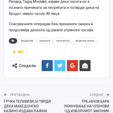
Ричард Тадеј Мчомву, изјави дека засега не е
позната причината за несреќата и потврди дека на
бродот имало околу 40 лица.
Спасувачките операции беа прекинати синоќа и
продолжија денеска од раните утрински часови.
бродолом
загинати
изчезнати
индиски океан
561
Сподели
ПРЕТХОДНО
СЛЕДНО
ГРЧКА ТЕЛЕВИЗИЈА ТВРДИ
ТРАЈАНОВ БАРА
ДЕКА МАКЕДОНСКО
УКИНУВАЊЕ НА ЧЛЕНОВИ
КАЗИНО ИЗДАВА ЛАЖНИ
ОД ИЗБОРНИОТ ЗАКОНИК