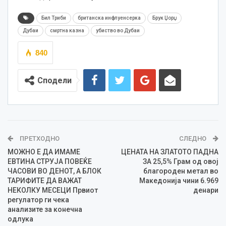
Бил Триби
британска инфлуенсерка
Брук Џорџ
Дубаи
смртна казна
убиство во Дубаи
840
Сподели
ПРЕТХОДНО
СЛЕДНО
МОЖНО Е ДА ИМАМЕ
ЦЕНАТА НА ЗЛАТОТО ПАДНА
ЕВТИНА СТРУЈА ПОВЕЌЕ
ЗА 25,5% Грам од овој
ЧАСОВИ ВО ДЕНОТ, А БЛОК
благороден метал во
ТАРИФИТЕ ДА ВАЖАТ
Македонија чини 6.969
НЕКОЛКУ МЕСЕЦИ Првиот
денари
регулатор ги чека
анализите за конечна
одлука