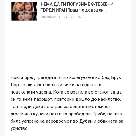
НЕМА ДА ГИ ПОГУБИМЕ 8-ТЕ ЖЕНИ,
ТВРДИ ИРАН Трамп е доведен…
Плусинфо
21/04/2026
Ноќта пред трагедијата, по излегување во бар, Брук
Џорџ вели дека била физички нападната и
повеќепати удрена. Кога се вратила во станот за да
си го земе пасошот, повторно дошло до насилство.
Таа тврди дека во страв за сопствениот живот
зграпчила кујнски нож и го прободела Триби, по што
била уапсена на аеродромот во Дубаи и обвинета за
убиство.