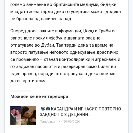
големо внимание во британските медиуми, бидејќи
младата жена тврди дека го усмртила мажот додека
се бранела од насилен напад.
Според досегашните информации, Џорџ и Триби се
запознале преку Фејсбук и двапати заедно
отпатувале во Дубаи. Таа тврди дека за време на
второто патување неговото однесување драстично
се променило – станал контролирачки и агресивен, ѝ
го задржал пасошот и ѝ резервирал само билет во
еден правец, поради што стравувала дека не може
да се врати дома.
Можеби ќе ве интересира
КАСАНДРА И ИГНАСИО ПОВТОРНО
ЗАЕДНО ПО 3 ДЕЦЕНИИ…
Панорама
30/06/2026