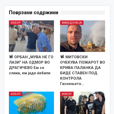
Поврзани содржини
ИЗБОР
МАКЕДОНИЈА
ОРБАН „МУВА НЕ ГО
МИТОВСКИ
ЛАЗИ“ НА ОДМОР ВО
ОЧЕКУВА ПОЖАРОТ ВО
ДРАГИЧЕВО Ем се
КРИВА ПАЛАНКА ДА
слика, ем јаде ќебапи
БИДЕ СТАВЕН ПОД
КОНТРОЛА
Гаснењето…
ИЗБОР
ИЗБОР