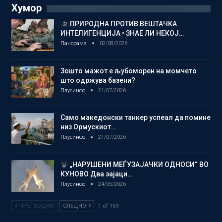
Хумор
ПРИРОДНА ПРОТИВ ВЕШТАЧКА
ИНТЕЛИГЕНЦИЈА • ЗНАЕ ЛИ НЕКОЈ…
Панорама
02/08/2026
Зошто мажот е љубоморен на момчето
што одржува базени?
Плусинфо
21/07/2026
Само македонски танкер успеал да помине
низ Ормускиот…
Плусинфо
21/07/2026
„НАРУШЕНИ МЕЃУЗАЈАЧКИ ОДНОСИ“ ВО
КУНОВО Два зајаци…
Плусинфо
24/05/2026
ПРЕТХОДНО
СЛЕДНО
1 of 169