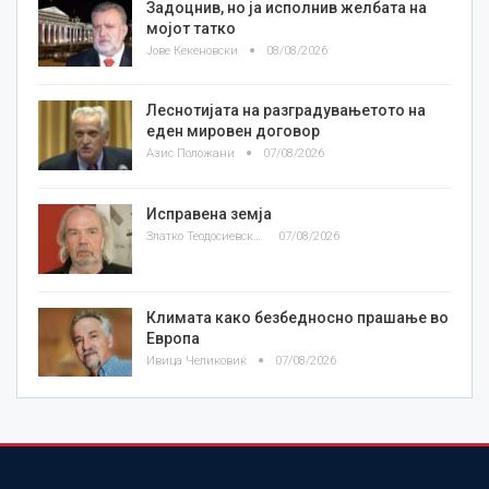
Задоцнив, но ја исполнив желбата на
мојот татко
Јове Кекеновски
08/08/2026
Леснотијата на разградувањетото на
еден мировен договор
Азис Положани
07/08/2026
Исправена земја
Златко Теодосиевски
07/08/2026
Климата како безбедносно прашање во
Европа
Ивица Челиковиќ
07/08/2026