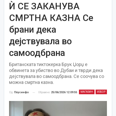
Ѝ СЕ ЗАКАНУВА
СМРТНА КАЗНА Се
брани дека
дејствувала во
самоодбрана
Британската тиктокерка Брук Џорџ е
обвинета за убиство во Дубаи и тврди дека
дејствувала во самоодбрана. Се соочува со
можна смртна казна.
МАГАЗИН
ИЗБОР
Објавено
25/06/2026 12:09:55
Од
Плусинфо