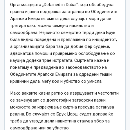
Организацијата „Detained in Dubai“, која обезбедува
правна и јавна поддршка за странци во Обединетите
Арапски Емирати, смета дека случајот мора да се
третира како можно семејно насилство и
самоодбрана. Нејзиното семејство тврди дека Брук
била видно повредена и преплашена по инцидентот,
а организацијата бара таа да добие фер судење,
адвокатска помош и привремено ослободување со
кауција додека трае истрагата. Смртната казна и
понатаму е предвидена во законодавството на
Обединетите Арапски Емирати за одредени тешки
кривични дела, меѓу кои и убиство со умисла.
Иако ваквите казни ретко се извршуваат и честопати
се заменуваат со долготрајни затворски казни,
можноста за изрекување смртна пресуда останува
реална. Во случајот со Брук Џорџ, судот допрва ќе
треба да утврди дали навистина станува збор за
самоодбрана или за убиство.