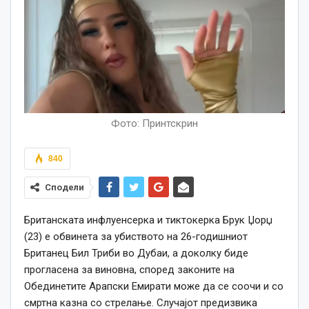
Фото: Принтскрин
840
Сподели
Британската инфлуенсерка и тиктокерка Брук Џорџ
(23) е обвинета за убиството на 26-годишниот
Британец Бил Триби во Дубаи, а доколку биде
прогласена за виновна, според законите на
Обединетите Арапски Емирати може да се соочи и со
смртна казна со стрелање. Случајот предизвика