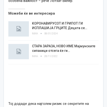
особена важност – рече Лотхат Вилер.
Можеби ќе ве интересира
КОРОНАВИРУСОТ И ГРИПОТ ГИ
ИСПЛАШИЈА ГРЦИТЕ Децата се…
МИА
08/01/2024
СТАРА ЗАРАЗА, НОВО ИМЕ Мајмунските
сипаници отсега ќе ги…
МИА
28/11/2022
Тој додаде дека најголем ризик се секретите на