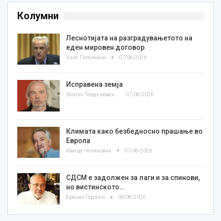
Колумни
Леснотијата на разградувањетото на
еден мировен договор
Азис Положани
07/08/2026
Исправена земја
Златко Теодосиевски
07/08/2026
Климата како безбедносно прашање во
Европа
Ивица Челиковиќ
07/08/2026
СДСМ е задолжен за лаги и за спинови,
но вистинското…
Бранко Героски
06/08/2026