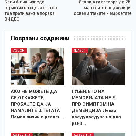
Били Ајлиш изведе
Италија ги затвора до 25.
стриптиз на сцената, a со
март сите продавници,
тоа прати важна порака
освен аптеките и маркетите
ВИДЕО
Поврзани содржини
ИЗБОР
ЖИВОТ
АКО НЕ МОЖЕТЕ ДА
ГУБЕЊЕТО НА
СЕ ОТКАЖЕТЕ,
МЕМОРИЈАТА НЕ Е
ПРОБАЈТЕ ДА ЈА
ПРВ СИМПТОМ НА
НАМАЛИТЕ ШТЕТАТА
ДЕМЕНЦИЈА Лекар
Помал ризик е реален…
предупредува на два
рани…
АРТКУЈНА
АРТКУЈНА