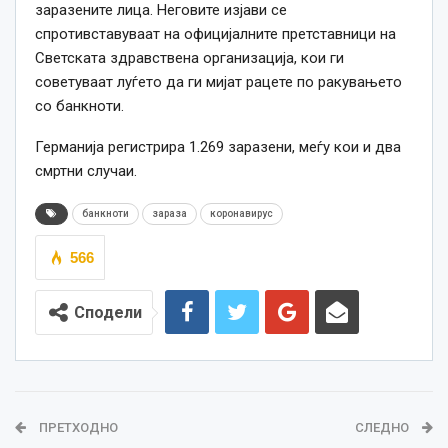
заразените лица. Неговите изјави се
спротивставуваат на официјалните претставници на
Светската здравствена организација, кои ги
советуваат луѓето да ги мијат рацете по ракувањето
со банкноти.
Германија регистрира 1.269 заразени, меѓу кои и два
смртни случаи.
банкноти
зараза
коронавирус
566
Сподели
ПРЕТХОДНО
СЛЕДНО