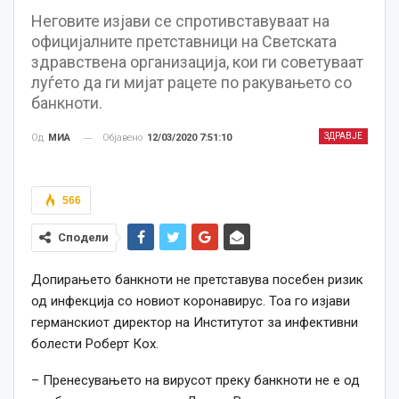
Неговите изјави се спротивставуваат на
официјалните претставници на Светската
здравствена организација, кои ги советуваат
луѓето да ги мијат рацете по ракувањето со
банкноти.
ЗДРАВЈЕ
Објавено
12/03/2020 7:51:10
Од
МИА
566
Сподели
Допирањето банкноти не претставува посебен ризик
од инфекција со новиот коронавирус. Тоа го изјави
германскиот директор на Институтот за инфективни
болести Роберт Кох.
– Пренесувањето на вирусот преку банкноти не е од