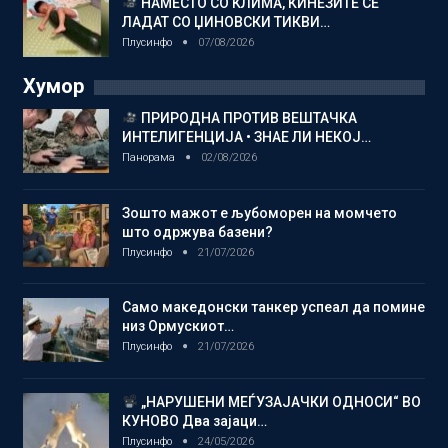
НАМЕСТО СО КЛИМА, КИНЕЗИТЕ СЕ
ЛАДАТ СО ЏИНОВСКИ ТИКВИ…
Плусинфо
07/08/2026
Хумор
ПРИРОДНА ПРОТИВ ВЕШТАЧКА
ИНТЕЛИГЕНЦИЈА • ЗНАЕ ЛИ НЕКОЈ…
Панорама
02/08/2026
Зошто мажот е љубоморен на момчето
што одржува базени?
Плусинфо
21/07/2026
Само македонски танкер успеал да помине
низ Ормускиот…
Плусинфо
21/07/2026
„НАРУШЕНИ МЕЃУЗАЈАЧКИ ОДНОСИ“ ВО
КУНОВО Два зајаци…
Плусинфо
24/05/2026