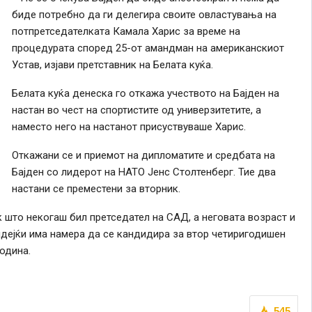
биде потребно да ги делегира своите овластувања на
потпретседателката Камала Харис за време на
процедурата според 25-от амандман на американскиот
Устав, изјави претставник на Белата куќа.
Белата куќа денеска го откажа учеството на Бајден на
настан во чест на спортистите од универзитетите, а
наместо него на настанот присуствуваше Харис.
Откажани се и приемот на дипломатите и средбата на
Бајден со лидерот на НАТО Јенс Столтенберг. Тие два
настани се преместени за вторник.
 што некогаш бил претседател на САД, а неговата возраст и
идејќи има намера да се кандидира за втор четиригодишен
одина.
545