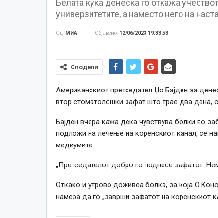
Белата куќа денеска го откажа учествот
универзитетите, а наместо него на нас
Објавено
12/06/2023 19:33:53
Од
МИА
Сподели
Американскиот претседател Џо Бајден за дене
втор стоматолошки зафат што трае два дена, о
Бајден вчера кажа дека чувствува болки во заб
подложи на лечење на коренскиот канал, се на
медиумите.
„Претседателот добро го поднесе зафатот. Не
Откако и утрово доживеа болка, за која О’Кон
намера да го „заврши зафатот на коренскиот ка