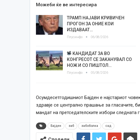
Можеби ќе ве интересира
ТРАМП НАЈАВИ КРИВИЧЕН
ПРОГОН ЗА ОНИЕ КОИ
ИЗДАВААТ…
Плусинфо
06/08/2026
КАНДИДАТ ЗА ВО
КОНГРЕСОТ СЕ ЗАКАНУВАЛ СО
НОЖ И СО ПИШТОЛ…
Плусинфо
05/08/2026
Осумдесетгодишниот Бајден е најстариот човек
здравје се централно прашање за гласачите, б
мандат на претседателските избори следната г
Бајден
заб
забоболка
сад
Сподели