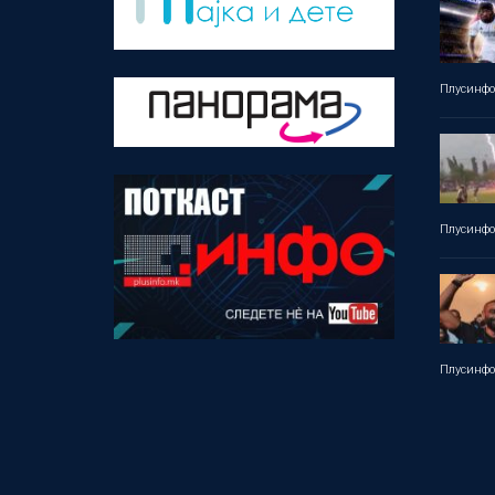
Плусинф
Плусинф
Плусинф