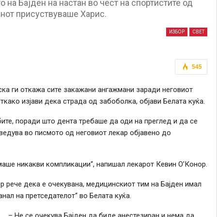
о на Бајден на настан во чест на спортистите од
танот присуствуваше Харис.
ИЗБОР
СВЕТ
545
ска ги откажа сите закажани ангажмани заради неговиот
ткако изјави дека страда од забоболка, објави Белата куќа.
ите, поради што дента требаше да оди на преглед и да се
ведува во писмото од неговиот лекар објавено до
маше никакви компликации“, напишал лекарот Кевин О’Конор.
ор рече дека е очекувана, медицинскиот тим на Бајден имал
нал на претседателот“ во Белата куќа.
– Не се очекува Бајден да биде анестезиран и нема да