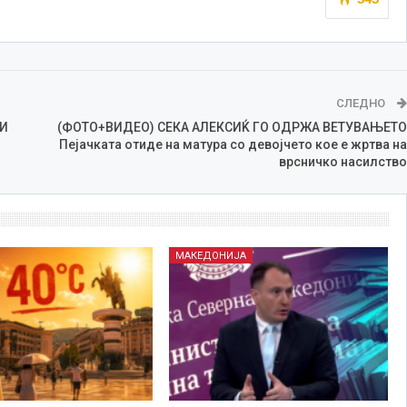
СЛЕДНО
ТИ
(ФОТО+ВИДЕО) СЕКА АЛЕКСИЌ ГО ОДРЖА ВЕТУВАЊЕТО
Пејачката отиде на матура со девојчето кое е жртва на
врсничко насилство
МАКЕДОНИЈА