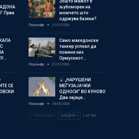
Зошто мажот е
МАДОНА
љубоморен на
Г Прва
момчето што
одржува базени?
Плусинфо
21/07/2026
КАЛА
Само македонски
С
танкер успеал да
ЛА
помине низ
МУ…
Ормускиот…
Плусинфо
21/07/2026
О
„НАРУШЕНИ
ИТЕ СЕ
МЕЃУЗАЈАЧКИ
НОВСКИ
ОДНОСИ“ ВО КУНОВО
Два зајаци…
Плусинфо
24/05/2026
ПРЕТХОДНО
СЛЕДНО
1 of 169