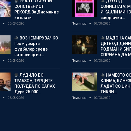
РЕАЛ ГО СРУШИ
ДУО ОД
СОПСТВЕНИОТ
СОНИШТАТА: 
РЕКОРД За Диоманде
И КАЈЛИ МИНО
ќе плати…
заедничка…
о
06/08/2026
Плусинфо
07/08/2026
ВОЗНЕМИРУВАЧКО
МАДОНА СА
Гром усмрти
ДЕТЕ ОД ДЕНИ
фудбалер среде
РОДМАН И БИ
натпревар во…
СПРЕМНА ДА 
о
06/08/2026
Плусинфо
07/08/2026
ЛУДИЛО ВО
НАМЕСТО С
ТРАБЗОН, ТУРЦИТЕ
КЛИМА, КИНЕЗ
ПОЛУДЕА ПО САЛАХ
ЛАДАТ СО ЏИ
Дури 25.000…
ТИКВИ…
о
05/08/2026
Плусинфо
07/08/2026