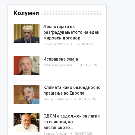
Колумни
Леснотијата на
разградувањетото на еден
мировен договор
Азис Положани
07/08/2026
Исправена земја
Златко Теодосиевски
07/08/2026
Климата како безбедносно
прашање во Европа
Ивица Челиковиќ
07/08/2026
СДСМ е задолжен за лаги и
за спинови, но
вистинското…
Бранко Героски
06/08/2026