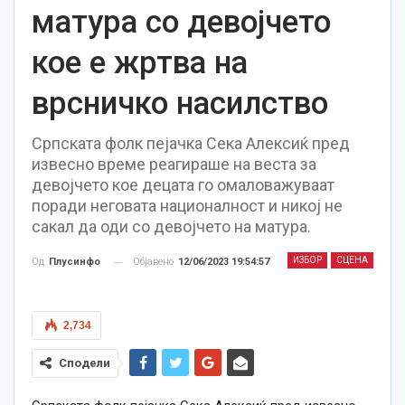
матура со девојчето
кое е жртва на
врсничко насилство
Српската фолк пејачка Сека Алексиќ пред
извесно време реагираше на веста за
девојчето кое децата го омаловажуваат
поради неговата националност и никој не
сакал да оди со девојчето на матура.
ИЗБОР
СЦЕНА
Објавено
12/06/2023 19:54:57
Од
Плусинфо
2,734
Сподели