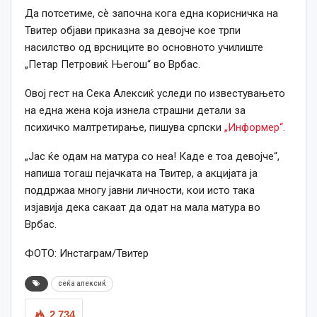
Да потсетиме, сѐ започна кога една корисничка на
Твитер објави приказна за девојче кое трпи
насилство од врсниците во основното училиште
„Петар Петровиќ Његош“ во Врбас.
Овој гест на Сека Алексиќ уследи по известувањето
на една жена која изнела страшни детали за
психичко малтретирање, пишува српски
„Информер“.
„Јас ќе одам на матура со неа! Каде е тоа девојче“,
напиша тогаш пејачката на Твитер, а акцијата ја
поддржаа многу јавни личности, кои исто така
изјавија дека сакаат да одат на мала матура во
Врбас.
ФОТО: Инстаграм/Твитер
сеќа алексиќ
2,734