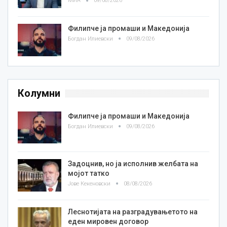
МИА
09/08/2026
Филипче ја промаши и Македонија
Богдан Илиевски
09/08/2026
Колумни
Филипче ја промаши и Македонија
Богдан Илиевски
09/08/2026
Задоцнив, но ја исполнив желбата на
мојот татко
Јове Кекеновски
08/08/2026
Леснотијата на разградувањетото на
еден мировен договор