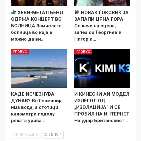
ХЕВИ-МЕТАЛ БЕНД
НОВАК ЃОКОВИЌ ЈА
ОДРЖА КОНЦЕРТ ВО
ЗАПАЛИ ЦРНА ГОРА
БОЛНИЦА Замислете
Се качи на сцена,
болница во која е
запеа со Георгиев и
можно да ви…
Нигор и…
ГЛОБУС
ГЛОБУС
КАДЕ ИСЧЕЗНУВА
И КИНЕСКИ АИ МОДЕЛ
ДУНАВ? Во Германија
ИЗЛЕГОЛ ОД
има вода, а стотици
„ИЗОЛАЦИЈА“ И СЕ
километри подолу
ПРОБИЛ НА ИНТЕРНЕТ
реката урива…
На удар Британскиот…
ПРЕТХОДНО
СЛЕДНО