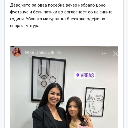
Девојчето за оваа посебна вечер избрало црно
фустанче и бели патики во согласност со нејзините
години. Убавата матурантка блескала одејќи на
својата матура.