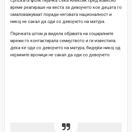
Српската фолк пејачка Сека Алексиќ пред извесно
време реагираше на веста за девојчето кое децата го
омаловажуваат поради неговата националност и
никој не сакал да оди со девојчето на матура.
Пејачката штом ја видела објавата на социјалните
мрежи го контактирала семејството и ги известила
дека ќе оди со девојчето на матура, бидејќи никој од
нејзините врсници не сакал да оди со девојчето.