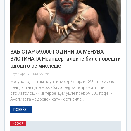
ЗАБ СТАР 59.000 ГОДИНИ ЈА МЕНУВА
ВИСТИНАТА Неандерталците биле повешти
одошто се мислеше
Плусинфо
14/05/2026
Меѓународен тим научници од Русија и САД тврди дека
неандерталците можеби изведувале примитивни
стоматолошки интервенции уште пред 59.000 години.
Анализата на древен катник открила…
ПОВЕЌЕ...
ИЗБОР