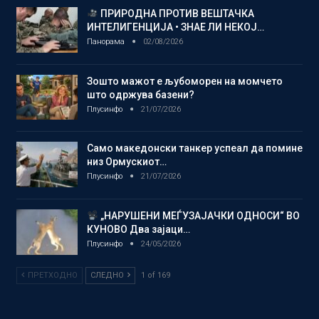
ПРИРОДНА ПРОТИВ ВЕШТАЧКА
ИНТЕЛИГЕНЦИЈА • ЗНАЕ ЛИ НЕКОЈ…
Панорама
02/08/2026
Зошто мажот е љубоморен на момчето
што одржува базени?
Плусинфо
21/07/2026
Само македонски танкер успеал да помине
низ Ормускиот…
Плусинфо
21/07/2026
„НАРУШЕНИ МЕЃУЗАЈАЧКИ ОДНОСИ“ ВО
КУНОВО Два зајаци…
Плусинфо
24/05/2026
ПРЕТХОДНО
СЛЕДНО
1 of 169