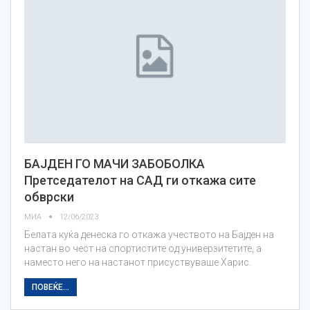
БАЈДЕН ГО МАЧИ ЗАБОБОЛКА
Претседателот на САД ги откажа сите
обврски
МИА
12/06/2023
Белата куќа денеска го откажа учеството на Бајден на
настан во чест на спортистите од универзитетите, а
наместо него на настанот присуствуваше Харис.
ПОВЕЌЕ...