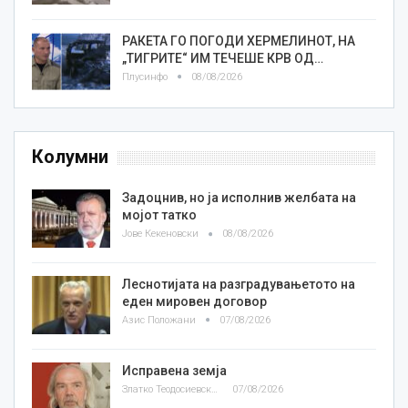
РАКЕТА ГО ПОГОДИ ХЕРМЕЛИНОТ, НА
„ТИГРИТЕ“ ИМ ТЕЧЕШЕ КРВ ОД…
Плусинфо
08/08/2026
Колумни
Задоцнив, но ја исполнив желбата на
мојот татко
Јове Кекеновски
08/08/2026
Леснотијата на разградувањетото на
еден мировен договор
Азис Положани
07/08/2026
Исправена земја
Златко Теодосиевски
07/08/2026