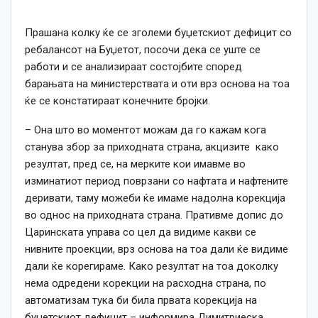
Прашана колку ќе се зголеми буџетскиот дефицит со
ребалансот на Буџетот, посочи дека се уште се
работи и се анализираат состојбите според
барањата на министерствата и оти врз основа на тоа
ќе се констатираат конечните бројки.
– Она што во моментот можам да го кажам кога
станува збор за приходната страна, акцизите како
резултат, пред се, на мерките кои имавме во
изминатиот период поврзани со нафтата и нафтените
деривати, таму можеби ќе имаме надолна корекција
во однос на приходната страна. Пративме допис до
Царинската управа со цел да видиме какви се
нивните проекции, врз основа на тоа дали ќе видиме
дали ќе корегираме. Како резултат на тоа доколку
нема одредени корекции на расходна страна, по
автоматизам тука би била првата корекција на
буџетскиот дефицит – информира Димитриеска