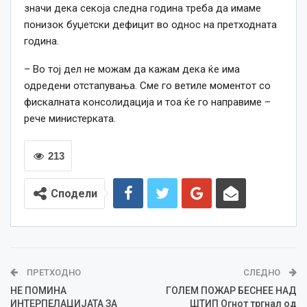
значи дека секоја следна година треба да имаме
понизок буџетски дефицит во однос на претходната
година.
– Во тој дел не можам да кажам дека ќе има
одредени отстапувања. Сме го ветиле моментот со
фискалната консолидација и тоа ќе го направиме –
рече министерката.
213
Сподели
ПРЕТХОДНО
СЛЕДНО
НЕ ПОМИНА
ГОЛЕМ ПОЖАР БЕСНЕЕ НАД
ИНТЕРПЕЛАЦИЈАТА ЗА
ШТИП Огнот тргнал од