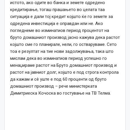
истото, ако одите во банка и земете одредено
кредитирање, тогаш прашањето во целата таа
ситуација е дали тој кредит којшто ќе го земете за
одредена инвестиција е оправдан или не. Ако
погледнеме во изминатиов период процентот на
бруто домашниот производ јасно кажува дека растот
којшто сме го планирале, нели, го остваруваме. Сето
тоа е резултат на тие нови задолжувања, така што
мислам дека во изминатиов период успешно го
менаџираме растот на Бруто домашниот производ и
растот на јавниот долг, којшто е под строга контрола
да кажам и сè уште е под 60 проценти од бруто
домашниот производ – рече министерката
Димитриеска Кочоска во гостување на ТВ Телма.