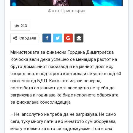
Фото: Принтскрин
213
Сподели
Министерката за финансии Гордана Димитриеска
Кочоска вели дека успешно се менаџира растот на
бруто домашниот производ и на јавниот долг кој,
според неа, е под строга контрола и сè уште е под 60
проценти од БДП. Како што изјави вечерва,
состојбата со јавниот долг апсолутно не треба да
загрижува и годинава ќе биде исполнета обврската
за фискалана консолидација.
– Не, апсолутно не треба да нè загрижува. Не само
сега, туку многу пати и во минатото сум зборувала,
многу е важно за што се задолжуваме. Тоа е она