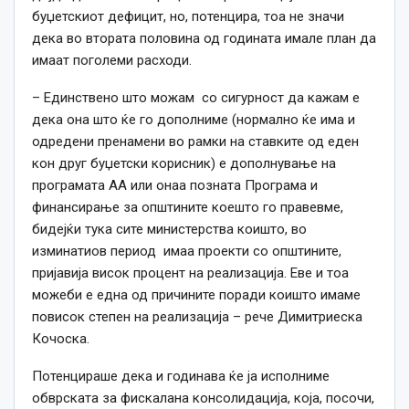
буџетскиот дефицит, но, потенцира, тоа не значи
дека во втората половина од годината имале план да
имаат поголеми расходи.
– Единствено што можам со сигурност да кажам е
дека она што ќе го дополниме (нормално ќе има и
одредени пренамени во рамки на ставките од еден
кон друг буџетски корисник) е дополнување на
програмата АА или онаа позната Програма и
финансирање за општините коешто го правевме,
бидејќи тука сите министерства коишто, во
изминатиов период имаа проекти со општините,
пријавија висок процент на реализација. Еве и тоа
можеби е една од причините поради коишто имаме
повисок степен на реализација – рече Димитриеска
Кочоска.
Потенцираше дека и годинава ќе ја исполниме
обврската за фискалана консолидација, која, посочи,