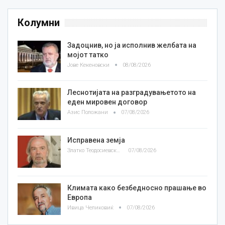
Колумни
Задоцнив, но ја исполнив желбата на
мојот татко
Јове Кекеновски
08/08/2026
Леснотијата на разградувањетото на
еден мировен договор
Азис Положани
07/08/2026
Исправена земја
Златко Теодосиевски
07/08/2026
Климата како безбедносно прашање во
Европа
Ивица Челиковиќ
07/08/2026