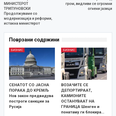
МИНИСТЕРОТ
гром, видливи се огромни
ТРИПУНОВСКИ
огнени јазици
Продолжуваме со
модернизација и реформи,
истакна министерот
Поврзани содржини
БИЗНИС
БИЗНИС
СЕНАТОТ СО ЈАСНА
ВОЗАЧИТЕ СЕ
ПОРАКА ДО КРЕМЉ
ДЕПОРТИРААТ,
Нов закон предвидува
КАМИОНИТЕ
построги санкции за
ОСТАНУВААТ НА
Русија
ГРАНИЦА Шенген и
понатаму ги блокира…