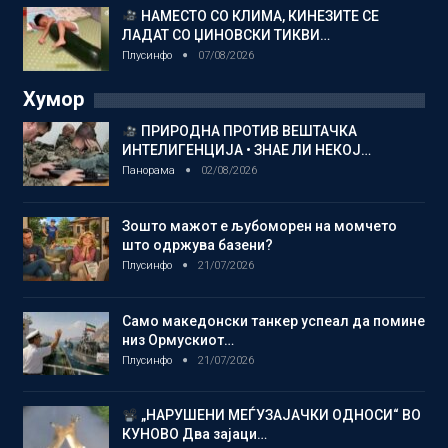
НАМЕСТО СО КЛИМА, КИНЕЗИТЕ СЕ
ЛАДАТ СО ЏИНОВСКИ ТИКВИ…
Плусинфо
07/08/2026
Хумор
ПРИРОДНА ПРОТИВ ВЕШТАЧКА
ИНТЕЛИГЕНЦИЈА • ЗНАЕ ЛИ НЕКОЈ…
Панорама
02/08/2026
Зошто мажот е љубоморен на момчето
што одржува базени?
Плусинфо
21/07/2026
Само македонски танкер успеал да помине
низ Ормускиот…
Плусинфо
21/07/2026
„НАРУШЕНИ МЕЃУЗАЈАЧКИ ОДНОСИ“ ВО
КУНОВО Два зајаци…