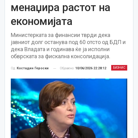
менаџира растот на
економијата
Министерката за финансии тврди дека
јавниот долг останува под 60 отсто од БДП и
дека Владата и годинава ќе ја исполни
обврската за фискална консолидација.
БИЗНИС
Објавено
10/06/2026 22:28:12
Од
Костадин Героски