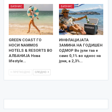
БИЗНИС
БИЗНИС
GREEN COAST ГО
ИНФЛАЦИЈАТА
НОСИ NAMMOS
ЗАМИНА НА ГОДИШЕН
HOTELS & RESORTS ВО
ОДМОР Во јули таа е
АЛБАНИЈА Нова
само 0,1% во однос на
lifestyle…
јуни, а 2,3%…
ПРЕТХОДНО
СЛЕДНО