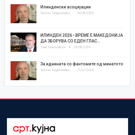
Илинденски асоцијации
Златко Теодосиевски
04/08/2026
ИЛИНДЕН 2026 • ВРЕМЕ Е МАКЕДОНИЈА
ДА ЗБОРУВА СО ЕДЕН ГЛАС…
Јове Кекеновски
03/08/2026
За иднината со фантомите од минатото
Златко Теодосиевски
31/07/2026