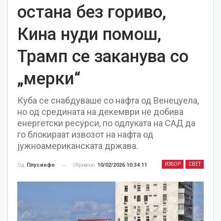
остана без гориво,
Кина нуди помош,
Трамп се заканува со
„мерки“
Куба се снабдуваше со нафта од Венецуела,
но од средината на декември не добива
енергетски ресурси, по одлуката на САД да
го блокираат извозот на нафта од
јужноамериканската држава.
ИЗБОР
СВЕТ
Објавено
10/02/2026 10:34:11
Од
Плусинфо