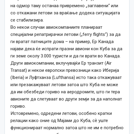
на одмор таму останаа привремено „заглавени“ или
со откажани летови за враќање додека ситуацијата
се стабилизира.
Во некои случаи авиокомпаниите планираат
специјални репатрирачки летови („ferry flights“) за да
ги вратат патниците дома – на пример, Ер Канада
најави дека ќе испрати празни авиони кон Куба за да
ги земе околу 3.000 туристи и да ги врати во Канада.
Други авиокомпании, вклучувајќи Ер транзит (Air
Transat) и некои европски превозници како Иберија
(Iberia) и Луфтханза (Lufthansa) исто така откажуваат
или презакажуваат летови затоа што Куба не може
да им обезбеди гориво на аеродромите, што ги тера
авионите да слетуваат во други земји за да наполнат
гориво.
Истовремено, одредени летови, особено кратки
релации како оние од Мајами до Куба, сѐ уште
функционираат нормално затоа што не им е потребно