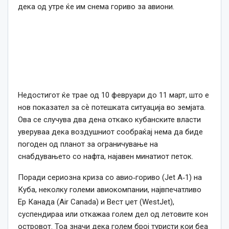
дека од утре ќе им снема гориво за авиони.
Недостигот ќе трае од 10 февруари до 11 март, што е
нов показател за сѐ потешката ситуација во земјата.
Ова се случува два дена откако кубанските власти
уверуваа дека воздушниот сообраќај нема да биде
погоден од планот за ограничување на
снабдувањето со нафта, најавен минатиот петок.
Поради сериозна криза со авио‑гориво (Jet A‑1) на
Куба, неколку големи авиокомпании, највпечатливо
Ер Канада (Air Canada) и Вест џет (WestJet),
суспендираа или откажаа голем дел од летовите кон
островот. Тоа значи дека голем број туристи кои беа