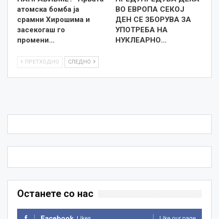
атомска бомба ја
ВО ЕВРОПА СЕКОЈ
срамни Хирошима и
ДЕН СЕ ЗБОРУВА ЗА
засекогаш го
УПОТРЕБА НА
промени…
НУКЛЕАРНО…
ПРЕТХОДНО
СЛЕДНО
Останете со нас
Facebook
Likes
Like our page