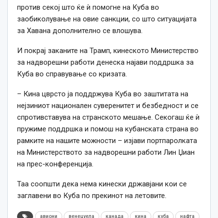
против секој што ќе ѝ помогне на Куба во
заобиколување на овие санкции, со што ситуацијата
за Хавана дополнително се влошува.
И покрај заканите на Трамп, кинеското Министерство
за надворешни работи денеска најави поддршка за
Куба во справување со кризата.
– Кина цврсто ја поддржува Куба во заштитата на
нејзиниот национален суверенитет и безбедност и се
спротивставува на странското мешање. Секогаш ќе ѝ
пружиме поддршка и помош на кубанската страна во
рамките на нашите можности – изјави портпаролката
на Министерството за надворешни работи Лин Џиан
на прес-конференција.
Таа соопшти дека нема кинески државјани кои се
заглавени во Куба по прекинот на летовите.
авиони
венецуела
канада
кина
куба
нафта