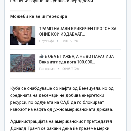
полнење гориво на кубански аеродроми.
Можеби ќе ве интересира
ТРАМП НАЈАВИ КРИВИЧЕН ПРОГОН ЗА
ОНИЕ КОИ ИЗДАВААТ…
Плусинфо
06/08/2026
Е ОВА Е ГУЖВА, А НЕ ВО ПАРАЛИЈА
Вака изгледа кога 100.000…
Панорама
06/08/2026
Куба се снабдуваше со нафта од Венецуела, но од
средината на декември не добива енергетски
ресурси, по одлуката на САД да го блокираат
извозот на нафта од јужноамериканската држава.
Администрацијата на американскиот претседател
Доналд Трамп се закани дека ќе преземе мерки