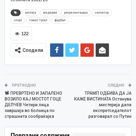
англија
медиуми
репрезентација
селектор
спорт
томас тухел
фудбал
122
Сподели
ПРЕТХОДНО
СЛЕДНО
ПРЕВРТЕНО И ЗАПАЛЕНО
ТРАМП ОДБИВА ДА ЈА
ВОЗИЛО КАЈ МОСТОТ ГОЦЕ
КАЖЕ ВИСТИНАТА Останува
ДЕЛЧЕВ Четири лица
мистерија дали
завршија во болница по
експретседателот
страшната сообраќајка
разговарал со Путин
Поврзани содржини