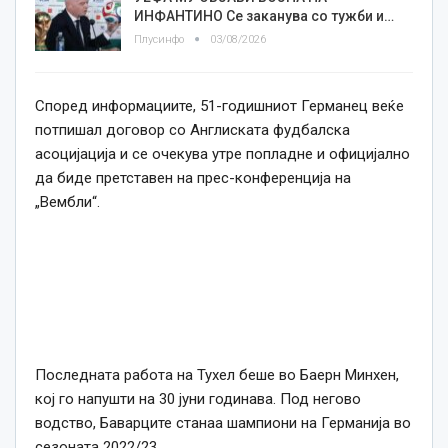
ИНФАНТИНО Се заканува со тужби и…
Плусинфо
03/08/2026
Според информациите, 51-годишниот Германец веќе
потпишал договор со Англиската фудбалска
асоцијација и се очекува утре попладне и официјално
да биде претставен на прес-конференција на
„Вембли“.
Последната работа на Тухел беше во Баерн Минхен,
кој го напушти на 30 јуни годинава. Под негово
водство, Баварците станаа шампиони на Германија во
сезоната 2022/23.