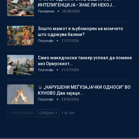
ИНТЕЛИГЕНЦИЈА • ЗНАЕ ЛИ НЕКОЈ…
Панорама
02/08/2026
Зошто мажот е љубоморен на момчето
што одржува базени?
Плусинфо
21/07/2026
Само македонски танкер успеал да помине
низ Ормускиот…
Плусинфо
21/07/2026
„НАРУШЕНИ МЕЃУЗАЈАЧКИ ОДНОСИ“ ВО
КУНОВО Два зајаци…
Плусинфо
24/05/2026
ПРЕТХОДНО
СЛЕДНО
1 of 169