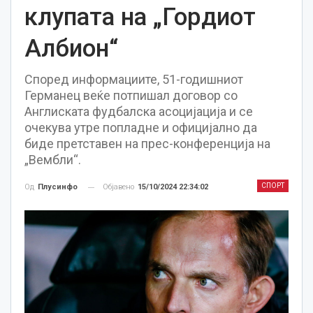
клупата на „Гордиот
Албион“
Според информациите, 51-годишниот
Германец веќе потпишал договор со
Англиската фудбалска асоцијација и се
очекува утре попладне и официјално да
биде претставен на прес-конференција на
„Вембли“.
СПОРТ
Објавено
15/10/2024 22:34:02
Од
Плусинфо