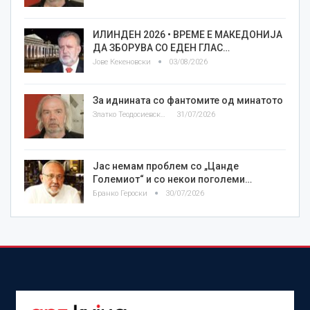
ИЛИНДЕН 2026 • ВРЕМЕ Е МАКЕДОНИЈА
ДА ЗБОРУВА СО ЕДЕН ГЛАС…
Јове Кекеновски
03/08/2026
За иднината со фантомите од минатото
Златко Теодосиевски
31/07/2026
Јас немам проблем со „Цанде
Големиот“ и со некои поголеми…
Бранко Героски
30/07/2026