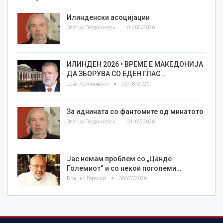
Илинденски асоцијации
Златко Теодосиевски
04/08/2026
ИЛИНДЕН 2026 • ВРЕМЕ Е МАКЕДОНИЈА
ДА ЗБОРУВА СО ЕДЕН ГЛАС…
Јове Кекеновски
03/08/2026
За иднината со фантомите од минатото
Златко Теодосиевски
31/07/2026
Јас немам проблем со „Цанде
Големиот“ и со некои поголеми…
Бранко Героски
30/07/2026