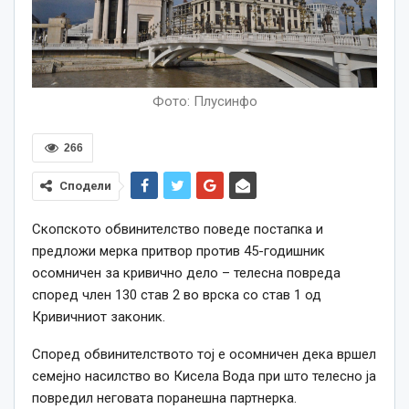
Фото: Плусинфо
266
Сподели
Скопското обвинителство поведе постапка и
предложи мерка притвор против 45-годишник
осомничен за кривично дело – телесна повреда
според член 130 став 2 во врска со став 1 од
Кривичниот законик.
Според обвинителството тој е осомничен дека вршел
семејно насилство во Кисела Вода при што телесно ја
повредил неговата поранешна партнерка.