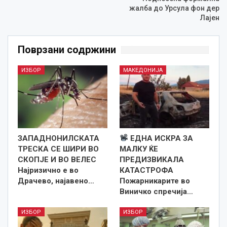
жалба до Урсула фон дер
Лајен
Поврзани содржини
ИЗБОР
МАКЕДОНИЈА
ЗАПАДНОНИЛСКАТА
ЕДНА ИСКРА ЗА
ТРЕСКА СЕ ШИРИ ВО
МАЛКУ ЌЕ
СКОПЈЕ И ВО ВЕЛЕС
ПРЕДИЗВИКАЛА
Најризично е во
КАТАСТРОФА
Драчево, најавено…
Пожарникарите во
Виничко спречија…
ИЗБОР
ИЗБОР