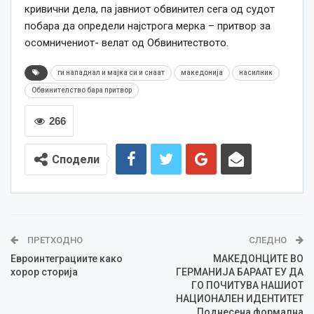
кривични дела, па јавниот обвинител сега од судот
побара да определи најстрога мерка – притвор за
осомничениот- велат од Обвинитеството.
ги нападнал и мајка си и снаат
македонија
насилник
Обвинителство бара притвор
266
Сподели
ПРЕТХОДНО
СЛЕДНО
Евроинтеграциите како
МАКЕДОНЦИТЕ ВО
хорор сторија
ГЕРМАНИЈА БАРААТ ЕУ ДА
ГО ПОЧИТУВА НАШИОТ
НАЦИОНАЛЕН ИДЕНТИТЕТ
Поднесена формална