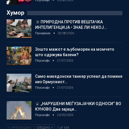
Плусинфо
05/08/2026
Хумор
ПРИРОДНА ПРОТИВ ВЕШТАЧКА
ИНТЕЛИГЕНЦИЈА • ЗНАЕ ЛИ НЕКОЈ…
Панорама
02/08/2026
Зошто мажот е љубоморен на момчето
што одржува базени?
Плусинфо
21/07/2026
Само македонски танкер успеал да помине
низ Ормускиот…
Плусинфо
21/07/2026
„НАРУШЕНИ МЕЃУЗАЈАЧКИ ОДНОСИ“ ВО
КУНОВО Два зајаци…
Плусинфо
24/05/2026
ПРЕТХОДНО
СЛЕДНО
1 of 169