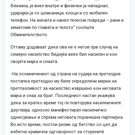
близина, ја внел внатре и физички ја нападнал,
удирајќи ја со шлаканици, клоци и со мобилен
телефон. На жената и нанел телесни повреди – рани и
хематоми по главата и телото“ соопшти
Обвинителството.
Оттаму додаваат дека ова не е негов прв случај на
семејно насилство бидејќи веќе бил насилен и кон
својата мајка и снаата.
-На осомничениот од страна на судија на претходна
постапка претходно му биле определени мерки на
претпазливост за насилство извршено кон неговата
мајка и снаа за брат. Последниот настан укажува
дека за кратко време тој ги повторува насилничките
дејствија, односно манифестирал насилничко
однесување и спрема неговата поранешна партнерка.
Во исто време, постои ризик од бегство со цел да
избегне кривична одговорност за сторените