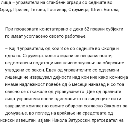
лица – управители на станбени згради со седиште во
хрид, Прилеп, Тетово, Гостивар, Струмица, Штип, Битола,
При проверката констатирано е дека 62 правни субјекти
го имаат усогласено своето работење.
– Кај 4 управители, од кои 3 се со седиште во Скопје и
една во Струмица, констатирани се неправилности,
недоставени податоци или неисполнување на обврските
утврдени со закон. Еден од управителите со одземени
лиценци не извршувал дејности над кои ние како комисија
имаме надлежност повеќе од 6 месеци наназад и со тоа
свесно се откажале од управувањето. Две од правните
лица-управители после одземањето на лиценците си ги
завршиле комплетно своите обврски согласно Законот за
домување, во поглед на враќање на средствата од
сиски извештаи, изјави Никола Затуроски, претседател на