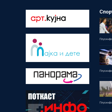
Спор
Плусинф
Плусинф
Плусинф