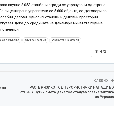
ва вкупно 8.053 станбени згради се управувани од страна
Со лиценцирани управители се 5.600 објекти, со договори за
посебни делови, односно станови и деловни простории.
кажуваат дека до средината на декември минатата година
опственици.
ја за домување
службен весник
управители на згради
472
СЛЕДНО
 на
РАСТЕ РИЗИКОТ ОД ТЕРОРИСТИЧКИ НАПАДИ ВО
РУСИЈА Путин смета дека тоа станува главна тактика
на Украина