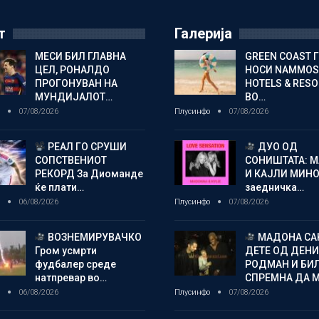
т
Галерија
МЕСИ БИЛ ГЛАВНА
GREEN COAST 
ЦЕЛ, РОНАЛДО
НОСИ NAMMOS
ПРОГОНУВАН НА
HOTELS & RES
МУНДИЈАЛОТ…
ВО…
о
07/08/2026
Плусинфо
07/08/2026
РЕАЛ ГО СРУШИ
ДУО ОД
СОПСТВЕНИОТ
СОНИШТАТА: 
РЕКОРД За Диоманде
И КАЈЛИ МИНО
ќе плати…
заедничка…
о
06/08/2026
Плусинфо
07/08/2026
ВОЗНЕМИРУВАЧКО
МАДОНА СА
Гром усмрти
ДЕТЕ ОД ДЕНИ
фудбалер среде
РОДМАН И БИ
натпревар во…
СПРЕМНА ДА 
о
06/08/2026
Плусинфо
07/08/2026