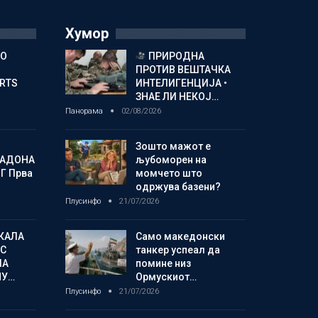
Хумор
ГО
ПРИРОДНА
ПРОТИВ ВЕШТАЧКА
ORTS
ИНТЕЛИГЕНЦИЈА •
ЗНАЕ ЛИ НЕКОЈ…
Панорама
02/08/2026
Зошто мажот е
МАДОНА
љубоморен на
Г Прва
момчето што
одржува базени?
Плусинфо
21/07/2026
КАЛА
Само македонски
С
танкер успеал да
ЛА
помине низ
МУ…
Ормускиот…
Плусинфо
21/07/2026