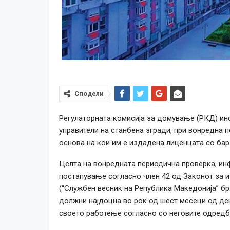
Сподели
Регулаторната комисија за домување (РКД) ин
управители на станбена згради, при вонредна 
основа на кои им е издадена лиценцата со ба
Целта на вонредната периодична проверка, и
постапување согласно член 42 од Законот за
(“Службен весник на Република Македонија” бр.
должни најдоцна во рок од шест месеци од ден
своето работење согласно со неговите одредб