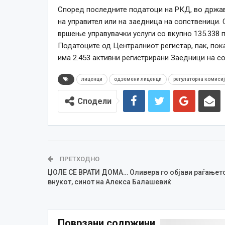
Според последните податоци на РКД, во држава
на управител или на заедница на сопственици. 
вршење управувачки услуги со вкупно 135.338 
Податоците од Централниот регистар, пак, по
има 2.453 активни регистрирани Заедници на с
лиценци
одземени лиценци
регулаторна комиси
Сподели
ПРЕТХОДНО
ЏОЛЕ СЕ ВРАТИ ДОМА… Оливера го објави раѓањето
внукот, синот на Алекса Балашевиќ
Поврзани содржини