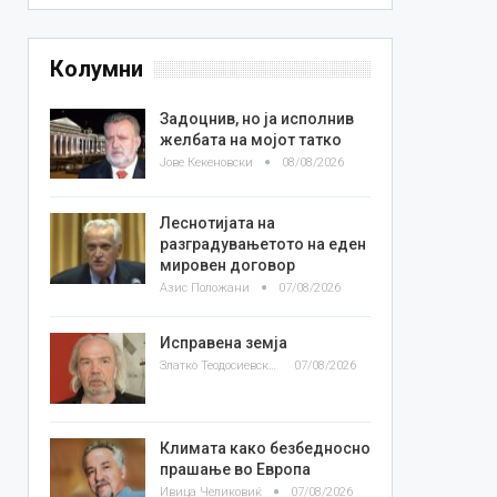
Колумни
Задоцнив, но ја исполнив
желбата на мојот татко
Јове Кекеновски
08/08/2026
Леснотијата на
разградувањетото на еден
мировен договор
Азис Положани
07/08/2026
Исправена земја
Златко Теодосиевски
07/08/2026
Климата како безбедносно
прашање во Европа
Ивица Челиковиќ
07/08/2026