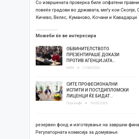
Со извршената проверка биле опфатени правни 
повеќе градови во државата, меѓу кои Скопје, О
Кичево, Велес, Куманово, Кочани и Кавадарци.
Можеби ќе ве интересира
ОБВИНИТЕЛСТВОТО
ПРЕЗЕНТИРАШЕ ДОКАЗИ
ПРОТИВ АГЕНЦИЈАТА…
МИА
11/06/2026
СИТЕ ПРОФЕСИОНАЛНИ
ИСПИТИ И ПОСТДИПЛОМСКИ
ЛИЦЕНЦИ ЌЕ БИДАТ…
Плусинфо
19/05/2026
резервен фонд и изготвување на завршни финан
Регулаторната комисија за домување.