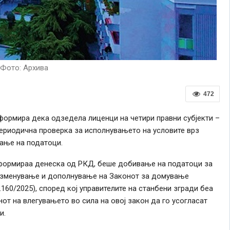
Фото: Архива
472
формира дека одзедела лиценци на четири правни субјекти –
периодична проверка за исполнувањето на условите врз
рање на податоци.
нформираа денеска од РКД, беше добивање на податоци за
 изменување и дополнување на Законот за домување
160/2025), според кој управителите на станбени згради беа
от на влегувањето во сила на овој закон да го усогласат
и.