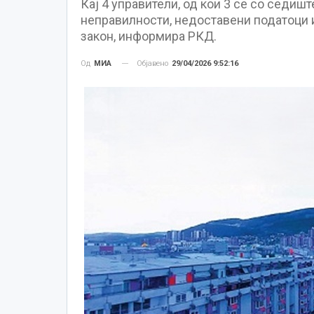
Кај 4 управители, од кои 3 се со седишт
неправилности, недоставени податоци 
закон, информира РКД.
Објавено
29/04/2026 9:52:16
Од
МИА