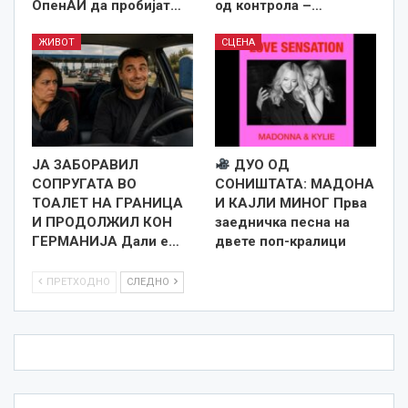
ОпенАИ да пробијат…
од контрола –…
ЖИВОТ
СЦЕНА
ЈА ЗАБОРАВИЛ
ДУО ОД
СОПРУГАТА ВО
СОНИШТАТА: МАДОНА
ТОАЛЕТ НА ГРАНИЦА
И КАЈЛИ МИНОГ Прва
И ПРОДОЛЖИЛ КОН
заедничка песна на
ГЕРМАНИЈА Дали е…
двете поп-кралици
ПРЕТХОДНО
СЛЕДНО