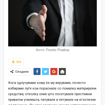
Фото: Pexels-Pixabay
523
Сподели
Кога одлучуваме кому ќе му веруваме, почесто
избираме луѓе кои пораснале со помалку материјални
средства, отколку оние што посетувале престижни
приватни училишта, патувале и летувале на егзотични