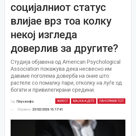
социјалниот статус
влијае врз тоа колку
некој изгледа
доверлив за другите?
Студија објавена од American Psychological
Association покажува дека несвесно им
даваме поголема доверба на оние што
растеле со помалку пари, отколку на луѓе од
богати и привилегирани средини.
ЖИВОТ
МАЈКА И ДЕТЕ
ПАНОРАМА ТОП
Од
Плусинфо
Објавено
23/02/2026 15:17:41