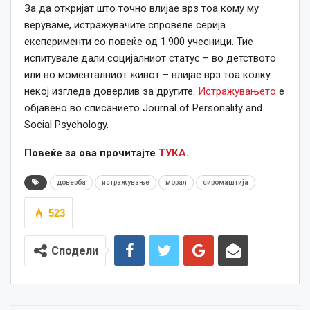
За да откријат што точно влијае врз тоа кому му
веруваме, истражувачите спровеле серија
експерименти со повеќе од 1.900 учесници. Тие
испитувале дали социјалниот статус – во детството
или во моменталниот живот – влијае врз тоа колку
некој изгледа доверлив за другите.
Истражувањето
е
објавено во списанието Journal of Personality and
Social Psychology.
Повеќе за ова прочитајте
ТУКА
.
доверба
истражување
морал
сиромаштија
523
Сподели