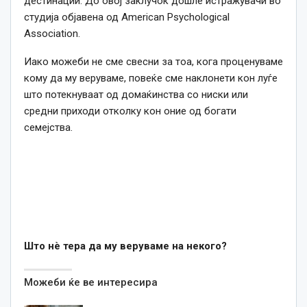
дестинации. До овој заклучок дошле истражувачи во
студија објавена од American Psychological
Association.
Иако можеби не сме свесни за тоа, кога проценуваме
кому да му веруваме, повеќе сме наклонети кон луѓе
што потекнуваат од домаќинства со ниски или
средни приходи отколку кон оние од богати
семејства.
Што нè тера да му веруваме на некого?
Можеби ќе ве интересира