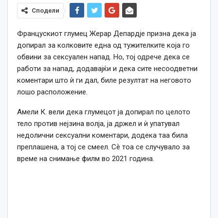
Сподели
Францускиот глумец Жерар Депардје призна дека ја
допирал за колковите една од тужителките која го
обвини за сексуален напад. Но, тој одрече дека се
работи за напад, додавајќи и дека сите несоодветни
коментари што ѝ ги дал, биле резултат на неговото
лошо расположение.
Амели К. вели дека глумецот ја допирал по целото
тело против нејзина волја, ја држел и ѝ упатувал
недолични сексуални коментари, додека таа била
преплашена, а тој се смеел. Сѐ тоа се случувало за
време на снимање филм во 2021 година.