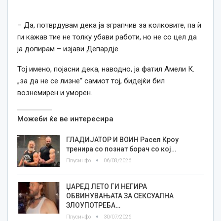
– Да, потврдувам дека ја зграпчив за колковите, па ѝ
ги кажав тие не толку убави работи, но не со цел да
ја допирам – изјави Депардје.
Тој имено, појасни дека, наводно, ја фатил Амели К.
„за да не се лизне“ самиот тој, бидејќи бил
вознемирен и уморен.
Можеби ќе ве интересира
ГЛАДИЈАТОР И ВОИН Расел Кроу
тренира со познат борач со кој…
Плусинфо
06/08/2026
ЏАРЕД ЛЕТО ГИ НЕГИРА
ОБВИНУВАЊАТА ЗА СЕКСУАЛНА
ЗЛОУПОТРЕБА…
Плусинфо
30/07/2026