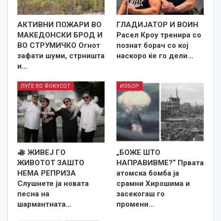
АКТИВНИ ПОЖАРИ ВО
ГЛАДИЈАТОР И ВОИН
МАКЕДОНСКИ БРОД И
Расел Кроу тренира со
ВО СТРУМИЧКО Огнот
познат борач со кој
зафати шуми, стрништа
наскоро ќе го дели…
и…
ЛУЃЕ ВО ФОКУСОТ
ИЗБОР
ЖИВЕЈ ГО
„БОЖЕ ШТО
ЖИВОТОТ ЗАШТО
НАПРАВИВМЕ?“ Првата
НЕМА РЕПРИЗА
атомска бомба ја
Слушнете ја новата
срамни Хирошима и
песна на
засекогаш го
шармантната…
промени…