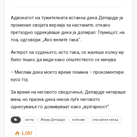
Адвокатот на тужителката истакна дека Депардје ја
променил својата верзија за настаните, откако
претходно одрекуваше дека ја допирал. Глумецот, на
тоа, одговори: „Ако велите така“…
Актерот на судењето, исто така, се жалеше колку му
било тешко да види како општеството се менува.
– Мислам дека моето време помина – прокоментира
кусо тој.
За време на неговото сведочење, Депардје негираше
вина, но призна дека некои луѓе неговото
однесување го доживуваат како „вулгарност“.
актер
Жерар Депардје
колкови
сексуален напад
1,097