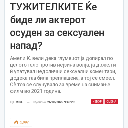
ТУЖИТЕЛКИТЕ Ќе
биде ли актерот
осуден за сексуален
напад?
Амели К. вели дека глумецот ја допирал по
целото тело против нејзина волја, ја држел и
ѝ упатувал недолични сексуални коментари,
додека таа била преплашена, а тој се смеел.
Сѐ тоа се случувало за време на снимање
филм во 2021 година.
ИЗБОР
СЦЕНА
Објавено
26/03/2025 9:40:29
Од
МИА
1,097