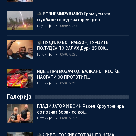
ВОЗНЕМИРУВАЧКО Гром усмрти
фудбалер среде натпревар во…
Плусинфо
06/08/2026
ЛУДИЛО ВО ТРАБЗОН, ТУРЦИТЕ
ПОЛУДЕА ПО САЛАХ Дури 25.000…
Плусинфо
05/08/2026
ИЏЕ Е ПРВ ВОЗАЧ ОД БАЛКАНОТ КОЈ ЌЕ
НАСТАПИ СО ПРОТОТИП…
Плусинфо
05/08/2026
Галерија
ГЛАДИЈАТОР И ВОИН Расел Кроу тренира
со познат борач со кој…
Плусинфо
06/08/2026
ЖИВЕЈ ГО ЖИВОТОТ ЗАШТО НЕМА