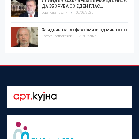
ИЛИНДЕН 2026 • ВРЕМЕ Е МАКЕДОНИЈА
ДА ЗБОРУВА СО ЕДЕН ГЛАС…
Јове Кекеновски
03/08/2026
За иднината со фантомите од минатото
Златко Теодосиевски
31/07/2026