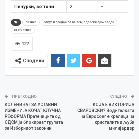
Печурки, во тони
2
–
бизнис
откуп и продажба на земјодлески производи
статистика
127
Сподели
ПРЕТХОДНО
СЛЕДНО
KOЛЕНИЧАТ ЗА УСТАВНИ
КОЈА Е ВИКТОРИЈА
ИЗМЕНИ, А КОЧАТ КЛУЧНА
СВАРОВСКИ? Водителката
РЕФОРМА Пратениците од
на Евросонг е кралица на
СДСМ ја блокираат групата
кристалите и љуби
за Изборниот законик
милијардер