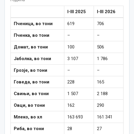
I-III 2025
I-III 2026
Пченица, во тони
619
706
Пченка, во тони
–
–
Домат, во тони
100
506
Јаболка, во тони
3 107
1 786
Грозје, во тони
–
–
Говеда, во тони
228
165
Свињи, во тони
1 507
2 188
Овци, во тони
162
290
Млеко, во хл
163 693
161 341
Риба, во тони
28
27