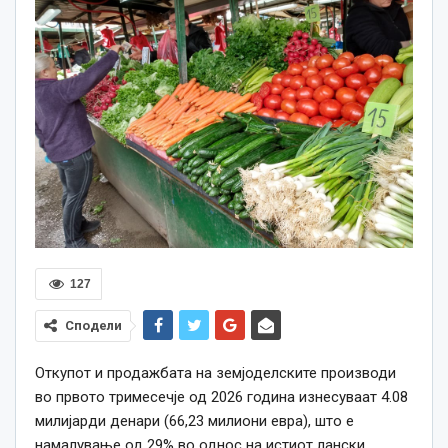
127
Сподели
Oткупот и продажбата на земјоделските производи
во првото тримесечје од 2026 година изнесуваат 4.08
милијарди денари (66,23 милиони евра), што е
намалување од 29% во однос на истиот лански