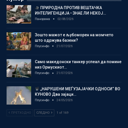
ПРИРОДНА ПРОТИВ ВЕШТАЧКА
ИНТЕЛИГЕНЦИЈА • ЗНАЕ ЛИ НЕКОЈ…
Панорама
02/08/2026
Зошто мажот е љубоморен на момчето
што одржува базени?
Плусинфо
21/07/2026
Само македонски танкер успеал да помине
низ Ормускиот…
Плусинфо
21/07/2026
„НАРУШЕНИ МЕЃУЗАЈАЧКИ ОДНОСИ“ ВО
КУНОВО Два зајаци…
Плусинфо
24/05/2026
ПРЕТХОДНО
СЛЕДНО
1 of 169