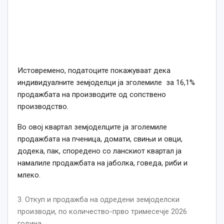
Истовремено, податоците покажуваат дека
индивидуалните земјоделци ја зголемиле за 16,1%
продажбата на производите од сопствено
производство.
Во овој квартал земјоделците ја зголемиле
продажбата на пченица, домати, свињи и овци,
додека, пак, споредено со ланскиот квартал ја
намалиле продажбата на јаболка, говеда, риби и
млеко.
3. Откуп и продажба на одредени земјоделски
производи, по количество-
прво тримесечје 2026
година