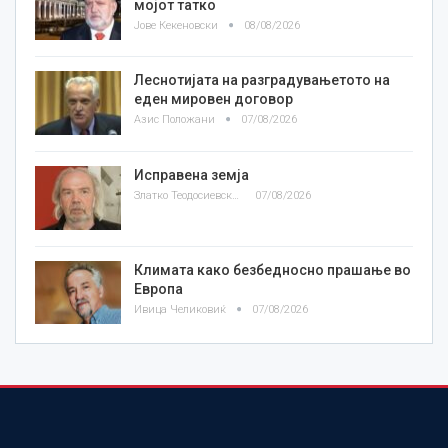
мојот татко
Јове Кекеновски
08/08/2026
Леснотијата на разградувањетото на
еден мировен договор
Азис Положани
07/08/2026
Исправена земја
Златко Теодосиевски
07/08/2026
Климата како безбедносно прашање во
Европа
Ивица Челиковиќ
07/08/2026