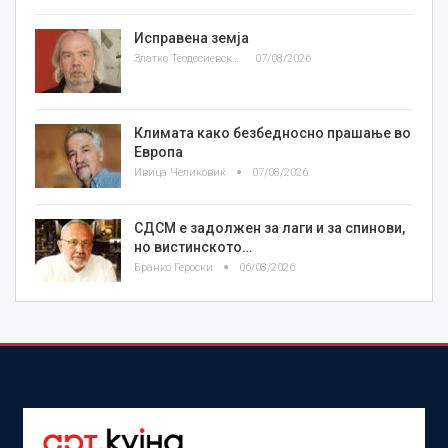
Исправена земја
Златко Теодосиевски
07/08/2026
Климата како безбедносно прашање во
Европа
Ивица Челиковиќ
07/08/2026
СДСМ е задолжен за лаги и за спинови,
но вистинското…
Бранко Героски
06/08/2026