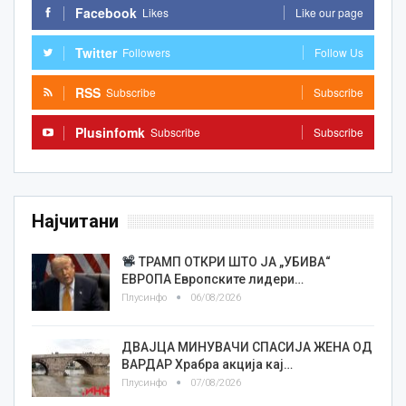
Facebook
Likes
Like our page
Twitter
Followers
Follow Us
RSS
Subscribe
Subscribe
Plusinfomk
Subscribe
Subscribe
Најчитани
ТРАМП ОТКРИ ШТО ЈА „УБИВА“
ЕВРОПА Европските лидери…
Плусинфо
06/08/2026
ДВАЈЦА МИНУВАЧИ СПАСИЈА ЖЕНА ОД
ВАРДАР Храбра акција кај…
Плусинфо
07/08/2026