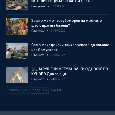
ИНТЕЛИГЕНЦИЈА • ЗНАЕ ЛИ НЕКОЈ…
Панорама
02/08/2026
Зошто мажот е љубоморен на момчето
што одржува базени?
Плусинфо
21/07/2026
Само македонски танкер успеал да помине
низ Ормускиот…
Плусинфо
21/07/2026
„НАРУШЕНИ МЕЃУЗАЈАЧКИ ОДНОСИ“ ВО
КУНОВО Два зајаци…
Плусинфо
24/05/2026
ПРЕТХОДНО
СЛЕДНО
1 of 169