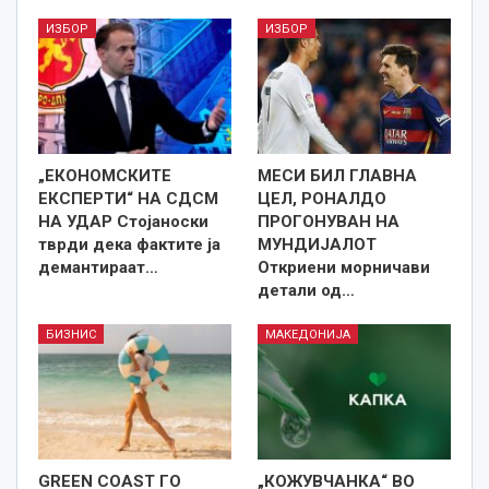
ИЗБОР
ИЗБОР
„ЕКОНОМСКИТЕ
МЕСИ БИЛ ГЛАВНА
ЕКСПЕРТИ“ НА СДСМ
ЦЕЛ, РОНАЛДО
НА УДАР Стојаноски
ПРОГОНУВАН НА
тврди дека фактите ја
МУНДИЈАЛОТ
демантираат…
Откриени морничави
детали од…
БИЗНИС
МАКЕДОНИЈА
GREEN COAST ГО
„КОЖУВЧАНКА“ ВО