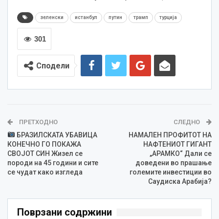
зеленски
истанбул
путин
трамп
турција
301
Сподели
ПРЕТХОДНО
СЛЕДНО
БРАЗИЛСКАТА УБАВИЦА
НАМАЛЕН ПРОФИТОТ НА
КОНЕЧНО ГО ПОКАЖА
НАФТЕНИОТ ГИГАНТ
СВОЈОТ СИН Жизел се
„АРАМКО“ Дали се
породи на 45 години и сите
доведени во прашање
се чудат како изгледа
големите инвестиции во
Саудиска Арабија?
Поврзани содржини