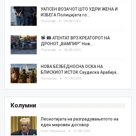
УАПСЕН ВОЗАЧОТ ШТО УДРИ ЖЕНА И
ИЗБЕГА Полицијата го…
Плусинфо
06/08/2026
АТЕНТАТ ВРЗ КРЕАТОРОТ НА
ДРОНОТ „ВАМПИР“ Нов…
Плусинфо
06/08/2026
НОВА БЕЗБЕДНОСНА ОСКА НА
БЛИСКИОТ ИСТОК Саудиска Арабија…
Панорама
07/08/2026
Колумни
Леснотијата на разградувањетото на
еден мировен договор
Азис Положани
07/08/2026