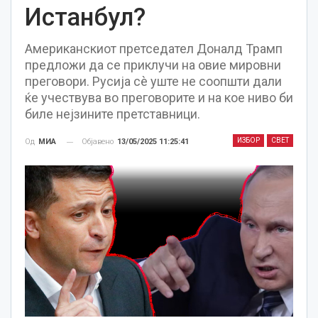
Истанбул?
Американскиот претседател Доналд Трамп
предложи да се приклучи на овие мировни
преговори. Русија сè уште не соопшти дали
ќе учествува во преговорите и на кое ниво би
биле нејзините претставници.
ИЗБОР
СВЕТ
Објавено
13/05/2025 11:25:41
Од
МИА