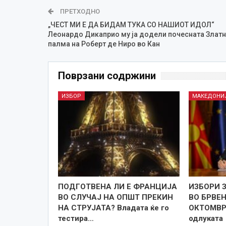
ПРЕТХОДНО
„ЧЕСТ МИ Е ДА БИДАМ ТУКА СО НАШИОТ ИДОЛ“
Леонардо Дикаприо му ја додели почесната Златн
палма на Роберт де Ниро во Кан
Поврзани содржини
ИЗБОР
МАКЕДОНИ
ПОДГОТВЕНА ЛИ Е ФРАНЦИЈА
ИЗБОРИ 
ВО СЛУЧАЈ НА ОПШТ ПРЕКИН
ВО БРВЕ
НА СТРУЈАТА? Владата ќе го
ОКТОМВРИ
тестира…
одлуката