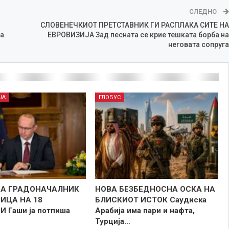
СЛЕДНО
СЛОВЕНЕЧКИОТ ПРЕТСТАВНИК ГИ РАСПЛAКА СИТЕ НА
а
ЕВРОВИЗИЈА Зад песната се крие тешката борба на
неговата сопруга
ЈА
ГЛОБУС
ЗА ГРАДОНАЧАЛНИК
НОВА БЕЗБЕДНОСНА ОСКА НА
НИЦА НА 18
БЛИСКИОТ ИСТОК Саудиска
 Гаши ја потпиша
Арабија има пари и нафта,
Турција…