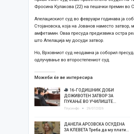
Фросина Кулакова (22) на пешачки премин во С
Апелацискиот суд во февруари годинава ја со
Стојановска, која на Јованов наместо затвор, 
амфетамин. Оваа пресуда предизвика остра реак
што Апелација му досуди затвор.
Но, Врховниот суд неодамна ја соборил пресуд
одлучување во второстепениот суд.
Можеби ќе ве интересира
16-ГОДИШНИК ДОБИ
ДОЖИВОТЕН ЗАТВОР ЗА
ПУКАЊЕ ВО УЧИЛИШТЕ…
Плусинфо
29/07/2026
ДАНЕЛА АРСОВСКА ОСУДЕНА
ЗА КЛЕВЕТА Треба да му плати…