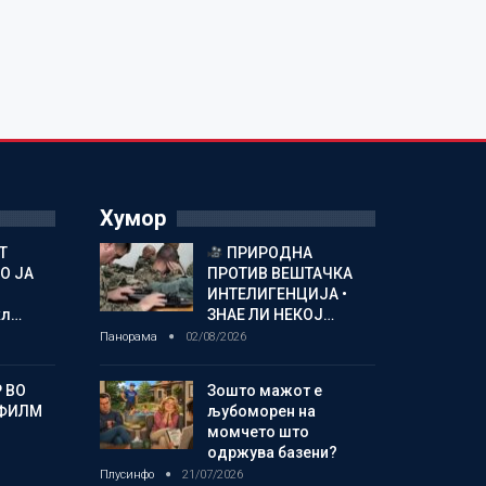
Хумор
Т
ПРИРОДНА
О ЈА
ПРОТИВ ВЕШТАЧКА
ИНТЕЛИГЕНЦИЈА •
кл…
ЗНАЕ ЛИ НЕКОЈ…
Панорама
02/08/2026
 ВО
Зошто мажот е
 ФИЛМ
љубоморен на
момчето што
одржува базени?
Плусинфо
21/07/2026