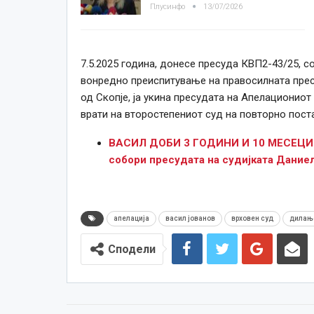
Плусинфо
13/07/2026
7.5.2025 година, донесе пресуда КВП2-43/25, со
вонредно преиспитување на правосилната прес
од Скопје, ја укина пресудата на Апелациониот
врати на второстепениот суд на повторно пос
ВАСИЛ ДОБИ 3 ГОДИНИ И 10 МЕСЕЦИ 
собори пресудата на судијката Дание
апелација
васил јованов
врховен суд
дилање
Сподели