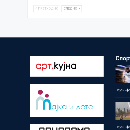
ПРЕТХОДНО
СЛЕДНО
Спор
Плусинф
Плусинф