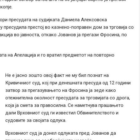
копје.
бори пресудата на судијката Даниела Алексовска
му пресудила престој во казнено-поправен дом за трговија со
ција во јавноста, откако Јованов ја прегази Фросина, по
ата на Апелација и го вратил предметот на повторно
Не е јасно зошто овој факт не му бил познат на
Кривичниот суд, кој при денешната пресуда од 12 години
затвор за прегазувањето на Фросина ја зеде како
отежнителна околност пресудата за трговијата со дрога,
која ја смета за правосилна. Се наметнува прашањето
дали Врховниот суд ги известил Обвинителството и
судовите за својата одлука.
Врховниот суд ја донел одлуката пред Јованов да