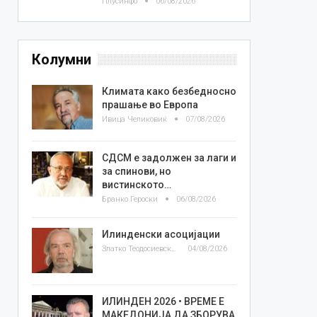
Плусинфо
06/08/2026
Колумни
Климата како безбедносно
прашање во Европа
Ивица Челиковиќ
07/08/2026
СДСМ е задолжен за лаги и
за спинови, но
вистинското…
Бранко Героски
06/08/2026
Илинденски асоцијации
Златко Теодосиевски
04/08/2026
ИЛИНДЕН 2026 • ВРЕМЕ Е
МАКЕДОНИЈА ДА ЗБОРУВА