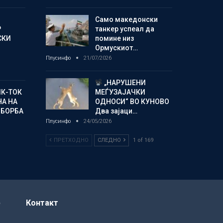
Само македонски
Р
танкер успеал да
СКИ
помине низ
Ормускиот…
Плусинфо
21/07/2026
„НАРУШЕНИ
ИК-ТОК
МЕЃУЗАЈАЧКИ
А НА
ОДНОСИ“ ВО КУНОВО
 БОРБА
Два зајаци…
Плусинфо
24/05/2026
ПРЕТХОДНО
СЛЕДНО
1 of 169
р
Контакт