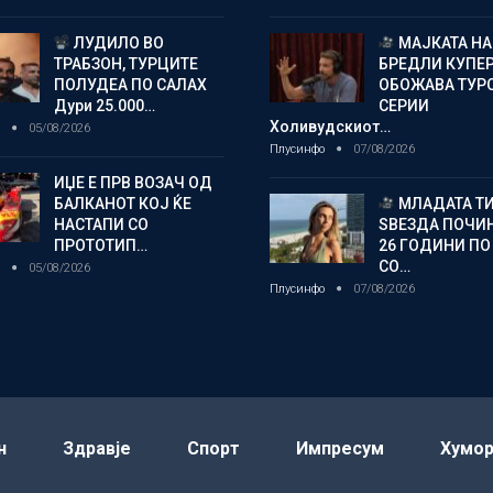
ЛУДИЛО ВО
МАЈКАТА НА
ТРАБЗОН, ТУРЦИТЕ
БРЕДЛИ КУПЕ
ПОЛУДЕА ПО САЛАХ
ОБОЖАВА ТУР
Дури 25.000…
СЕРИИ
Холивудскиот…
о
05/08/2026
Плусинфо
07/08/2026
ИЏЕ Е ПРВ ВОЗАЧ ОД
БАЛКАНОТ КОЈ ЌЕ
МЛАДАТА Т
НАСТАПИ СО
ЅВЕЗДА ПОЧИН
ПРОТОТИП…
26 ГОДИНИ ПО
СО…
о
05/08/2026
Плусинфо
07/08/2026
н
Здравје
Спорт
Импресум
Хумо