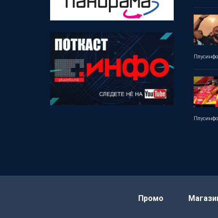
Плусинф
Плусинф
Промо
Магази