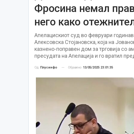
Фросина немал прав
него како отежните
Апелацискиот суд во февруари годинава
Алексовска Стојановска, која на Јовано
казнено-поправен дом за трговија со ам
пресудата на Апелација и го вратил пр
Објавено
13/05/2025 23:01:35
Од
Плусинфо