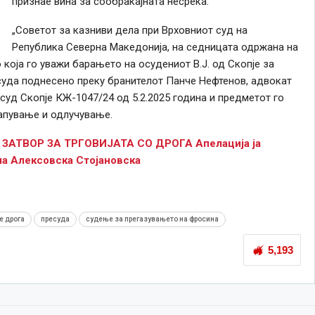
признае вина за сообраќајната несреќа.
„Советот за казниви дела при Врховниот суд на
Република Северна Македонија, на седницата одржана на
 која го уважи барањето на осудениот В.Ј. од Скопје за
уда поднесено преку бранителот Панче Нефтенов, адвокат
 суд Скопје КЖ-1047/24 од 5.2.2025 година и предметот го
тапување и одлучување.
ЗАТВОР ЗА ТРГОВИЈАТА СО ДРОГА Апелација ја
ла Алексовска Стојановска
 дрога
пресуда
судење за прегазувањето на фросина
5,193