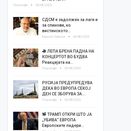
Плусинфо
06/08/2026
СДСМ е задолжен за лаги и
за спинови, но
вистинското…
Бранко Героски
06/08/2026
ЛЕПА БРЕНА ПАДНА НА
КОНЦЕРТОТ ВО БУДВА
Реакцијата на…
Плусинфо
06/08/2026
РУСИЈА ПРЕДУПРЕДУВА
ДЕКА ВО ЕВРОПА СЕКОЈ
ДЕН СЕ ЗБОРУВА ЗА…
Плусинфо
06/08/2026
ТРАМП ОТКРИ ШТО ЈА
„УБИВА“ ЕВРОПА
Европските лидери…