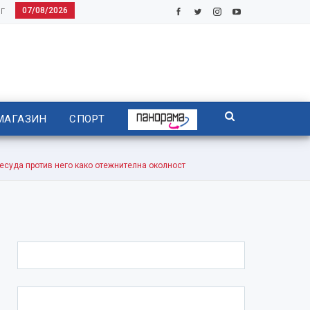
07/08/2026
Г
МАГАЗИН
СПОРТ
уда против него како отежнителна околност