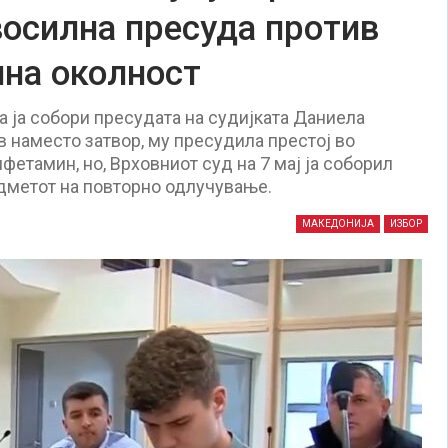
осилна пресуда против
лна околност
 ја собори пресудата на судијката Даниела
в наместо затвор, му пресудила престој во
фетамин, но, Врховниот суд на 7 мај ја соборил
едметот на повторно одлучување.
МАКЕДОНИЈА
ИЗБОР