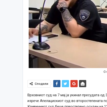
Фо
Сподели
Врховниот суд на 7 мај ја укинал пресудата од 
изрече Апелацискиот суд во второстепената по
Кривичниот суд беше првостепено осуден на 12 