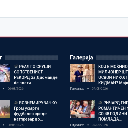
т
Галерија
РЕАЛ ГО СРУШИ
КОЈ Е МОЌНИО
СОПСТВЕНИОТ
МИЛИОНЕР ШТ
РЕКОРД За Диоманде
ОСВОИ НИКОЛ
ќе плати…
КИДМАН? Мај
о
06/08/2026
Плусинфо
07/08/2026
ВОЗНЕМИРУВАЧКО
РИЧАРД ГИР
Гром усмрти
РОМАНТИЧЕН
фудбалер среде
СО 48 ГОДИНИ
натпревар во…
ПОМЛАДА…
о
06/08/2026
Плусинфо
07/08/2026