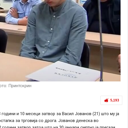
то: Принтскрин
5,193
3 години и 10 месеци затвор за Васил Јованов (21) што му ја
стапка за трговија со дрога. Јованов денеска во
години затвор затоа што на 30 јануари смртно ја прегази