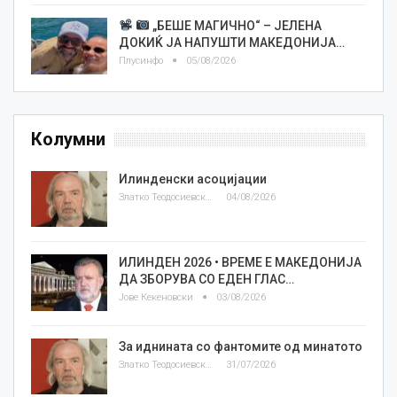
„БЕШЕ МАГИЧНО“ – ЈЕЛЕНА
ДОКИЌ ЈА НАПУШТИ МАКЕДОНИЈА…
Плусинфо
05/08/2026
Колумни
Илинденски асоцијации
Златко Теодосиевски
04/08/2026
ИЛИНДЕН 2026 • ВРЕМЕ Е МАКЕДОНИЈА
ДА ЗБОРУВА СО ЕДЕН ГЛАС…
Јове Кекеновски
03/08/2026
За иднината со фантомите од минатото
Златко Теодосиевски
31/07/2026