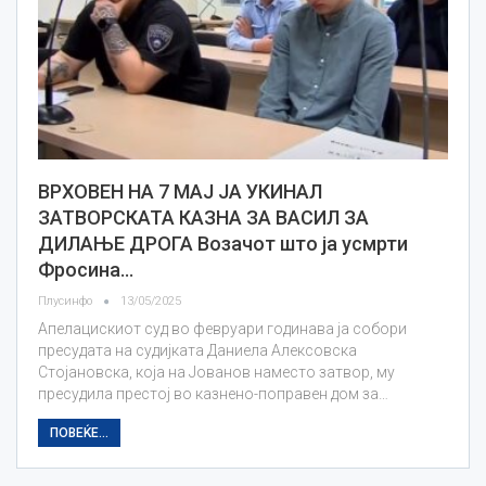
ВРХОВЕН НА 7 МАЈ ЈА УКИНАЛ
ЗАТВОРСКАТА КАЗНА ЗА ВАСИЛ ЗА
ДИЛАЊЕ ДРОГА Возачот што ја усмрти
Фросина…
Плусинфо
13/05/2025
Апелацискиот суд во февруари годинава ја собори
пресудата на судијката Даниела Алексовска
Стојановска, која на Јованов наместо затвор, му
пресудила престој во казнено-поправен дом за…
ПОВЕЌЕ...