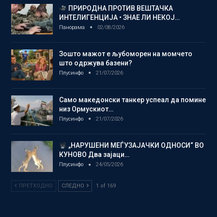
ПРИРОДНА ПРОТИВ ВЕШТАЧКА
ИНТЕЛИГЕНЦИЈА • ЗНАЕ ЛИ НЕКОЈ…
Панорама
02/08/2026
Зошто мажот е љубоморен на момчето
што одржува базени?
Плусинфо
21/07/2026
Само македонски танкер успеал да помине
низ Ормускиот…
Плусинфо
21/07/2026
„НАРУШЕНИ МЕЃУЗАЈАЧКИ ОДНОСИ“ ВО
КУНОВО Два зајаци…
Плусинфо
24/05/2026
ПРЕТХОДНО
СЛЕДНО
1 of 169