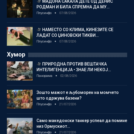
МАДОНА САКАЛА ДЕТЕ ОД ДЕНИС
РОДМАН И БИЛА СПРЕМНА ДА МУ…
Плусинфо
07/08/2026
НАМЕСТО СО КЛИМА, КИНЕЗИТЕ СЕ
ЛАДАТ СО ЏИНОВСКИ ТИКВИ…
Плусинфо
07/08/2026
Хумор
ПРИРОДНА ПРОТИВ ВЕШТАЧКА
ИНТЕЛИГЕНЦИЈА • ЗНАЕ ЛИ НЕКОЈ…
Панорама
02/08/2026
Зошто мажот е љубоморен на момчето
што одржува базени?
Плусинфо
21/07/2026
Само македонски танкер успеал да помине
низ Ормускиот…
Плусинфо
21/07/2026