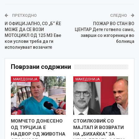
ПРЕТХОДНО
СЛЕДНО
И ОФИЦИЈАЛНО, СО „Б“ ЌЕ
ПОЖАР ВО СТАН ВО
МОЖЕ ДА СЕ ВОЗИ
ЦЕНТАР Дете готвело само,
МОТОЦИКЛ ОД 125 М3 Еве
заврши со изгореници во
кои услови треба да ги
болница
исполнуваат возачите
Поврзани содржини
МАКЕДОНИЈА
МАКЕДОНИЈА
МОМЧЕТО ДОНЕСЕНО
СТОИЛКОВИЌ СО
ОД ТУРЦИЈА Е
МАЈТАП Ѝ ВОЗВРАТИ
НАДВОР ОД ЖИВОТНА
НА „БИХАЌКА“ ЗА