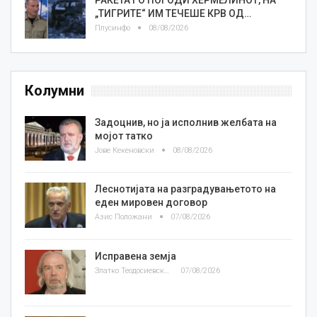
„ТИГРИТЕ“ ИМ ТЕЧЕШЕ КРВ ОД…
Плусинфо
08/08/2026
Колумни
Задоцнив, но ја исполнив желбата на
мојот татко
Јове Кекеновски
08/08/2026
Леснотијата на разградувањетото на
еден мировен договор
Азис Положани
07/08/2026
Исправена земја
Златко Теодосиевски
07/08/2026