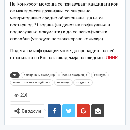
На Конкурсот може да се пријавуваат кандидати кои
се македонски државјани, со завршено
четиригодишно средно образование, да не се
постари од 21 година (на денот на пријавување и
поднесување документи) и да се психофизички
способни (утврдува военолекарска комисија).
Подетални информации може да пронајдете на веб
страницата на Воената академија на следниов
ЛИНК
:
армија на макеоднија
воена академија
конкурс
министерство за одбрана
питомци
студенти
210
Сподели