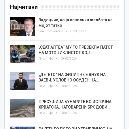
Најчитани
Задоцнив, но ја исполнив желбата на
мојот татко
Јове Кекеновски
08/08/2026
„СЕАТ АЛТЕА“ МУ ГО ПРЕСЕКЛА ПАТОТ
НА МОТОЦИКЛИСТОТ КОЈ…
Плусинфо
09/08/2026
„ДЕТЕТО“ НА ФИЛИПЧЕ Е ВНУК НА
ЗАЕВИ, УСЛОВНО ОСУДЕН НА…
Плусинфо
08/08/2026
ПРЕСУШИЈА БУНАРИТЕ ВО ИСТОЧНА
ХРВАТСКА, НАТОВАРЕНИ БРОДОВИ…
Плусинфо
08/08/2026
РАКЕТА ГО ПОГОДИ ХЕРМЕЛИНОТ, НА