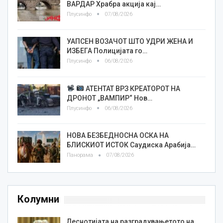
ВАРДАР Храбра акција кај…
Плусинфо
07/08/2026
УАПСЕН ВОЗАЧОТ ШТО УДРИ ЖЕНА И
ИЗБЕГА Полицијата го…
Плусинфо
06/08/2026
АТЕНТАТ ВРЗ КРЕАТОРОТ НА
ДРОНОТ „ВАМПИР“ Нов…
Плусинфо
06/08/2026
НОВА БЕЗБЕДНОСНА ОСКА НА
БЛИСКИОТ ИСТОК Саудиска Арабија…
Панорама
07/08/2026
Колумни
Леснотијата на разградувањетото на