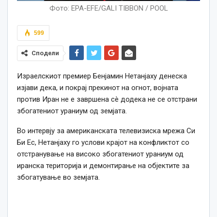
Фото: EPA-EFE/GALI TIBBON / POOL
599
Сподели
Израелскиот премиер Бенјамин Нетанјаху денеска
изјави дека, и покрај прекинот на огнот, војната
против Иран не е завршена сè додека не се отстрани
збогатениот ураниум од земјата.
Во интервју за американската телевизиска мрежа Си
Би Ес, Нетанјаху го услови крајот на конфликтот со
отстранување на високо збогатениот ураниум од
иранска територија и демонтирање на објектите за
збогатување во земјата.