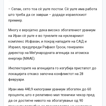
– Сепак, сето тоа сè уште постои. Сè уште има работа
што треба да се заврши – додаде израелскиот
премиер.
Многу е веројатно дека високо збогатениот ураниум
на Иран сè уште е во тунелите на нуклеарниот
комплекс Исфахан, и покрај нападите на САД и
Израел, предупреди Рафаел Гроси, генерален
директор на Меѓународната агенција за атомска
енергија (МААЕ).
Инспекторите на агенцијата го изгубија пристапот до
локацијата откако започна конфликтот на 28
февруари.
Иран има 440,9 килограми ураниум збогатен до 60
проценти, што е релативно мал технички чекор пред
да се достигне нивото на збогатување од 90