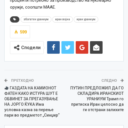
проценти потребно за производство на нуклеарно
оружје, соопшти МААЕ.
збогатен ураниум
иран војна
иран ураниум
599
Сподели
ПРЕТХОДНО
СЛЕДНО
ГАЗДАТА НА КАМИОНОТ
ПУТИН ПРЕДЛОЖИЛ ДА ГО
ФАТЕН КАКО ИСТУРА ШУТ Е
СКЛАДИРА ИРАНСКИОТ
ОБВИНЕТ ЗА ПРЕГАЗУВАЊЕ
УРАНИУМ Трамп го
НА ЈОРГО ЌУКА Има
притиска Иран целосно да
условна казна за перење
ги отстрани залихите
пари во предметот „Синџир“