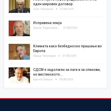
еден мировен договор
Азис Положани
07/08/2026
Исправена земја
Златко Теодосиевски
07/08/2026
Климата како безбедносно прашање во
Европа
Ивица Челиковиќ
07/08/2026
СДСМ е задолжен за лаги и за спинови,
но вистинското…
Бранко Героски
06/08/2026