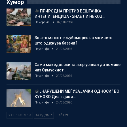
Хумор
ПРИРОДНА ПРОТИВ ВЕШТАЧКА
ИНТЕЛИГЕНЦИЈА • ЗНАЕ ЛИ НЕКОЈ…
Панорама
02/08/2026
Зошто мажот е љубоморен на момчето
што одржува базени?
Плусинфо
21/07/2026
Само македонски танкер успеал да помине
низ Ормускиот…
Плусинфо
21/07/2026
„НАРУШЕНИ МЕЃУЗАЈАЧКИ ОДНОСИ“ ВО
КУНОВО Два зајаци…
Плусинфо
24/05/2026
ПРЕТХОДНО
СЛЕДНО
1 of 169