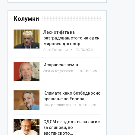
Колумни
Леснотијата на
разградувањетото на еден
мировен договор
Азис Положани
07/08/2026
Исправена земја
Златко Теодосиевски
07/08/2026
Климата како безбедносно
прашање во Европа
Ивица Челиковиќ
07/08/2026
СДСМ е задолжен за лаги и
за спинови, но
вистинското…