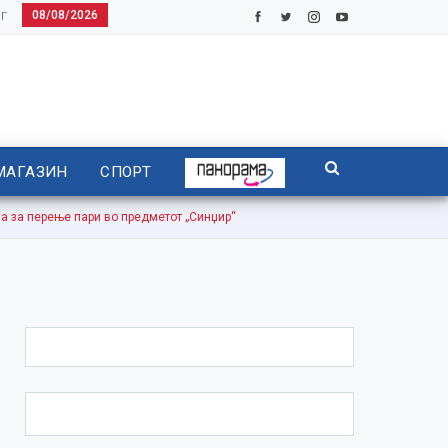
08/08/2026
Г
МАГАЗИН
СПОРТ
за перење пари во предметот „Синџир“