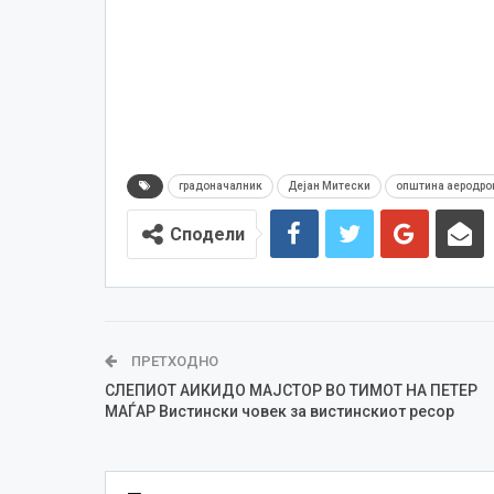
градоначалник
Дејан Митески
општина аеродро
Сподели
ПРЕТХОДНО
СЛЕПИОТ АИКИДО МАЈСТОР ВО ТИМОТ НА ПЕТЕР
МАЃАР Вистински човек за вистинскиот ресор