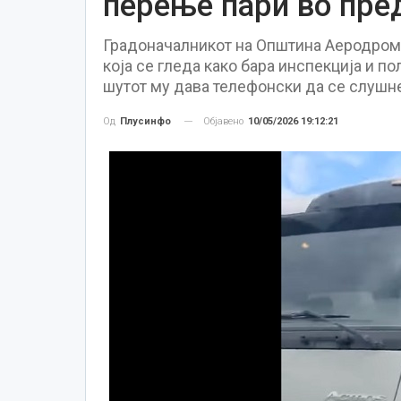
перење пари во пре
Градоначалникот на Општина Аеродром,
која се гледа како бара инспекција и по
шутот му дава телефонски да се слушне
Објавено
10/05/2026 19:12:21
Од
Плусинфо