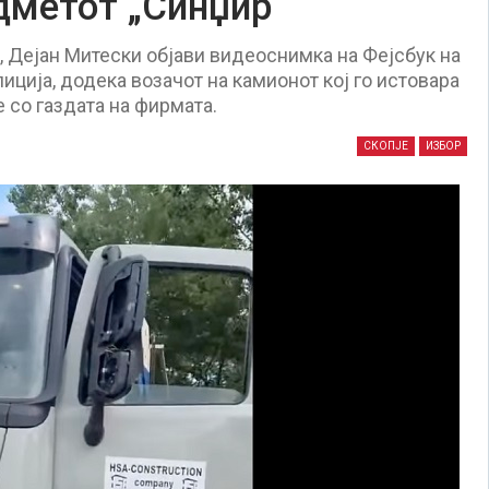
дметот „Синџир“
 Дејан Митески објави видеоснимка на Фејсбук на
лиција, додека возачот на камионот кој го истовара
 со газдата на фирмата.
СКОПЈЕ
ИЗБОР