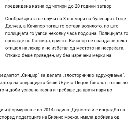
предвидена казна од четири до 20 години затвор.
Сообраќајката се случи на 3 ноември на булеварот Гоце
Делчев, а Качапор тогаш го остави возилото, по што
полицијата го уапси неколку часа подоцна. Полицијата го
пронајде во болница, пришто Качапор се правдаше дека
отишол на лекар и не избегал од местото на несреќата.
Откако беше приведен, му беа изречени мерки на
редметот „Синџир“ за делата „злосторничко здружување“,
низатор на операцијата беше Љупчо Пецов Ѓаволот, тогаш во
то и доби условна казна и требаше да врати пари во
 и формирана е во 2014 година. Дејноста ѝ е изградба на
, според податоците на Бизнис мрежа, имала добивка од