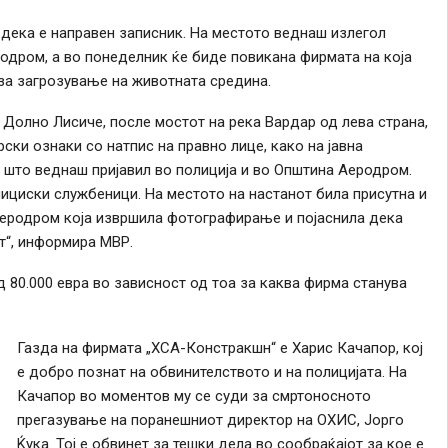
 дека е направен записник. На местото веднаш излегол
одром, а во понеделник ќе биде повикана фирмата на која
 за загрозување на животната средина.
 Долно Лисиче, после мостот на река Вардар од лева страна,
ки ознаки со натпис на правно лице, како на јавна
о што веднаш пријавил во полиција и во Општина Аеродром.
ициски службеници. На местото на настанот била присутна и
еродром која извршила фотографирање и појаснила дека
т“, информира МВР.
ад 80.000 евра во зависност од тоа за каква фирма станува
Газда на фирмата „ХСА-Констракшн“ е Харис Качапор, кој
е добро познат на обвинителството и на полицијата. На
Качапор во моментов му се суди за смртоносното
прегазување на поранешниот директор на ОХИС, Јорго
Ќука. Тој е обвинет за тешки дела во сообраќајот за кое е