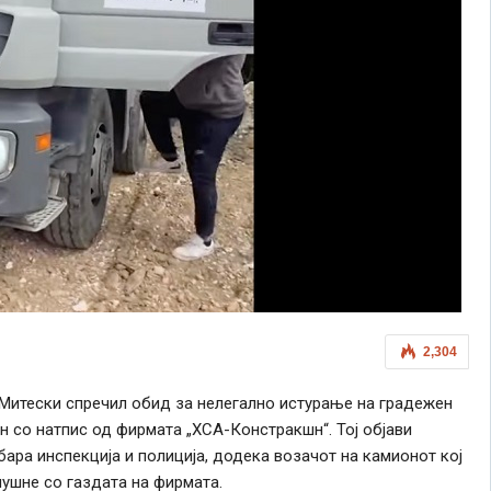
2,304
Митески спречил обид за нелегално истурање на градежен
н со натпис од фирмата „ХСА-Констракшн“. Тој објави
бара инспекција и полиција, додека возачот на камионот кој
лушне со газдата на фирмата.