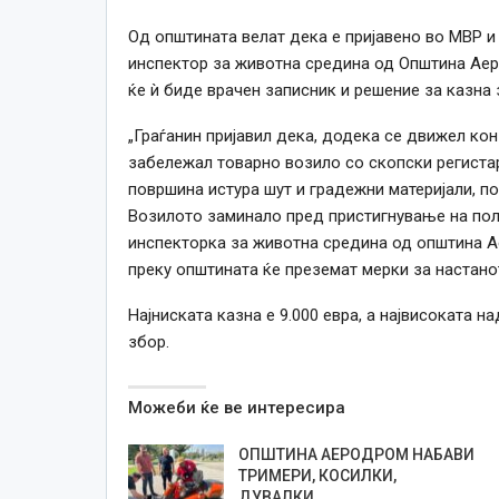
Од општината велат дека е пријавено во МВР и
инспектор за животна средина од Општина Аер
ќе ѝ биде врачен записник и решение за казна
„Граѓанин пријавил дека, додека се движел кон
забележал товарно возило со скопски регистарс
површина истура шут и градежни материјали, п
Возилото заминало пред пристигнување на пол
инспекторка за животна средина од општина А
преку општината ќе преземат мерки за настано
Најниската казна е 9.000 евра, а највисоката н
збор.
Можеби ќе ве интересира
ОПШТИНА АЕРОДРОМ НАБАВИ
ТРИМЕРИ, КОСИЛКИ,
ДУВАЛКИ……