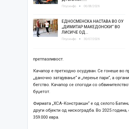
Плусинфо
06/08/2026
ЕДНОСМЕНСКА НАСТАВА ВО ОУ
„ДИМИТАР МАКЕДОНСКИ“ ВО
ЛИСИЧЕ ОД…
Плусинфо
30/07/2026
претпазливост.
Качапор е претходно осудуван. Се гонеше во п
„даночно затајување“ и „перење пари“, а орга
бегство. Качапор се спогоди со обвинителство
буџетот.
Фирмата „ХСА-Констракшн“ е од селото Батинци
други објекти од нискоградба. Во 2025 година
359.000 евра.