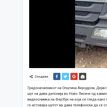
Сподели
Градоначалникот на Општина Аеродром, Дејан 
шут на дива депонија во Ново Лисиче од камио
видеоснимка на Фејсбук на која се гледа како 
го истовара шутот му дава телефонски да се с