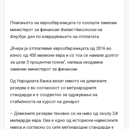
Плаќањето на еврообврзницата го соопшти заменик
министерот за финансии Филип Николоски на
Фејсбук ден по извршувањето на отплатата.
„Вчера ја отплативме еврообврзницата од 2016 во
износ од 450 милиони евра и со тоа
се
намали долгот
за цели 3 процентни поени“, напиша неодамна
заменик министерот за финансии.
Од Народната банка велат нивото на девизните
резерви е во согласност co меѓународните
стандарди и е соодветно за одржување на
стабилноста на курсот на денарот.
– Девизните резерви тековно се на ниво од околу 3,8
милијарди евра. Ова е едно од историски највисоките
нивоа и согласно со сите меѓународни стандарди е