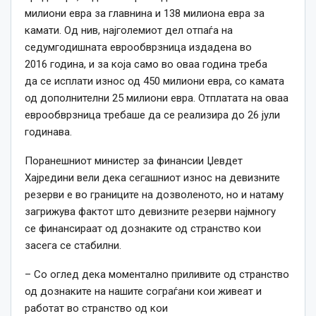
милиони евра за главнина и 138 милиона евра за
камати. Од нив, најголемиот дел отпаѓа на
седумгодишната еврообврзница издадена во
2016
година
, и за која само во оваа
година
треба
да
се
исплати износ од 450 милиони евра, со камата
од дополнителни 25 милиони евра. Отплатата на оваа
еврообврзница требаше да
се
реализира до 26 јули
годинава.
Поранешниот министер за финансии Џевдет
Хајредини вели дека сегашниот износ на девизните
резерви е во границите на дозволеното, но и натаму
загрижува фактот што девизните резерви најмногу
се
финансираат од дознаките од странство кои
засега
се
стабилни.
– Со оглед дека моментално приливите од странство
од дознаките на нашите сограѓани кои живеат и
работат во странство од кои