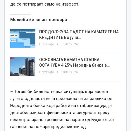
да
се
потпираат само на извозот.
Можеби ќе ве интересира
ПРОДОЛЖУВА ПАДОТ НА КАМАТИТЕ НА
КРЕДИТИТЕ Во јуни…
Плусинфо
31/07/2026
ОСНОВНАТА КАМАТНА СТАПКА
ОСТАНУВА 4,25% Народна банка e…
Плусинфо
28/07/2026
– Тогаш би биле во тешка ситуација, која засега
луѓето од власта не ја признаваат и за разлика од
Народната банка која работи на стабилизација, ја
дестабилизираат финансиската сигурност преку
неконтролирано трошење на парите од Буџетот за
гаснење на пожари предизвикани од