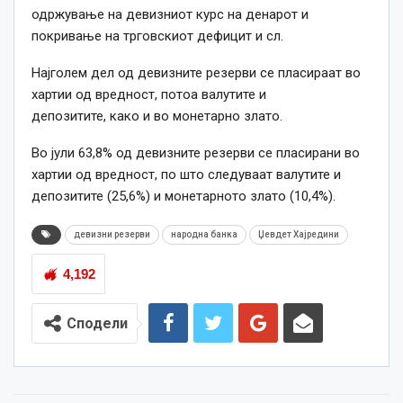
одржување на девизниот курс на денарот и
покривање на трговскиот дефицит
и сл.
Најголем
дел од девизните резерви
се
пласираат во
хартии од вредност, потоа валутите и
депозитите,
како
и во монетарно злато.
Во јули 63,8% од девизните резерви
се
пласирани во
хартии од вредност, по што следуваат валутите и
депозитите (25,6%) и монетарното злато (10,4%).
девизни резерви
народна банка
Џевдет Хајредини
4,192
Сподели