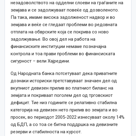
незадоволството на одделни слоеви на граѓаните на
земјава и
се
задолжуваат повеќе од дозволеното.
Па така, имаме висока задолженост надвор и во
земјава и веќе
се
гледаат проблеми во редовната
отплата на обврските која
се
покрива со ново
задолжување. Во овој дел на работа на
финансиските институции немаме позначајна
контрола и тоа прави проблеми во финансиската
сигурност – вели Хајредини.
Од Народната банка потсетуваат дека приватните
дознаки историски претставуваат значаен дел од
вкупниот девизен прилив во платниот биланс на
земјата и покриваат поголем дел од трговскиот
дефицит. Тие низ годините се релативно стабилна
категорија на девизен нето прилив во земјата и во
просек, во периодот 2005-2022 изнесуваат околу 14%
од БДП, а со тоа се битна поддршка на девизните
резерви и стабилноста на курсот.