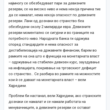
најмногу
се
обезбедуваат пари за девизните
резерви,
се
на високо ниво и нема некоја причина тие
да
се
намалат, нема некоја опасност по девизните
резерви. Лани од дознаки во странство беа
обезбедени околу 2 милијарди евра. Девизните
резерви моментално
се
сигурни и во границите на
потребното ниво. Народната банка ги одржува
според стандардите и нема опасност за
дестабилизација на државните финансии, барем во
рамките на она што е функција на монетарната власт
– одржување на стабилен девизен курс, зауздување
на инфлацијата, покривање на трговскиот дефицит
со странство… С
е
разбира во рамките на можностите
кои ѝ
се
даваат на монетарната власт – вели
Хајредини.
Проблем би настанал, вели Хајредини, ако странските
дознаки
се
намалат и
се
намали работата на
менувачниците, а девизните резерви
се
остават