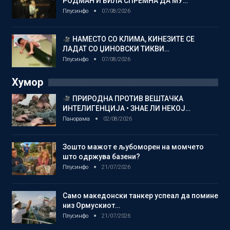
РОДМАН И БИЛА СПРЕМНА ДА МУ…
Плусинфо
07/08/2026
НАМЕСТО СО КЛИМА, КИНЕЗИТЕ СЕ
ЛАДАТ СО ЏИНОВСКИ ТИКВИ…
Плусинфо
07/08/2026
Хумор
ПРИРОДНА ПРОТИВ ВЕШТАЧКА
ИНТЕЛИГЕНЦИЈА • ЗНАЕ ЛИ НЕКОЈ…
Панорама
02/08/2026
Зошто мажот е љубоморен на момчето
што одржува базени?
Плусинфо
21/07/2026
Само македонски танкер успеал да помине
низ Ормускиот…
Плусинфо
21/07/2026