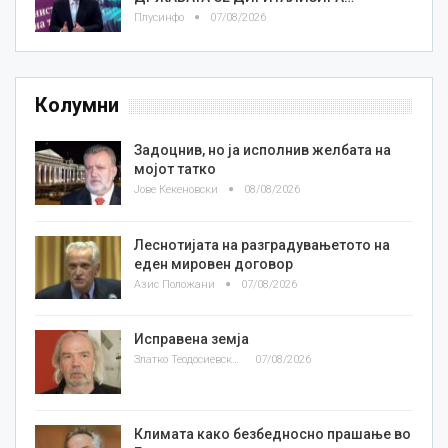
Плусинфо
07/08/2026
Колумни
Задоцнив, но ја исполнив желбата на
мојот татко
Јове Кекеновски
08/08/2026
Леснотијата на разградувањетото на
еден мировен договор
Азис Положани
07/08/2026
Исправена земја
Златко Теодосиевски
07/08/2026
Климата како безбедносно прашање во