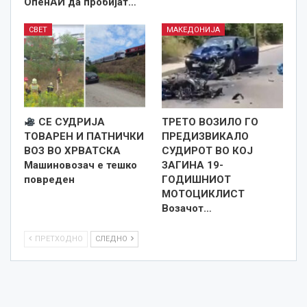
ОпенАИ да пробијат…
СВЕТ
МАКЕДОНИЈА
СЕ СУДРИЈА
ТРЕТО ВОЗИЛО ГО
ТОВАРЕН И ПАТНИЧКИ
ПРЕДИЗВИКАЛО
ВОЗ ВО ХРВАТСКА
СУДИРОТ ВО КОЈ
Машиновозач е тешко
ЗАГИНА 19-
повреден
ГОДИШНИОТ
МОТОЦИКЛИСТ
Возачот…
ПРЕТХОДНО
СЛЕДНО