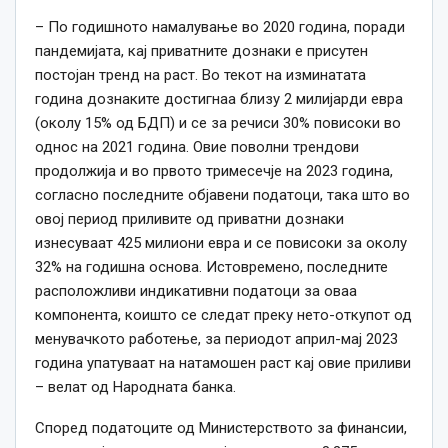
– По годишното намалување во 2020 година, поради
пандемијата, кај приватните дознаки е присутен
постојан тренд на раст. Во текот на изминатата
година дознаките достигнаа близу 2 милијарди евра
(околу 15% од БДП) и се за речиси 30% повисоки во
однос на 2021 година. Овие поволни трендови
продолжија и во првото тримесечје на 2023 година,
согласно последните објавени податоци, така што во
овој период приливите од приватни дознаки
изнесуваат 425 милиони евра и се повисоки за околу
32% на годишна основа. Истовремено, последните
расположливи индикативни податоци за оваа
компонента, коишто се следат преку нето-откупот од
менувачкото работење, за периодот април-мај 2023
година упатуваат на натамошен раст кај овие приливи
– велат од Народната банка.
Според податоците од Министерството за финансии,