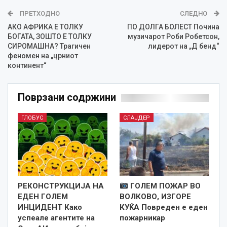
ПРЕТХОДНО
СЛЕДНО
АКО АФРИКА Е ТОЛКУ
ПО ДОЛГА БОЛЕСТ Почина
БОГАТА, ЗОШТО Е ТОЛКУ
музичарот Роби Робетсон,
СИРОМАШНА? Трагичен
лидерот на „Д бенд“
феномен на „црниот
континент“
Поврзани содржини
ГЛОБУС
СЛАЈДЕР
РЕКОНСТРУКЦИЈА НА
ГОЛЕМ ПОЖАР ВО
ЕДЕН ГОЛЕМ
ВОЛКОВО, ИЗГОРЕ
ИНЦИДЕНТ Како
КУЌА Повреден е еден
успеале агентите на
пожарникар