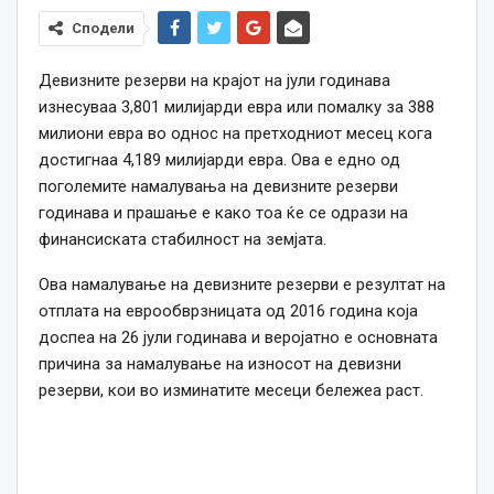
Сподели
Девизните резерви на крајот на јули годинава
изнесуваа 3,801 милијарди евра или помалку за 388
милиони евра во однос на претходниот месец кога
достигнаа 4,189 милијарди евра. Ова е едно од
поголемите намалувања на девизните резерви
годинава и прашање е
како
тоа ќе
се
одрази на
финансиската стабилност на земјата.
Ова намалување на девизните резерви е резултат на
отплата на еврообврзницата од 2016
година
која
доспеа на 26 јули годинава и веројатно е основната
причина за намалување на износот на девизни
резерви, кои во изминатите
месеци
бележеа раст.