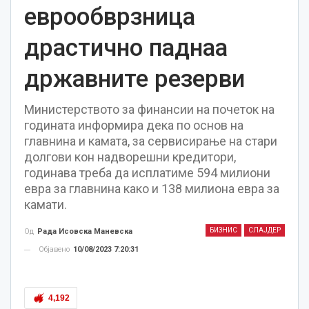
еврообврзница
драстично паднаа
државните резерви
Министерството за финансии на почеток на
годината информира дека по основ на
главнина и камата, за сервисирање на стари
долгови кон надворешни кредитори,
годинава треба да исплатиме 594 милиони
евра за главнина како и 138 милиона евра за
камати.
БИЗНИС
СЛАЈДЕР
Од
Рада Исовска Маневска
Објавено
10/08/2023 7:20:31
4,192