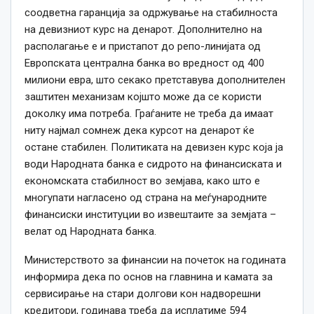
соодветна гаранција за одржување на стабилноста
на девизниот курс на денарот. Дополнително на
располагање е и пристапот до репо-линијата од
Европската централна банка во вредност од 400
милиони евра, што секако претставува дополнителен
заштитен механизам којшто може да се користи
доколку има потреба. Граѓаните не треба да имаат
ниту најмал сомнеж дека курсот на денарот ќе
остане стабилен. Политиката на девизен курс која ја
води Народната банка е сидрото на финансиската и
економската стабилност во земјава, како што е
многупати нагласено од страна на меѓународните
финансиски институции во извештаите за земјата –
велат од Народната банка.
Министерството за финансии на почеток на годината
информира дека по основ на главнина и камата за
сервисирање на стари долгови кон надворешни
кредитори, годинава треба да исплатиме 594