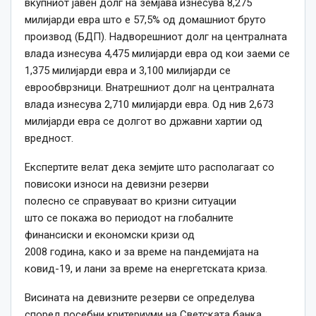
вкупниот јавен долг на земјава изнесува 8,275
милијарди евра што е 57,5% од домашниот бруто
производ (БДП). Надворешниот долг на централната
влада изнесува 4,475 милијарди евра од кои заеми
се
1,375 милијарди евра и 3,100 милијарди
се
еврообврзници. Внатрешниот долг на централната
влада изнесува 2,710 милијарди евра. Од нив 2,673
милијарди евра
се
долгот во државни хартии од
вредност.
Експертите велат дека земјите што располагаат со
повисоки износи на девизни резерви
полесно
се
справуваат во кризни ситуации
што
се
покажа во периодот на глобалните
финансиски и економски кризи од
2008
година
,
како
и за време на пандемијата на
ковид-19, и лани за време на енергетската криза.
Висината на девизните резерви
се
определува
според посебни критериуми на Светската банка.