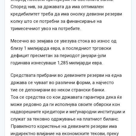
Според нив, за државата да има оптимален
кредибилитет треба да има онолку девизни резерви
колку што
се
потребни за финансирање на
тримесечниот увоз на потребите.
Месечно во земјава
се
увезува стока во износ од
близу 1 милијарда евра, а последниот трговски
дефицит пресметан за периодот јануари-јули
годинава изнесуваше 1,285 милијарди евра.
Средствата прибрани во девизните резерви на една
држава
се
чуваат во различни форми, а најчесто
тие
се
депонирани во некои странски банки.
Тоа
се
средства со кои државата гарантира дека ќе
може редовно да ги исполнува своите обврски кон
надворешните кредитори и меѓународни институции и
служат за тековно одржување на платниот биланс.
Правилното користење на девизните резерви има
индиректно влијание на економските текови, преку