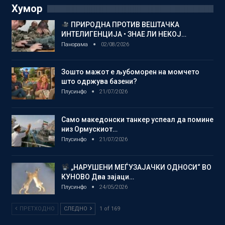
Хумор
ПРИРОДНА ПРОТИВ ВЕШТАЧКА
ИНТЕЛИГЕНЦИЈА • ЗНАЕ ЛИ НЕКОЈ…
Панорама
02/08/2026
Зошто мажот е љубоморен на момчето
што одржува базени?
Плусинфо
21/07/2026
Само македонски танкер успеал да помине
низ Ормускиот…
Плусинфо
21/07/2026
„НАРУШЕНИ МЕЃУЗАЈАЧКИ ОДНОСИ“ ВО
КУНОВО Два зајаци…
Плусинфо
24/05/2026
ПРЕТХОДНО
СЛЕДНО
1 of 169