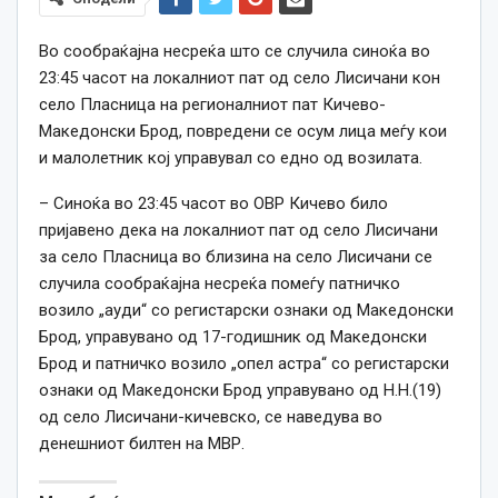
Во сообраќајна несреќа што се случила синоќа
во
23:45 часот на локалниот пат од село Лисичани кон
село Пласница на регионалниот пат Кичево-
Македонски Брод, повредени се осум лица меѓу кои
и малолетник кој управувал со едно од возилата.
– Синоќа во 23:45 часот во ОВР Кичево било
пријавено дека на локалниот пат од село Лисичани
за село Пласница во близина на село Лисичани се
случила сообраќајна несреќа помеѓу патничко
возило „ауди“ со регистарски ознаки од Македонски
Брод, управувано од 17-годишник од Македонски
Брод и патничко возило „опел астра“ со регистарски
ознаки од Македонски Брод управувано од Н.Н.(19)
од село Лисичани-кичевско, се наведува во
денешниот билтен на МВР.