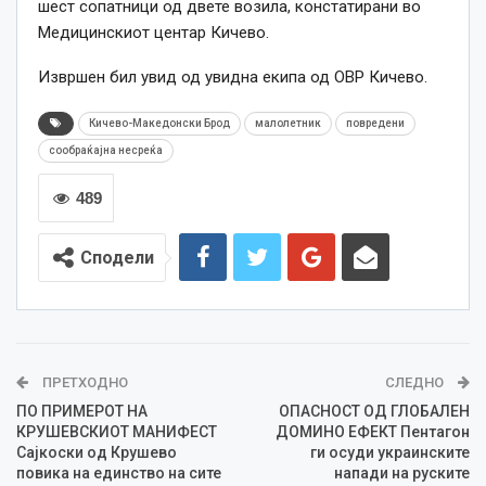
шест сопатници од двете возила, констатирани во
Медицинскиот центар Кичево.
Извршен бил увид од увидна екипа од ОВР Кичево.
Кичево-Македонски Брод
малолетник
повредени
сообраќајна несреќа
489
Сподели
ПРЕТХОДНО
СЛЕДНО
ПО ПРИМЕРОТ НА
ОПАСНОСТ ОД ГЛОБАЛЕН
КРУШЕВСКИОТ МАНИФЕСТ
ДОМИНО ЕФЕКТ Пентагон
Сајкоски од Крушево
ги осуди украинските
повика на единство на сите
напади на руските