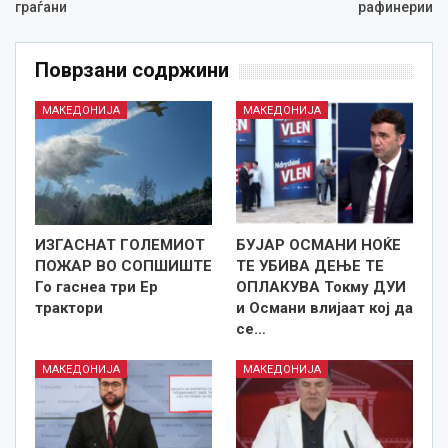
граѓани
рафинерии
Поврзани содржини
МАКЕДОНИЈА
МАКЕДОНИЈА
ИЗГАСНАТ ГОЛЕМИОТ
БУЈАР ОСМАНИ НОЌЕ
ПОЖАР ВО СОПШИШТЕ
ТЕ УБИВА ДЕЊЕ ТЕ
Го гаснеа три Ер
ОПЛАКУВА Токму ДУИ
трактори
и Османи влијаат кој да
се…
МАКЕДОНИЈА
МАКЕДОНИЈА