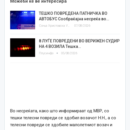
Можеби ќе ве интересира
ТЕШКО ПОВРЕДЕНА ПАТНИЧКА ВО
АВТОБУС Сообраќајна несреќа во…
Соња Христовска Угриновска
07/08/2026
8 ЛУЃЕ ПОВРЕДЕНИ ВО ВЕРИЖЕН СУДИР
НА 4 ВОЗИЛА Тешка…
Плусинфо
05/08/2026
Во несреќата, како што информираат од МВР, со
тешки телесни повреди се здобил возачот Н.Н., а со
телесни повреди се здобиле малолетниот возач и