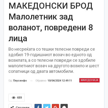
МАКЕДОНСКИ БРОД
Малолетник зад
воланот, повредени 8
лица
Во несреќата со тешки телесни повреди се
здобил 19-годишниот возач во едното од
возилата, а со телесни повреди се здобиле
малолетниот возач на другото возило и шест
сопатници од двата автомобили.
МАКЕДОНИЈА
Објавено
10/04/2024 12:49:11
Од
Плусинфо
489
Сподели