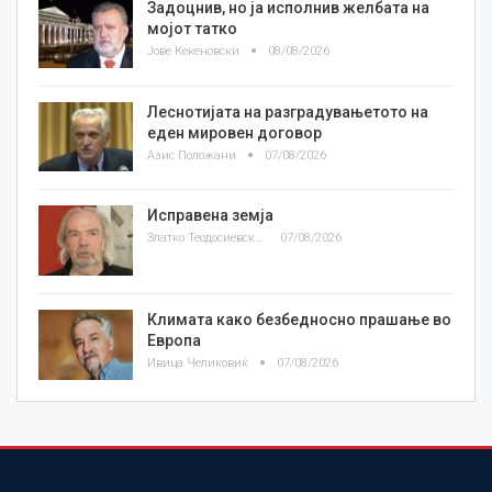
Задоцнив, но ја исполнив желбата на
мојот татко
Јове Кекеновски
08/08/2026
Леснотијата на разградувањетото на
еден мировен договор
Азис Положани
07/08/2026
Исправена земја
Златко Теодосиевски
07/08/2026
Климата како безбедносно прашање во
Европа
Ивица Челиковиќ
07/08/2026