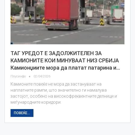
ТАГ УРЕДОТ Е ЗАДОЛЖИТЕЛЕН ЗА
КАМИОНИТЕ КОИ МИНУВААТ НИЗ СРБИЈА
Камионџиите мора да платат патарина и…
Плусинфо
02/04/2026
Камионите повеќе не мора да застануваат на
наплатните рампи, што значително ги намалува
застојот, особено на високофреквентните делници и
меѓународните коридори.
ПОВЕЌЕ...