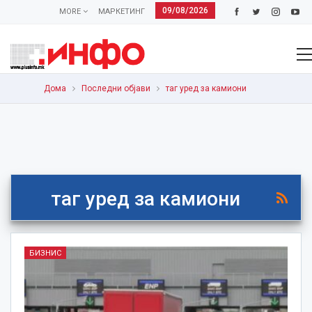
09/08/2026
MORE
МАРКЕТИНГ
Дома
Последни објави
таг уред за камиони
таг уред за камиони
БИЗНИС