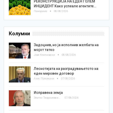
РЕКОНСТРУКЦИЈА НА ЕДЕН ГОЛЕМ
ИНЦИДЕНТ Како успеале агентите…
Панорама
08/08/2026
Колумни
Задоцнив, но ја исполнив желбата на
мојот татко
Јове Кекеновски
08/08/2026
Леснотијата на разградувањетото на
еден мировен договор
Азис Положани
07/08/2026
Исправена земја
Златко Теодосиевски
07/08/2026