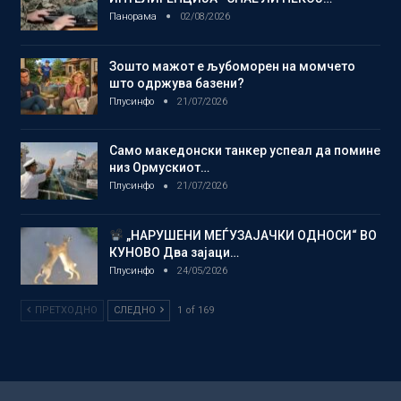
Панорама
02/08/2026
Зошто мажот е љубоморен на момчето
што одржува базени?
Плусинфо
21/07/2026
Само македонски танкер успеал да помине
низ Ормускиот…
Плусинфо
21/07/2026
„НАРУШЕНИ МЕЃУЗАЈАЧКИ ОДНОСИ“ ВО
КУНОВО Два зајаци…
Плусинфо
24/05/2026
ПРЕТХОДНО
СЛЕДНО
1 of 169