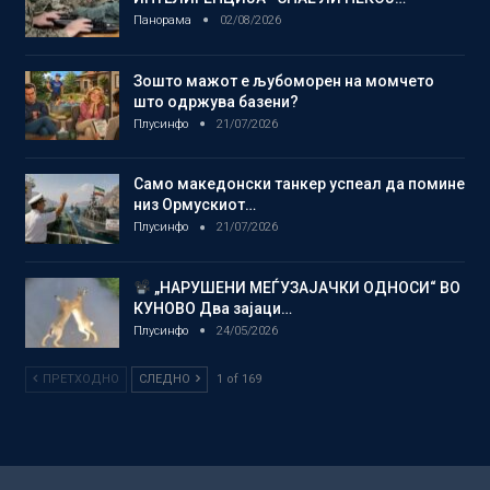
Панорама
02/08/2026
Зошто мажот е љубоморен на момчето
што одржува базени?
Плусинфо
21/07/2026
Само македонски танкер успеал да помине
низ Ормускиот…
Плусинфо
21/07/2026
„НАРУШЕНИ МЕЃУЗАЈАЧКИ ОДНОСИ“ ВО
КУНОВО Два зајаци…
Плусинфо
24/05/2026
ПРЕТХОДНО
СЛЕДНО
1 of 169