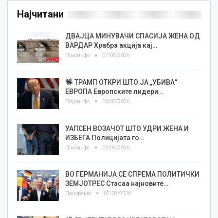
Најчитани
ДВАЈЦА МИНУВАЧИ СПАСИЈА ЖЕНА ОД
ВАРДАР Храбра акција кај…
Плусинфо
07/08/2026
ТРАМП ОТКРИ ШТО ЈА „УБИВА“
ЕВРОПА Европските лидери…
Плусинфо
06/08/2026
УАПСЕН ВОЗАЧОТ ШТО УДРИ ЖЕНА И
ИЗБЕГА Полицијата го…
Плусинфо
06/08/2026
ВО ГЕРМАНИЈА СЕ СПРЕМА ПОЛИТИЧКИ
ЗЕМЈОТРЕС Стасаа најновите…
Панорама
07/08/2026