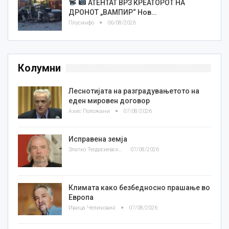
АТЕНТАТ ВРЗ КРЕАТОРОТ НА
ДРОНОТ „ВАМПИР“ Нов…
Плусинфо
06/08/2026
Колумни
Леснотијата на разградувањетото на
еден мировен договор
Азис Положани
07/08/2026
Исправена земја
Златко Теодосиевски
07/08/2026
Климата како безбедносно прашање во
Европа
Ивица Челиковиќ
07/08/2026