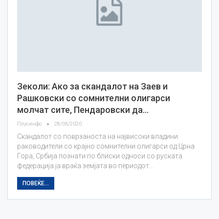
Зеколи: Ако за скандалот на Заев и
Рашковски со сомнителни олигарси
молчат сите, Пендаровски да…
Плусинфо
28/06/2020
Скандалот со поврзаноста на највисоки владини
раководители со крајно сомнителни олигарси од Црна
Гора, Србија познати по блиски односи со руската
федерација ја враќа земјата во периодот…
ПОВЕЌЕ...