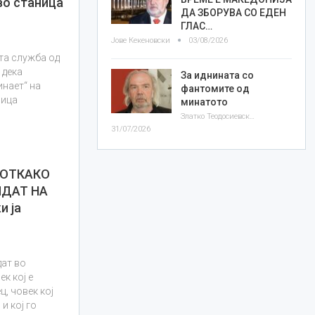
во станица
ДА ЗБОРУВА СО ЕДЕН
ГЛАС…
Јове Кекеновски
03/08/2026
та служба од
 дека
За иднината со
инает“ на
фантомите од
вица
минатото
Златко Теодосиевски
31/07/2026
 ОТКАКО
ИДАТ НА
 ја
ат во
к кој е
, човек кој
и кој го