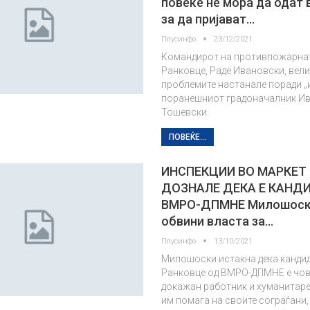
повеќе не мора да одат 
за да пријават…
Плусинфо
23/12/2021
Командирот на противпожарна
Ранковце, Раде Ивановски, вели
проблемите настанале поради „
поранешниот градоначалник И
Тошевски.
ПОВЕЌЕ...
ИНСПЕКЦИИ ВО МАРКЕТ
ДОЗНАЛЕ ДЕКА Е КАНД
ВМРО-ДПМНЕ Милошоски
обвини власта за…
Плусинфо
13/10/2021
Милошоски истакна дека кандид
Ранковце од ВМРО-ДПМНЕ е чове
докажан работник и хуманитарец
им помага на своите сограѓани, 