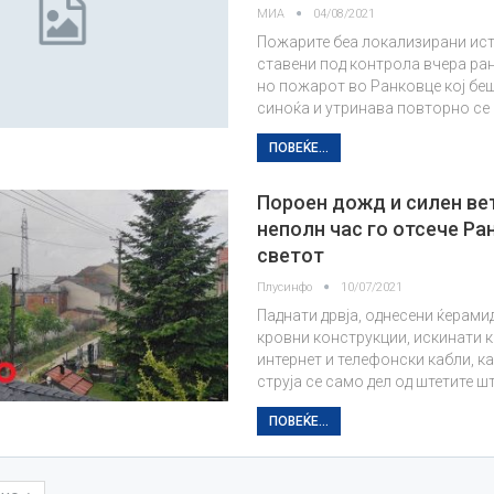
МИА
04/08/2021
Пожарите беа локализирани ист
ставени под контрола вчера ран
но пожарот во Ранковце кој бе
синоќа и утринава повторно се
ПОВЕЌЕ...
Пороен дожд и силен ве
неполн час го отсече Ра
светот
Плусинфо
10/07/2021
Паднати дрвја, однесени ќерамид
кровни конструкции, искинати к
интернет и телефонски кабли, ка
струја се само дел од штетите ш
ПОВЕЌЕ...