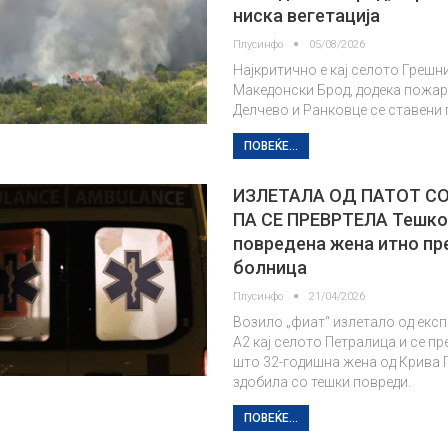
ниска вегетација
Плусинфо
05/08/2026
Најкритично е кај селото Грешн
Македонски Брод, додека пожар
Делчево и Ранковце се ставени 
ПОВЕЌЕ...
ИЗЛЕТАЛА ОД ПАТОТ СО
ПА СЕ ПРЕВРТЕЛА Тешк
повредена жена итно пр
болница
Плусинфо
21/04/2026
Возило „фиат“ излетало од екс
А2 кај селото Петралица и се пр
што 32-годишна жена од Крива 
здобила со тешки повреди.
ПОВЕЌЕ...