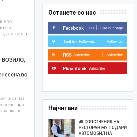
Останете со нас
ица во
Facebook
Likes
Like our page
ите во
под контрола.
Twitter
Followers
Follow Us
RSS
Subscribe
Subscribe
 ВОЗИЛО,
о
Plusinfomk
Subscribe
енесена во
Subscribe
пресниот пат
евртело, при
Најчитани
Паланка се
СОПСТВЕНИК НА
РЕСТОРАН МУ ПОДАРИ
АВТОМОБИЛ НА