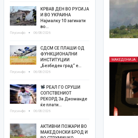
КРВАВ ДЕН ВО РУСИЈА
И ВО УКРАИНА
Најмалку 10 загинати
во…
Плусинфо
06/08/2026
СДСМ СЕ ПЛАШИ ОД
ФУНКЦИОНАЛНИ
ИНСТИТУЦИИ
МАКЕДОНИЈА
„Безбеден град“ е…
Плусинфо
06/08/2026
РЕАЛ ГО СРУШИ
СОПСТВЕНИОТ
РЕКОРД За Диоманде
ќе плати…
Плусинфо
06/08/2026
АКТИВНИ ПОЖАРИ ВО
МАКЕДОНСКИ БРОД И
ВО СТРУМИЧКО