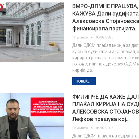
ВМРО-ДПМНЕ ПРАШУВА,
КАЖУВА Дали судијката
Алексовска Стојановска
финансирала партијата…
Плусинфо
05/02/2025
Дали СДСМ плаќал кирија за дел
куќа на судијката и ако плаќал, 
киријата ја плаќал на сметка или
готово, или пак, доколку СДСМ 
кирија, да…
ПОВЕЌЕ...
ФИЛИПЧЕ ДА КАЖЕ ДАЛ
ПЛАЌАЛ КИРИЈА НА СУД
АЛЕКСОВСКА СТОЈАНО
Лефков прашува кој…
Плусинфо
04/02/2025
Дали СДСМ плаќал на судијката 