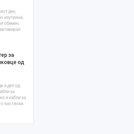
иот ден,
о изутрина,
ше обемен,
 активирал.
тер за
нковце од
и и дел од
абли за
ко и кабли за
то настанаа.