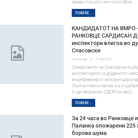
прави тоа што не е способна…
ПОВЕЌЕ...
КАНДИДАТОТ НА ВМРО-
РАНКОВЦЕ САРДИСАН Ду
инспектори влегоа во д
Спасовски
Плусинфо
31/08/2021
Семејството на Спасовски е убе
инспекторите се дојдени по нало
вицепремиерот за корупција и 
Љупчо Николовски, кој е од Кр
е одговорен во СДСМ за овој…
ПОВЕЌЕ...
За 24 часа во Ранковце 
Паланка опожарени 225 
борова шума