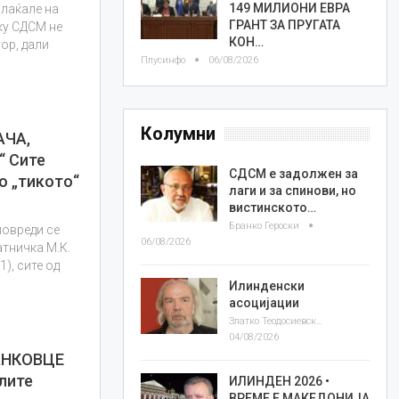
149 МИЛИОНИ ЕВРА
плаќале на
ГРАНТ ЗА ПРУГАТА
ку СДСМ не
КОН…
ор, дали
Плусинфо
06/08/2026
Колумни
АЧА,
 Сите
СДСМ е задолжен за
о „тикото“
лаги и за спинови, но
вистинското…
Бранко Героски
повреди се
06/08/2026
атничка М.К.
1), сите од
Илинденски
асоцијации
Златко Теодосиевски
04/08/2026
АНКОВЦЕ
лите
ИЛИНДЕН 2026 •
ВРЕМЕ Е МАКЕДОНИЈА