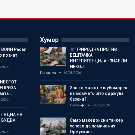
Хумор
 ВОИН Расел
ПРИРОДНА ПРОТИВ
о познат
ВЕШТАЧКА
ИНТЕЛИГЕНЦИЈА • ЗНАЕ ЛИ
НЕКОЈ…
/2026
Панорама
02/08/2026
ЖИВОТОТ
РЕПРИЗА
Зошто мажот е љубоморен
овата…
на момчето што одржува
базени?
/2026
Плусинфо
21/07/2026
 ПАДНА НА
 БУДВА
Само македонски танкер
…
успеал да помине низ
Ормускиот…
/2026