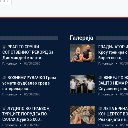
ДНО
Галерија
РЕАЛ ГО СРУШИ
ГЛАДИЈАТОР И
СОПСТВЕНИОТ РЕКОРД За
Кроу тренира с
Диоманде ќе плати…
борач со кој…
Плусинфо
06/08/2026
Плусинфо
06/08
ВОЗНЕМИРУВАЧКО Гром
ЖИВЕЈ ГО 
усмрти фудбалер среде
ЗАШТО НЕМА 
натпревар во…
Слушнете ја н
Плусинфо
06/08/2026
Плусинфо
06/08
ЛУДИЛО ВО ТРАБЗОН,
ЛЕПА БРЕНА
ТУРЦИТЕ ПОЛУДЕА ПО
КОНЦЕРТОТ ВО
САЛАХ Дури 25.000…
Реакцијата на
Плусинфо
05/08/2026
Плусинфо
06/08