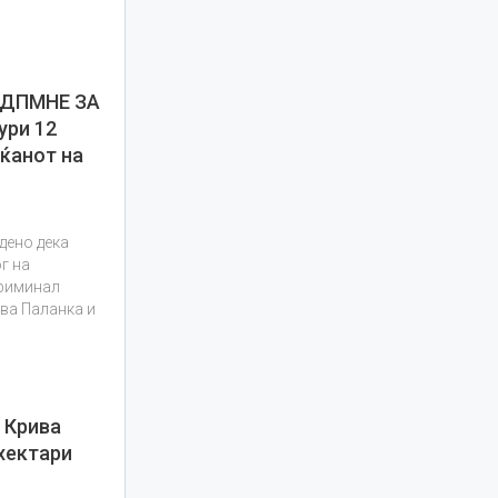
ДПМНЕ ЗА
ри 12
уќанот на
дено дека
г на
криминал
ива Паланка и
и Крива
хектари