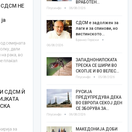
ВРАБОТЕН…
 СДСМ НЕ
Плусинфо
06/08/2026
 ја
СДСМ е задолжен за
лаги и за спинови, но
вистинското…
Бранко Героски
 од семејната
06/08/2026
колку, дали
 на рака, во
ЗАПАДНОНИЛСКАТА
не плаќал
ТРЕСКА СЕ ШИРИ ВО
СКОПЈЕ И ВО ВЕЛЕС…
Плусинфо
05/08/2026
И СДСМ Ѝ
РУСИЈА
ПРЕДУПРЕДУВА ДЕКА
ИЈКАТА
ВО ЕВРОПА СЕКОЈ ДЕН
ВСКА
СЕ ЗБОРУВА ЗА…
Плусинфо
06/08/2026
МАКЕДОНИЈА ДОБИ
кирија за