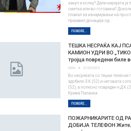
закуп и колку? Дали киријата ја 
сметка или во готовина? Докол
плаќал за изнајмување на прост
пријавил донација од…
ПОВЕЌЕ...
ТЕШКА НЕСРАЌА КАЈ ПС
КАМИОН УДРИ ВО „ТИКО“
тројца повредени биле в
МИА
31/05/2023
Во несреќата со тешки телесни 
здобиле З.К.(52) и неговата соп
(52), а полесно повреден е Д.К.(2
Крива Паланка.
ПОВЕЌЕ...
ПОЖАРНИКАРИТЕ ОД Р
ДОБИЈА ТЕЛЕФОН Жите