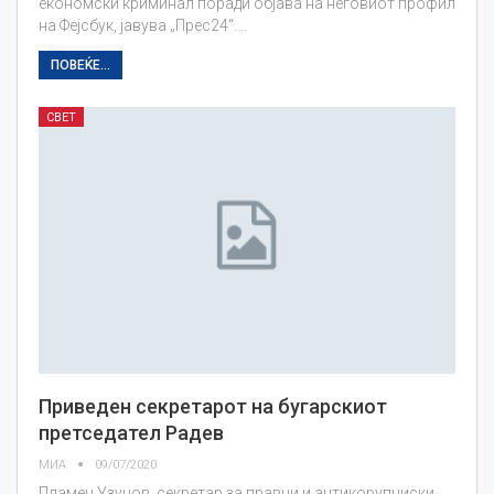
економски криминал поради објава на неговиот профил
на Фејсбук, јавува „Прес24“.…
ПОВЕЌЕ...
СВЕТ
Приведен секретарот на бугарскиот
претседател Радев
МИА
09/07/2020
Пламен Узунов, секретар за правни и антикорупциски