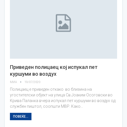
Приведен полицаец кој испукал пет
куршуми во воздух
МИА
19/07/2020
Полицаец е приведен откако во близина на
угостителски објект на улица Св.Јоаким Осоговски во
Крива Паланка вчера испукал пет куршуми во воздух од
службен пиштол, соопшти МВР. Како…
ПОВЕЌЕ...