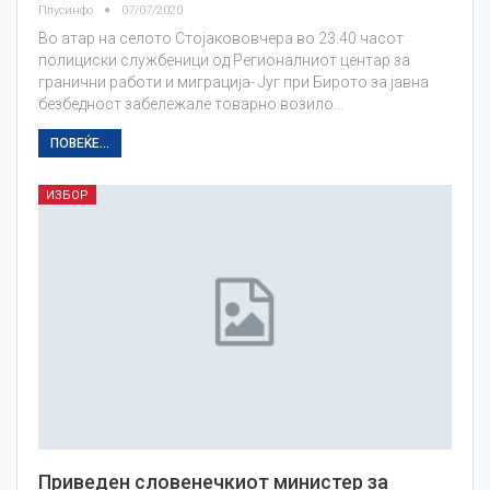
Плусинфо
07/07/2020
Во атар на селото Стојакововчера во 23.40 часот
полициски службеници од Регионалниот центар за
гранични работи и миграција- Југ при Бирото за јавна
безбедност забележале товарно возило…
ПОВЕЌЕ...
ИЗБОР
Приведен словенечкиот министер за