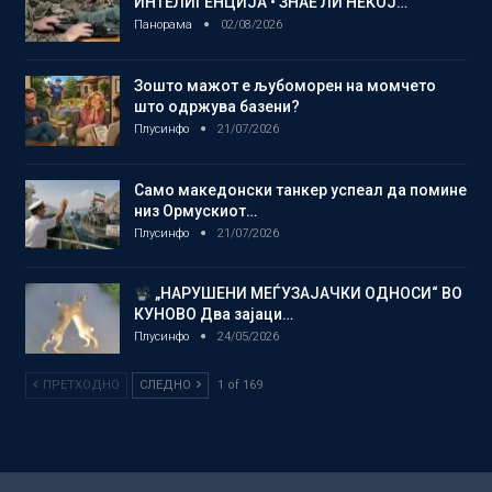
ИНТЕЛИГЕНЦИЈА • ЗНАЕ ЛИ НЕКОЈ…
Панорама
02/08/2026
Зошто мажот е љубоморен на момчето
што одржува базени?
Плусинфо
21/07/2026
Само македонски танкер успеал да помине
низ Ормускиот…
Плусинфо
21/07/2026
„НАРУШЕНИ МЕЃУЗАЈАЧКИ ОДНОСИ“ ВО
КУНОВО Два зајаци…
Плусинфо
24/05/2026
ПРЕТХОДНО
СЛЕДНО
1 of 169