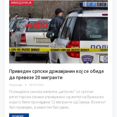
МАКЕДОНИЈА
Приведен српски државјанин кој се обиде
да превезе 20 мигранти
Плусинфо
18/07/2020
Полицијата синоќа запрела „цитроен“ со српски
регистарски ознаки управувано од жител на Врање во
којшто биле пронајдени 12 мигранти од Сирија. Возачот
бил приведен, а известен бил јавен…
ПОВЕЌЕ...