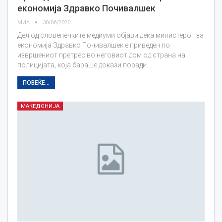
економија Здравко Почивалшек
МИА
30/06/2020
Дел од словенечките медиуми објави дека министерот за
економија Здравко Почивалшек е приведен по
извршениот претрес во неговиот дом од страна на
полицијата, која бараше докази поради…
ПОВЕЌЕ...
МАКЕДОНИЈА