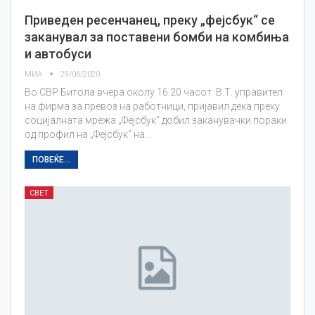
Приведен ресенчанец, преку „фејсбук“ се
заканувал за поставени бомби на комбиња
и автобуси
МИА
29/06/2020
Во СВР Битола вчера околу 16.20 часот В.Т. управител
на фирма за превоз на работници, пријавил дека преку
социјалната мрежа „Фејсбук“ добил заканувачки пораки
од профил на „Фејсбук“ на…
ПОВЕЌЕ...
СВЕТ