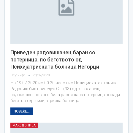
Приведен радовишанец баран со
потерница, по бегството од
Психијатриската болница Негорци
Плусинфо
20/07/2020
На 19.07.2020 во 00.20 часот во Полициската станица
Радовиш бил приведен С.П.(33) од с. Подареш,
радовишко, по кого била распишана потерница поради
бегство од Психијатриска болница…
ПОВЕЌЕ...
МАКЕДОНИЈА