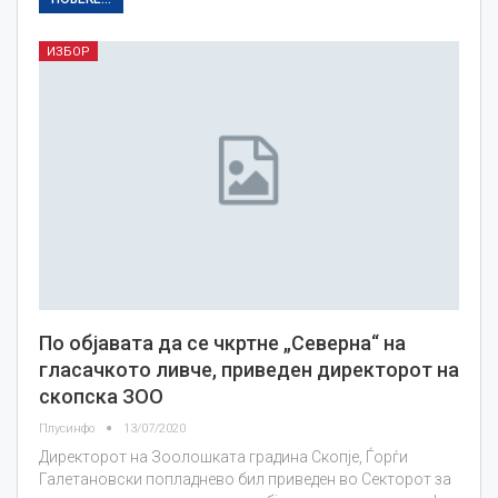
ИЗБОР
По објавата да се чкртне „Северна“ на
гласачкото ливче, приведен директорот на
скопска ЗOO
Плусинфо
13/07/2020
Директорот на Зоолошката градина Скопје, Ѓорѓи
Галетановски попладнево бил приведен во Секторот за