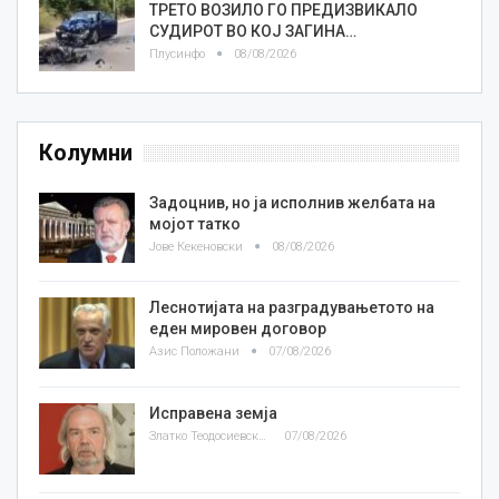
ТРЕТО ВОЗИЛО ГО ПРЕДИЗВИКАЛО
СУДИРОТ ВО КОЈ ЗАГИНА…
Плусинфо
08/08/2026
Колумни
Задоцнив, но ја исполнив желбата на
мојот татко
Јове Кекеновски
08/08/2026
Леснотијата на разградувањетото на
еден мировен договор
Азис Положани
07/08/2026
Исправена земја
Златко Теодосиевски
07/08/2026