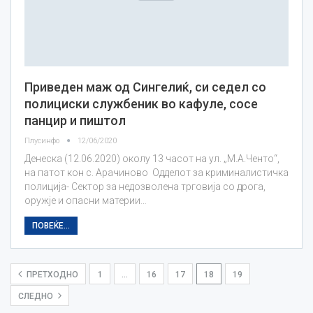
Приведен маж од Сингелиќ, си седел со
полициски службеник во кафуле, сосе
панцир и пиштол
Плусинфо
12/06/2020
Денеска (12.06.2020) околу 13 часот на ул. „М.А.Ченто“,
на патот кон с. Арачиново Одделот за криминалистичка
полиција- Сектор за недозволена трговија со дрога,
оружје и опасни материи…
ПОВЕЌЕ...
ПРЕТХОДНО
1
…
16
17
18
19
СЛЕДНО