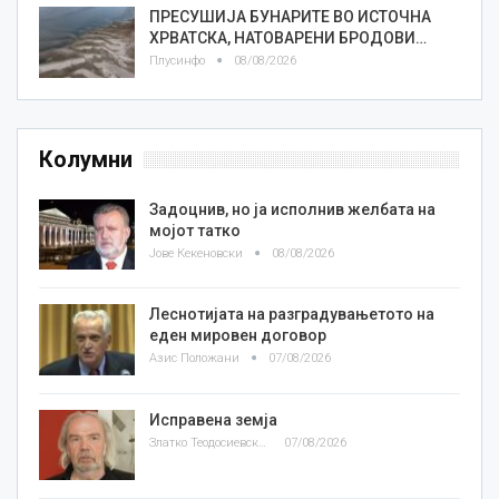
ПРЕСУШИЈА БУНАРИТЕ ВО ИСТОЧНА
ХРВАТСКА, НАТОВАРЕНИ БРОДОВИ…
Плусинфо
08/08/2026
Колумни
Задоцнив, но ја исполнив желбата на
мојот татко
Јове Кекеновски
08/08/2026
Леснотијата на разградувањетото на
еден мировен договор
Азис Положани
07/08/2026
Исправена земја
Златко Теодосиевски
07/08/2026