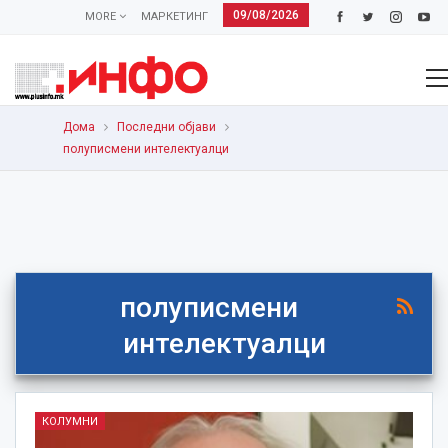
09/08/2026
MORE
МАРКЕТИНГ
Дома
Последни објави
полуписмени интелектуалци
полуписмени
интелектуалци
КОЛУМНИ