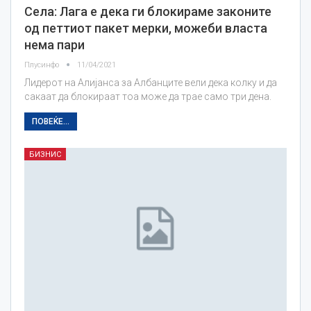
Села: Лага е дека ги блокираме законите
од петтиот пакет мерки, можеби власта
нема пари
Плусинфо
11/04/2021
Лидерот на Алијанса за Албанците вели дека колку и да
сакаат да блокираат тоа може да трае само три дена.
ПОВЕЌЕ...
БИЗНИС