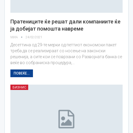
Пратениците ќе решат дали компаниите ќе
ја добијат помошта навреме
МИА
24/02/2021
Десеттина од 29-те мерки од петтиот економски пакет
треба да се реализираат со носење на законски
решенија, а сите кои се поврзани со Развојната банка се
веќе во собраниска процедура,…
ПОВЕЌЕ...
БИЗНИС