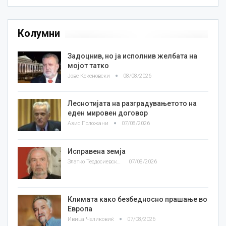
Колумни
Задоцнив, но ја исполнив желбата на
мојот татко
Јове Кекеновски
08/08/2026
Леснотијата на разградувањетото на
еден мировен договор
Азис Положани
07/08/2026
Исправена земја
Златко Теодосиевски
07/08/2026
Климата како безбедносно прашање во
Европа
Ивица Челиковиќ
07/08/2026