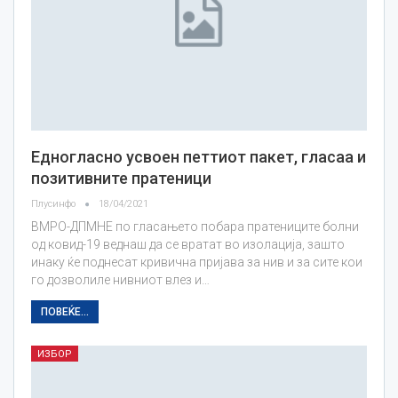
Едногласно усвоен петтиот пакет, гласаа и
позитивните пратеници
Плусинфо
18/04/2021
ВМРО-ДПМНЕ по гласањето побара пратениците болни
од ковид-19 веднаш да се вратат во изолација, зашто
инаку ќе поднесат кривична пријава за нив и за сите кои
го дозволиле нивниот влез и…
ПОВЕЌЕ...
ИЗБОР