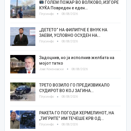
ГОЛЕМ ПОЖАР ВО ВОЛКОВО, ИЗГОРЕ
КУЌА Повреден е еден…
Плусинфо
08/08/2026
„ДЕТЕТО“ НА ФИЛИПЧЕ Е ВНУК НА
ЗАЕВИ, УСЛОВНО ОСУДЕН НА…
Плусинфо
08/08/2026
Задоцнив, но ја исполнив желбата на
мојот татко
Јове Кекеновски
08/08/2026
ТРЕТО ВОЗИЛО ГО ПРЕДИЗВИКАЛО
СУДИРОТ ВО КОЈ ЗАГИНА…
Плусинфо
08/08/2026
РАКЕТА ГО ПОГОДИ ХЕРМЕЛИНОТ, НА
„ТИГРИТЕ“ ИМ ТЕЧЕШЕ КРВ ОД…
Плусинфо
08/08/2026