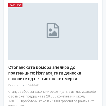
БИЗНИС
Стопанската комора апелира до
пратениците: Изгласајте ги денеска
законите од петтиот пакет мерки
Плусинфо
16/04/2021
Станува збор за законски решенија чие изгласување ќе
овозможи поддршка за 20.000 компании и околу
130.000 вработени, како и 25.000 граѓани од ранливите
категории.