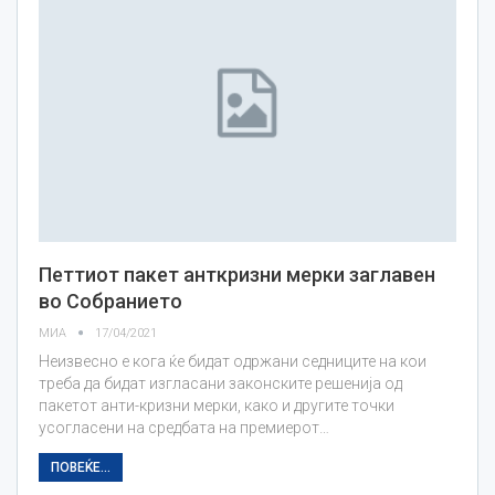
Петтиот пакет анткризни мерки заглавен
во Собранието
МИА
17/04/2021
Неизвесно е кога ќе бидат одржани седниците на кои
треба да бидат изгласани законските решенија од
пакетот анти-кризни мерки, како и другите точки
усогласени на средбата на премиерот…
ПОВЕЌЕ...