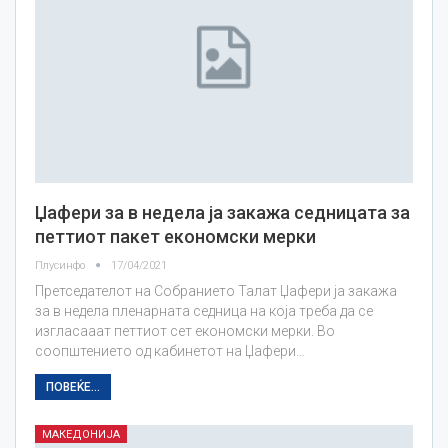
Џафери за в недела ја закажа седницата за
петтиот пакет економски мерки
Плусинфо
17/04/2021
Претседателот на Собранието Талат Џафери ја закажа
за в недела пленарната седница на која треба да се
изгласааат петтиот сет економски мерки. Во
соопштението од кабинетот на Џафери…
ПОВЕЌЕ...
МАКЕДОНИЈА