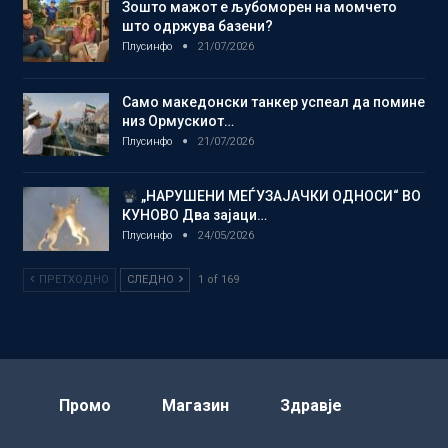
Зошто мажот е љубоморен на момчето
што одржува базени?
Плусинфо
21/07/2026
Само македонски танкер успеал да помине
низ Ормускиот…
Плусинфо
21/07/2026
„НАРУШЕНИ МЕЃУЗАЈАЧКИ ОДНОСИ“ ВО
КУНОВО Два зајаци…
Плусинфо
24/05/2026
ПРЕТХОДНО
СЛЕДНО
1 of 169
Промо
Магазин
Здравје