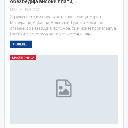
обезбедија високи плати,…
МИА
12/04/2021
Здружението им порачува на прагтениците дека
Македонци, Албанци, Бошњаци,Турци и Роми , се
ставени во незавидна положба, бизнисите пропаѓаат, а
граѓаните се соочуваат со егзистенцијални…
ПОВЕЌЕ...
МАКЕДОНИЈА