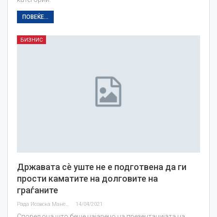
ПОВЕЌЕ...
БИЗНИС
Државата сѐ уште не е подготвена да ги
прости каматите на долговите на
граѓаните
Рада Исовска Маневска
14/04/2021
Според она што беше најавено на презентацијата на