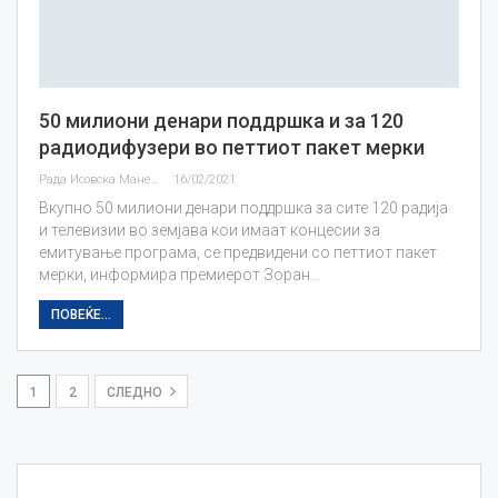
50 милиони денари поддршка и за 120
радиодифузери во петтиот пакет мерки
Рада Исовска Маневска
16/02/2021
Вкупно 50 милиони денари поддршка за сите 120 радија
и телевизии во земјава кои имаат концесии за
емитување програма, се предвидени со петтиот пакет
мерки, информира премиерот Зоран…
ПОВЕЌЕ...
1
2
СЛЕДНО