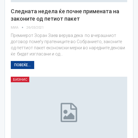
Следната недела ќе почне примената на
законите од петиот пакет
МИА
26/03/2021
Премиерот Зоран Заев верува дека по вчерашниот
договор помеѓу пратениците во Собранието, законите
од петтиот пакет економски мерки во наредните денови
ќе бидат изгласани и од…
ПОВЕЌЕ...
БИЗНИС