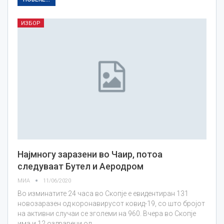
ИЗБОР
Најмногу заразени во Чаир, потоа
следуваат Бутел и Аеродром
МИА
11/06/2020
Во изминатите 24 часа во Скопје е евидентиран 131
новозаразен од коронавирусот ковид-19, со што бројот
на активни случаи се зголеми на 960. Вчера во Скопје
има и 12 оздравени од…