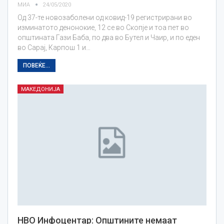
МИА
24/05/2020
Од 37-те новозаболени од ковид-19 регистрирани во
изминатото денонокие, 12 се во Скопје и тоа пет во
општината Гази Баба, по два во Бутел и Чаир, и по еден
во Сарај, Карпош 1 и…
ПОВЕЌЕ...
МАКЕДОНИЈА
НВО Инфоцентар: Општините немаат