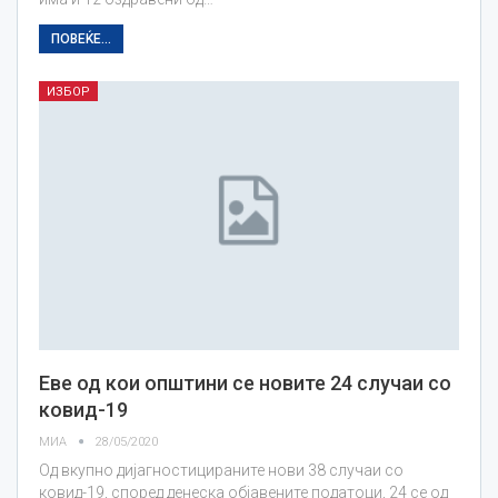
ПОВЕЌЕ...
ИЗБОР
Еве од кои општини се новите 24 случаи со
ковид-19
МИА
28/05/2020
Од вкупно дијагностицираните нови 38 случаи со
ковид-19, според денеска објавените податоци, 24 се од