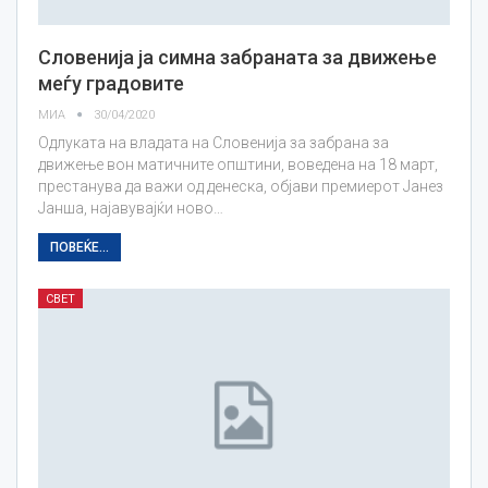
Словенија ја симна забраната за движење
меѓу градовите
МИА
30/04/2020
Одлуката на владата на Словенија за забрана за
движење вон матичните општини, воведена на 18 март,
престанува да важи од денеска, објави премиерот Јанез
Јанша, најавувајќи ново…
ПОВЕЌЕ...
СВЕТ