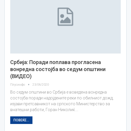
Србија: Поради поплава прогласена
вонредна состојба во седум општини
(ВИДЕО)
Плусинфо
23/06/2020
Во седум општини во Србија е воведена вонредна
состојба поради надојдените реки по обилниот дожд,
изјави претсавникот на српското Министерство за
внатешни работи, Горан Николиќ.…
ПОВЕЌЕ...