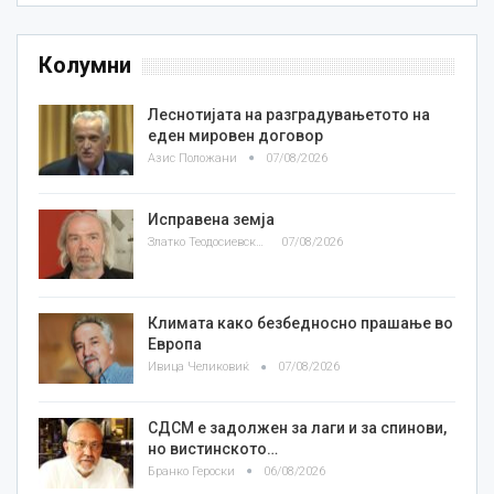
Колумни
Леснотијата на разградувањетото на
еден мировен договор
Азис Положани
07/08/2026
Исправена земја
Златко Теодосиевски
07/08/2026
Климата како безбедносно прашање во
Европа
Ивица Челиковиќ
07/08/2026
СДСМ е задолжен за лаги и за спинови,
но вистинското…
Бранко Героски
06/08/2026