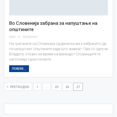
Во Словенија забрана за напуштање на
општините
МИА
30/03/2020
На граѓаните на Словенија од денеска им е забрането да
ги напуштаат општините каде што живеат. Ова го одлучи
Владата, откако за време на викендот Словенците ги
наполнија туристичките…
ПОВЕЌЕ...
ПРЕТХОДНО
1
…
25
26
27