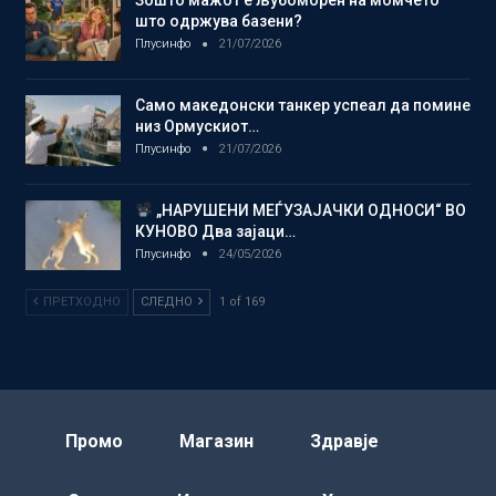
Зошто мажот е љубоморен на момчето
што одржува базени?
Плусинфо
21/07/2026
Само македонски танкер успеал да помине
низ Ормускиот…
Плусинфо
21/07/2026
„НАРУШЕНИ МЕЃУЗАЈАЧКИ ОДНОСИ“ ВО
КУНОВО Два зајаци…
Плусинфо
24/05/2026
ПРЕТХОДНО
СЛЕДНО
1 of 169
Промо
Магазин
Здравје