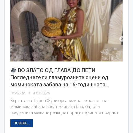
ВО ЗЛАТО ОД ГЛАВА ДО ПЕТИ
Погледнете ги гламурозните сцени од
моминската забава на 16-годишната…
Плусинфо
30/03/2026
Ќерката на Тајсон Фјури организираше раскошна
моминска забава пред нејзината свадба, која
предизвика мешани реакции поради нејзината возраст
ПОВЕЌЕ...