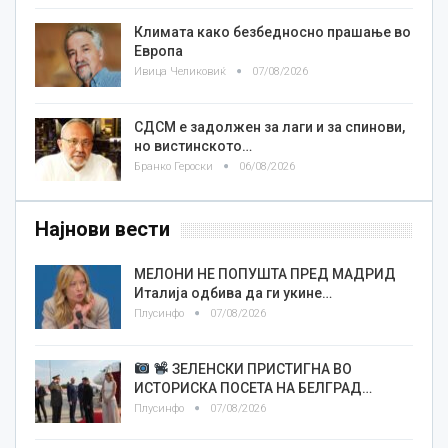
Климата како безбедносно прашање во
Европа
Ивица Челиковиќ
07/08/2026
СДСМ е задолжен за лаги и за спинови,
но вистинското…
Бранко Героски
06/08/2026
Најнови вести
МЕЛОНИ НЕ ПОПУШТА ПРЕД МАДРИД
Италија одбива да ги укине…
Плусинфо
07/08/2026
ЗЕЛЕНСКИ ПРИСТИГНА ВО
ИСТОРИСКА ПОСЕТА НА БЕЛГРАД…
Плусинфо
07/08/2026