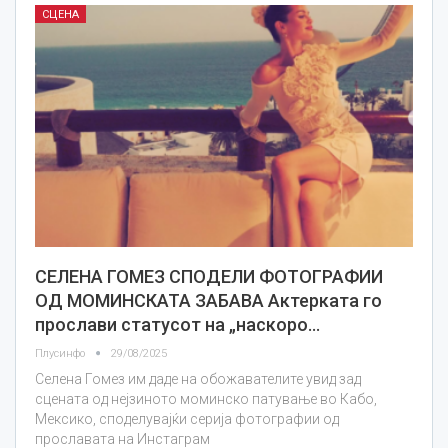
СЦЕНА
СЕЛЕНА ГОМЕЗ СПОДЕЛИ ФОТОГРАФИИ
ОД МОМИНСКАТА ЗАБАВА Актерката го
прослави статусот на „наскоро…
Плусинфо
29/08/2025
Селена Гомез им даде на обожавателите увид зад
сцената од нејзиното моминско патување во Кабо,
Мексико, споделувајќи серија фотографии од
прославата на Инстаграм