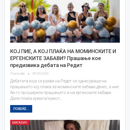
КОЈ ПИЕ, А КОЈ ПЛАЌА НА МОМИНСКИТЕ И
ЕРГЕНСКИТЕ ЗАБАВИ? Прашање кое
предизвика дебата на Редит
Плусинфо
28/05/2026
Дебатата која се разви на Редит се однесуваше на
прашањето кој плаќа за моминските забави денес, а ние
би го прошириле прашањето и на ергенските забави.
Дали плаќа кумата/кумот,…
ПОВЕЌЕ...
МАГАЗИН