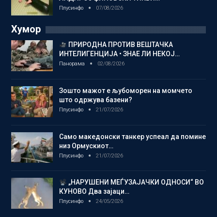
Плусинфо
07/08/2026
Хумор
ПРИРОДНА ПРОТИВ ВЕШТАЧКА
ИНТЕЛИГЕНЦИЈА • ЗНАЕ ЛИ НЕКОЈ…
Панорама
02/08/2026
Зошто мажот е љубоморен на момчето
што одржува базени?
Плусинфо
21/07/2026
Само македонски танкер успеал да помине
низ Ормускиот…
Плусинфо
21/07/2026
„НАРУШЕНИ МЕЃУЗАЈАЧКИ ОДНОСИ“ ВО
КУНОВО Два зајаци…
Плусинфо
24/05/2026