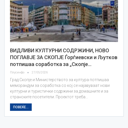
ВИДЛИВИ КУЛТУРНИ СОДРЖИНИ, НОВО
ПОГЛАВЈЕ ЗА СКОПЈЕ Ѓорѓиевски и Љутков
потпишаа соработка за „Скопје…
Плусинфо
27/05/2026
Град Скопје и Министерството за култура потпишаа
меморандум за соработка со кој се најавуваат нови
културни и туристички содржини за домашните и за
странските посетители. Проектот треба…
ПОВЕЌЕ...