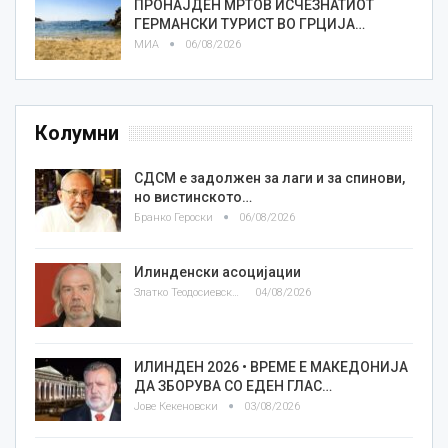
ПРОНАЈДЕН МРТОВ ИСЧЕЗНАТИОТ
ГЕРМАНСКИ ТУРИСТ ВО ГРЦИЈА…
МИА
06/08/2026
Колумни
СДСМ е задолжен за лаги и за спинови,
но вистинското…
Бранко Героски
06/08/2026
Илинденски асоцијации
Златко Теодосиевски
04/08/2026
ИЛИНДЕН 2026 • ВРЕМЕ Е МАКЕДОНИЈА
ДА ЗБОРУВА СО ЕДЕН ГЛАС…
Јове Кекеновски
03/08/2026