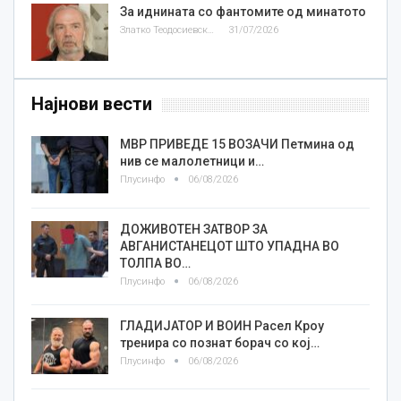
За иднината со фантомите од минатото
Златко Теодосиевски
31/07/2026
Најнови вести
МВР ПРИВЕДЕ 15 ВОЗАЧИ Петмина од
нив се малолетници и…
Плусинфо
06/08/2026
ДОЖИВОТЕН ЗАТВОР ЗА
АВГАНИСТАНЕЦОТ ШТО УПАДНА ВО
ТОЛПА ВО…
Плусинфо
06/08/2026
ГЛАДИЈАТОР И ВОИН Расел Кроу
тренира со познат борач со кој…
Плусинфо
06/08/2026