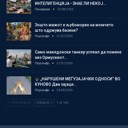
ИНТЕЛИГЕНЦИЈА • ЗНАЕ ЛИ НЕКОЈ…
Панорама
02/08/2026
Зошто мажот е љубоморен на момчето
што одржува базени?
Плусинфо
21/07/2026
Само македонски танкер успеал да помине
низ Ормускиот…
Плусинфо
21/07/2026
„НАРУШЕНИ МЕЃУЗАЈАЧКИ ОДНОСИ“ ВО
КУНОВО Два зајаци…
Плусинфо
24/05/2026
ПРЕТХОДНО
СЛЕДНО
1 of 169