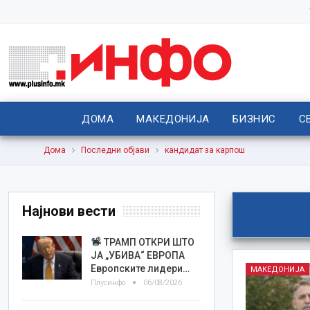
ДОМА
МАКЕДОНИЈА
БИЗНИС
С
Дома
Последни објави
кандидат за карпош
Најнови вести
ТРАМП ОТКРИ ШТО
ЈА „УБИВА“ ЕВРОПА
Европските лидери…
МАКЕДОНИЈА
Плусинфо
06/08/2026