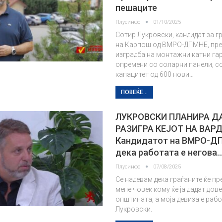
пешаците
Плусинфо
01/10/2025
Сотир Лукровски, кандидат за 
на Карпош од ВМРО-ДПМНЕ, пре
изградба на монтажни катни га
опремени со соларни панели, с
капацитет од 600 нови…
ПОВЕЌЕ...
ЛУКРОВСКИ ПЛАНИРА ДА
РАЗИГРА КЕЈОТ НА ВАР
Кандидатот на ВМРО-Д
дека работата е негова
Плусинфо
07/08/2025
Се надевам дека граѓаните ќе п
мене човек кому ќе ја дадат дов
општината, а моја девиза е рабо
Лукровски.