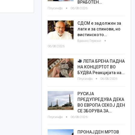
ВРАБОТЕН…
Плусинфо
06/08/2026
СДСМ е задолжен за
лаги и за спинови, но
вистинското…
Бранко Героски
06/08/2026
ЛЕПА БРЕНА ПАДНА
НА КОНЦЕРТОТ ВО
БУДВА Реакцијата на…
Плусинфо
06/08/2026
РУСИЈА
ПРЕДУПРЕДУВА ДЕКА
ВО ЕВРОПА СЕКОЈ ДЕН
СЕ ЗБОРУВА ЗА…
Плусинфо
06/08/2026
ПРОНАЈДЕН МРТОВ