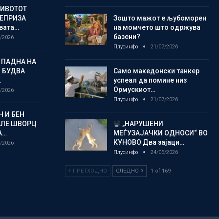
ЖИВОТОТ
РЕПРИЗА
Зошто мажот е љубоморен
овата…
на момчето што одржува
базени?
/2026
Плусинфо
21/07/2026
 ПАДНА НА
 БУДВА
Само македонски танкер
…
успеал да помине низ
Ормускиот…
/2026
Плусинфо
21/07/2026
 И БЕН
АЛЕ ШВОРЦ
„НАРУШЕНИ
А…
МЕЃУЗАЈАЧКИ ОДНОСИ“ ВО
КУНОВО Два зајаци…
/2026
Плусинфо
24/05/2026
ПРЕТХОДНО
СЛЕДНО
1 of 169