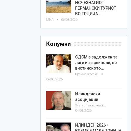
ИСЧЕЗНАТИОТ
ГЕРМАНСКИ ТУРИСТ
ВО ГРЦИЈА…
МИА
06/08/2026
Колумни
СДСМ е задолжен за
лаги и за спинови, но
вистинското…
Бранко Героски
06/08/2026
Илинденски
асоцијации
Златко Теодосиевски
04/08/2026
ИЛИНДЕН 2026 •
ВРЕМЕ Е МАКЕДОНИЈА