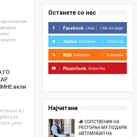
Останете со нас
градоначалник
Facebook
Likes
Like our page
двидува
ражи
о вкупен
Twitter
Followers
Follow Us
RSS
Subscribe
Subscribe
Plusinfomk
Subscribe
 ГО
ДАР
Subscribe
ПМНЕ вели
…
Најчитани
репознаат во
ербата за
СОПСТВЕНИК НА
тата - рече
РЕСТОРАН МУ ПОДАРИ
АВТОМОБИЛ НА