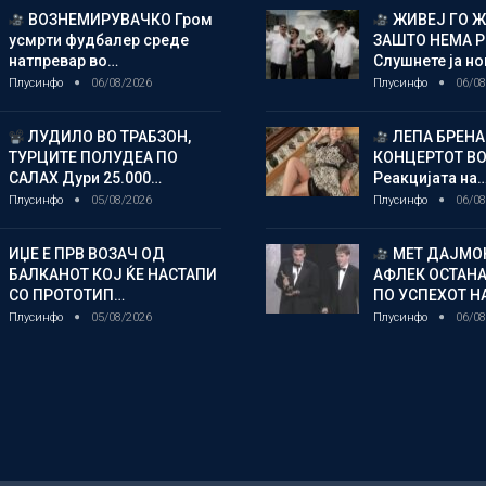
ВОЗНЕМИРУВАЧКО Гром
ЖИВЕЈ ГО 
усмрти фудбалер среде
ЗАШТО НЕМА 
натпревар во…
Слушнете ја н
Плусинфо
06/08/2026
Плусинфо
06/08
ЛУДИЛО ВО ТРАБЗОН,
ЛЕПА БРЕНА
ТУРЦИТЕ ПОЛУДЕА ПО
КОНЦЕРТОТ ВО
САЛАХ Дури 25.000…
Реакцијата на
Плусинфо
05/08/2026
Плусинфо
06/08
ИЏЕ Е ПРВ ВОЗАЧ ОД
МЕТ ДАЈМОН
БАЛКАНОТ КОЈ ЌЕ НАСТАПИ
АФЛЕК ОСТАН
СО ПРОТОТИП…
ПО УСПЕХОТ Н
Плусинфо
05/08/2026
Плусинфо
06/08