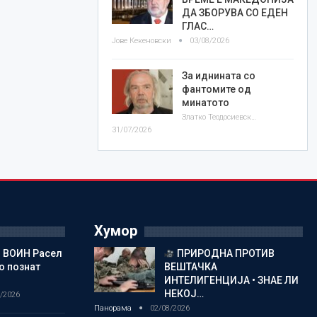
ДА ЗБОРУВА СО ЕДЕН
ГЛАС…
Јове Кекеновски
03/08/2026
За иднината со
фантомите од
минатото
Златко Теодосиевски
31/07/2026
Хумор
 ВОИН Расел
ПРИРОДНА ПРОТИВ
о познат
ВЕШТАЧКА
ИНТЕЛИГЕНЦИЈА • ЗНАЕ ЛИ
НЕКОЈ…
/2026
Панорама
02/08/2026