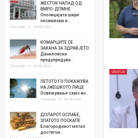
ЖЕСТОК НАПАД ОД
ВМРО-ДПМНЕ
Опозицијата шири
песимизам и…
Плусинфо
06/08/2026
КОМАРЦИТЕ СЕ
ЗАКАНА ЗА ЗДРАВЈЕТО
Даниловски
предупредува…
Плусинфо
06/08/2026
СКОПЈЕ
ЛЕТОТО ГО ПОКАЖУВА
НАЈЖЕШКОТО ЛИЦE
Освежување само во…
Плусинфо
06/08/2026
ДОЛАРОТ ОСЛАБЕ,
ЗЛАТОТО ПОСКАПЕ
Благородниот метал
достигна…