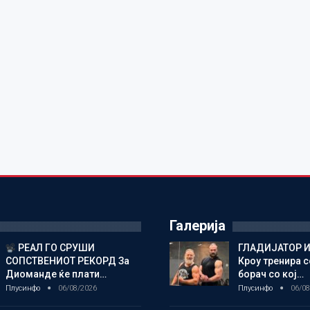
Галерија
РЕАЛ ГО СРУШИ
ГЛАДИЈАТОР И
СОПСТВЕНИОТ РЕКОРД За
Кроу тренира с
Диоманде ќе плати…
борач со кој…
Плусинфо
06/08/2026
Плусинфо
06/08