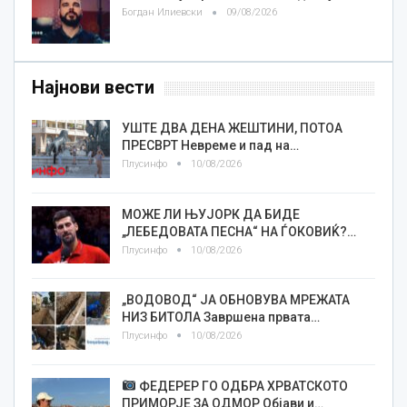
Богдан Илиевски
09/08/2026
Најнови вести
УШТЕ ДВА ДЕНА ЖЕШТИНИ, ПОТОА
ПРЕСВРТ Невреме и пад на…
Плусинфо
10/08/2026
МОЖЕ ЛИ ЊУЈОРК ДА БИДЕ
„ЛЕБЕДОВАТА ПЕСНА“ НА ЃОКОВИЌ?…
Плусинфо
10/08/2026
„ВОДОВОД“ ЈА ОБНОВУВА МРЕЖАТА
НИЗ БИТОЛА Завршена првата…
Плусинфо
10/08/2026
ФЕДЕРЕР ГО ОДБРА ХРВАТСКОТО
ПРИМОРЈЕ ЗА ОДМОР Објави и…