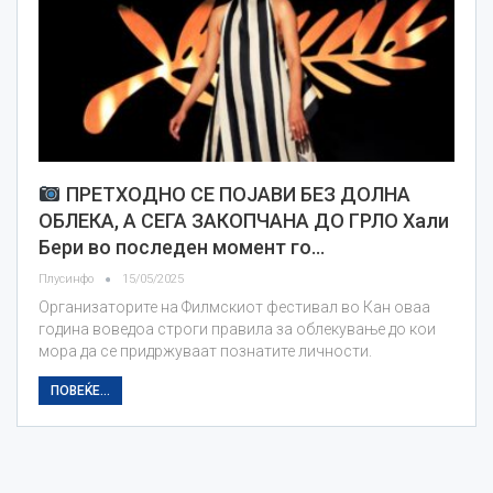
ПРЕТХОДНО СЕ ПОЈАВИ БЕЗ ДОЛНА
ОБЛЕКА, А СЕГА ЗАКОПЧАНА ДО ГРЛО Хали
Бери во последен момент го…
Плусинфо
15/05/2025
Организаторите на Филмскиот фестивал во Кан оваа
година воведоа строги правила за облекување до кои
мора да се придржуваат познатите личности.
ПОВЕЌЕ...