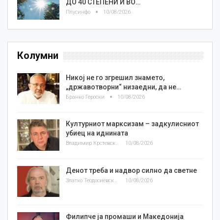
ДО 40 СТЕПЕНИ И ВО…
Плусинфо
10/08/2026
Колумни
Никој не го згрешил знамето,
„државотворни“ низаедни, да не…
Бранко Героски
10/08/2026
Културниот марксизам – задкулисниот
убиец на иднината
Владимир Крстевски
10/08/2026
Денот треба и надвор силно да светне
Златко Теодосиевски
10/08/2026
Филипче ја промаши и Македонија