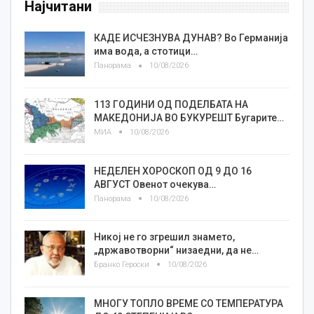
Најчитани
КАДЕ ИСЧЕЗНУВА ДУНАВ? Во Германија
има вода, а стотици…
Панорама
10/08/2026
113 ГОДИНИ ОД ПОДЕЛБАТА НА
МАКЕДОНИЈА ВО БУКУРЕШТ Бугарите…
МИА
10/08/2026
НЕДЕЛЕН ХОРОСКОП ОД 9 ДО 16
АВГУСТ Овенот очекува…
Панорама
10/08/2026
Никој не го згрешил знамето,
„државотворни“ низаедни, да не…
Бранко Героски
10/08/2026
МНОГУ ТОПЛО ВРЕМЕ СО ТЕМПЕРАТУРА