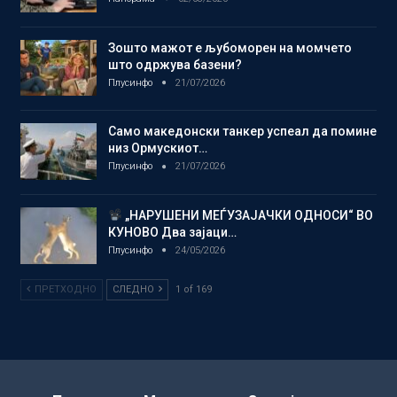
Зошто мажот е љубоморен на момчето
што одржува базени?
Плусинфо
21/07/2026
Само македонски танкер успеал да помине
низ Ормускиот…
Плусинфо
21/07/2026
„НАРУШЕНИ МЕЃУЗАЈАЧКИ ОДНОСИ“ ВО
КУНОВО Два зајаци…
Плусинфо
24/05/2026
ПРЕТХОДНО
СЛЕДНО
1 of 169