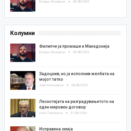
Богдан Илиевски
09/08/2026
Колумни
Филипче ја промаши и Македонија
Богдан Илиевски
09/08/2026
Задоцнив, но ја исполнив желбата на
мојот татко
Јове Кекеновски
08/08/2026
Леснотијата на разградувањетото на
еден мировен договор
Азис Положани
07/08/2026
Исправена земја