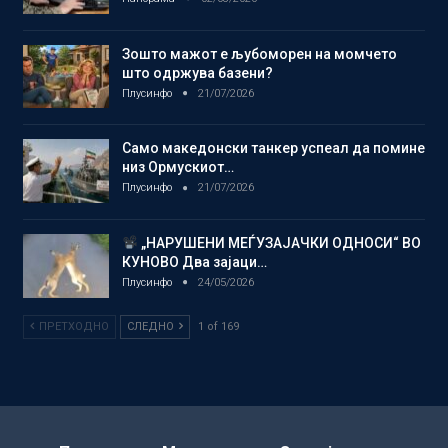
Зошто мажот е љубоморен на момчето
што одржува базени?
Плусинфо
21/07/2026
Само македонски танкер успеал да помине
низ Ормускиот…
Плусинфо
21/07/2026
„НАРУШЕНИ МЕЃУЗАЈАЧКИ ОДНОСИ“ ВО
КУНОВО Два зајаци…
Плусинфо
24/05/2026
ПРЕТХОДНО
СЛЕДНО
1 of 169