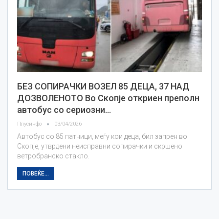
БЕЗ СОПИРАЧКИ ВОЗЕЛ 85 ДЕЦА, 37 НАД
ДОЗВОЛЕНОТО Во Скопје откриен преполн
автобус со сериозни…
Плусинфо
03/04/2026
Автобус со 85 патници, меѓу кои деца, бил запрен во
Скопје, утврдени неисправни сопирачки и скршено
ветробранско стакло.
ПОВЕЌЕ...