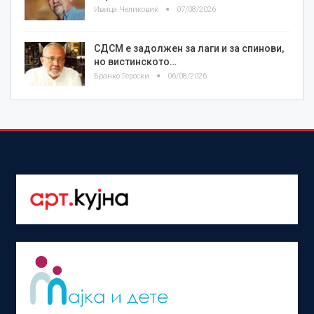
Ивица Челиковиќ
07/08/2026
СДСМ е задолжен за лаги и за спинови,
но вистинското…
Бранко Героски
06/08/2026