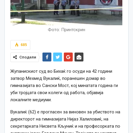
Фото: Принтскрин
685
Сподели
Жупанискиот суд во Бихаќ го осуди на 42 години
затвор Мехмед Вукалиќ, поранешен домар во
гимназијата во Сански Мост, кој минатата година ги
уби тројцата свои колеги од работа, објавија
локалните медиуми.
Вукалиќ (62) е прогласен за виновен за убиството на
директорот на гимназијата Нијаз Халиловиќ, на
секретарката Нисвета Кљуниќ и на професорката по