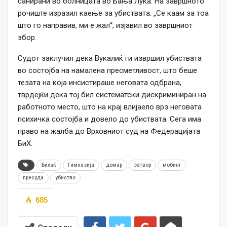
санирани во болницата во Бања Лука. На завршното
рочиште изразил каење за убиствата. „Се каам за тоа
што го направив, ми е жал“, изјавил во завршниот
збор.
Судот заклучил дека Вукалиќ ги извршил убиствата
во состојба на намалена пресметливост, што беше
тезата на која инсистираше неговата одбрана,
тврдејќи дека тој бил систематски дискриминиран на
работното место, што на крај влијаело врз неговата
психичка состојба и довело до убиствата. Сега има
право на жалба до Врховниот суд на Федерацијата
БиХ.
Бихаќ
Гимназија
домар
затвор
мобинг
пресуда
убиство
685