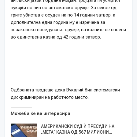
англиски јазик Гордана Миџан. Тројцата ги усмртил
пукајќи во нив со автоматско оружје. За секое од
трите убиства е осуден на по 14 години затвор, а
дополнителна една година му е изречена за
незаконско поседување оружје, па казните се споени
во единствена казна од 42 години затвор.
Одбраната тврдеше дека Вукалиќ бил систематски
дискриминиран на работното место.
Можеби ќе ве интересира
АМЕРИКАНСКИ СУД Ѝ ПРЕСУДИ НА
„МЕТА“ КАЗНА ОД 567 МИЛИОНИ…