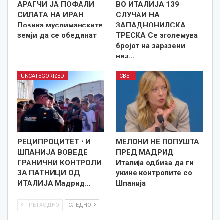
АРАГЧИ ЈА ПОФАЛИ
ВО ИТАЛИЈА 139
СИЛАТА НА ИРАН
СЛУЧАИ НА
Повика муслиманските
ЗАПАДНОНИЛСКА
земји да се обединат
ТРЕСКА Се зголемува
бројот на заразени
низ…
UNCATEGORIZED
СВЕТ
РЕЦИПРОЦИТЕТ • И
МЕЛОНИ НЕ ПОПУШТА
ШПАНИЈА ВОВЕДЕ
ПРЕД МАДРИД
ГРАНИЧНИ КОНТРОЛИ
Италија одбива да ги
ЗА ПАТНИЦИ ОД
укине контролите со
ИТАЛИЈА Мадрид…
Шпанија
ПРЕТХОДНО
СЛЕДНО