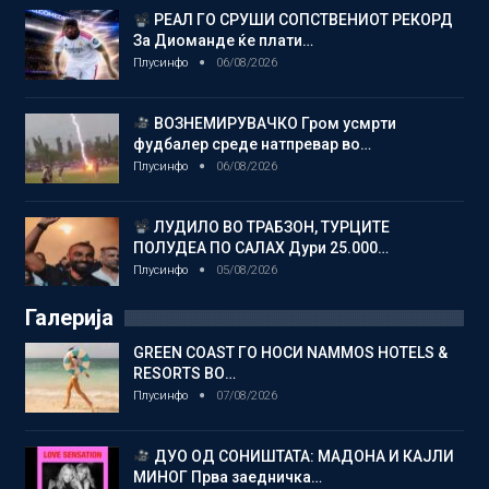
РЕАЛ ГО СРУШИ СОПСТВЕНИОТ РЕКОРД
За Диоманде ќе плати…
Плусинфо
06/08/2026
ВОЗНЕМИРУВАЧКО Гром усмрти
фудбалер среде натпревар во…
Плусинфо
06/08/2026
ЛУДИЛО ВО ТРАБЗОН, ТУРЦИТЕ
ПОЛУДЕА ПО САЛАХ Дури 25.000…
Плусинфо
05/08/2026
Галерија
GREEN COAST ГО НОСИ NAMMOS HOTELS &
RESORTS ВО…
Плусинфо
07/08/2026
ДУО ОД СОНИШТАТА: МАДОНА И КАЈЛИ
МИНОГ Прва заедничка…