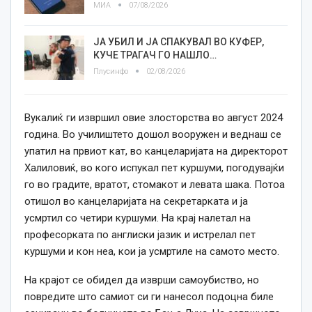
МИА
07/08/2026
ЈА УБИЛ И ЈА СПАКУВАЛ ВО КУФЕР,
КУЧЕ ТРАГАЧ ГО НАШЛО…
Плусинфо
02/08/2026
Вукалиќ ги извршил овие злосторства во август 2024
година. Во училиштето дошол вооружен и веднаш се
упатил на првиот кат, во канцеларијата на директорот
Халиловиќ, во кого испукал пет куршуми, погодувајќи
го во градите, вратот, стомакот и левата шака. Потоа
отишол во канцеларијата на секретарката и ја
усмртил со четири куршуми. На крај налетал на
професорката по англиски јазик и истрелал пет
куршуми и кон неа, кои ја усмртиле на самото место.
На крајот се обидел да изврши самоубиство, но
повредите што самиот си ги нанесол подоцна биле