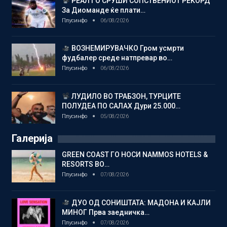
РЕАЛ ГО СРУШИ СОПСТВЕНИОТ РЕКОРД
За Диоманде ќе плати…
Плусинфо
06/08/2026
ВОЗНЕМИРУВАЧКО Гром усмрти
фудбалер среде натпревар во…
Плусинфо
06/08/2026
ЛУДИЛО ВО ТРАБЗОН, ТУРЦИТЕ
ПОЛУДЕА ПО САЛАХ Дури 25.000…
Плусинфо
05/08/2026
Галерија
GREEN COAST ГО НОСИ NAMMOS HOTELS &
RESORTS ВО…
Плусинфо
07/08/2026
ДУО ОД СОНИШТАТА: МАДОНА И КАЈЛИ
МИНОГ Прва заедничка…
Плусинфо
07/08/2026