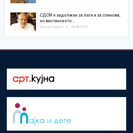
СДСМ е задолжен за лаги и за спинови,
но вистинското…
Бранко Героски
06/08/2026