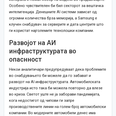
Особено чувствителен би бил секторот за вештачка
интелигенција. Денешните AI системи зависат од
огромни количества брза меморија, а Samsung е
клучен снабдувач за серверите и дата центрите што
ги користат најголемите технолошки компании.
Развојот на АИ
инфраструктурата во
опаснност
Некои аналитичари предупредуваат дека проблемите
во снабдувањето би можеле да го забават и
развојот на AI инфраструктурата. Автомобилската
индустрија исто така би можела повторно да влезе
во криза. Светот уште не ја заборави пандемијата,
кога недостигот од чипови ги запре
производствените линии на голем број автомобилски
компании. Во модерните автомобили денес има