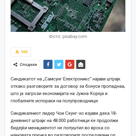
Фото: pixabay.com
559
Сподели
Синдикатот на „Самсунг Електроникс“ најави штрајк
откако разговорите за договор за бонуси пропаднаа,
што ја загрози економијата на Јужна Кореја и
глобалните испораки на полупроводници.
Синдикалниот лидер Чои Сеунг-хо изјави дека 18-
дневниот штрајк на 48.000 работници ќе продолжи
бидејќи менаџментот не попуштил во врска со
најновата пречка во разговорите посредувани од