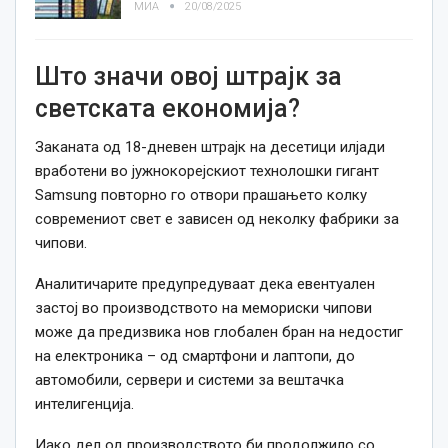
МИА
20/08/2025
Што значи овој штрајк за
светската економија?
Заканата од 18-дневен штрајк на десетици илјади
вработени во јужнокорејскиот технолошки гигант
Samsung повторно го отвори прашањето колку
современиот свет е зависен од неколку фабрики за
чипови.
Аналитичарите предупредуваат дека евентуален
застој во производството на мемориски чипови
може да предизвика нов глобален бран на недостиг
на електроника – од смартфони и лаптопи, до
автомобили, сервери и системи за вештачка
интелигенција.
Иако дел од производството би продолжило со