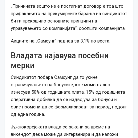
„Причината зошто не е постигнат договор е тоа што
прифаќањето на прекумерните барања на синдикатот
би ги прекршило основните принципи на
управувањето со компанијата“, соопшти компанијата.
Акциите на „Самсунг“ паднаа за 3,1% по веста.
Владата најавува посебни
мерки
Синдикатот побара Самсунг да го укине
ограничувањето на бонусите, кое моментално
изнесува 50% од годишната плата, 15% од годишната
оперативна добивка да се издвојува за бонуси и
овие промени да се формализираат за период подолг
од една година.
Јужнокорејската влада се закани за време на
викендот дека може да интервенира и да наложи