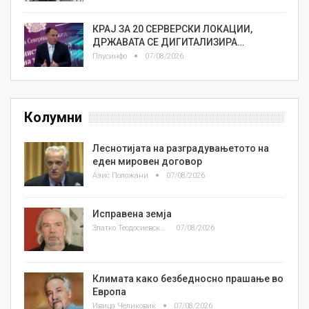
КРАЈ ЗА 20 СЕРВЕРСКИ ЛОКАЦИИ,
ДРЖАВАТА СЕ ДИГИТАЛИЗИРА…
Плусинфо
07/08/2026
Колумни
Леснотијата на разградувањетото на
еден мировен договор
Азис Положани
07/08/2026
Исправена земја
Златко Теодосиевски
07/08/2026
Климата како безбедносно прашање во
Европа
Ивица Челиковиќ
07/08/2026