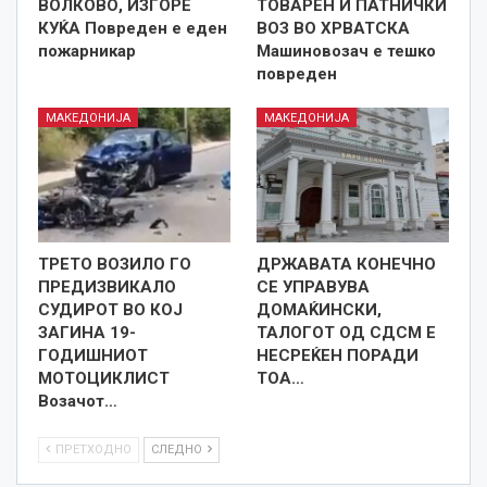
ВОЛКОВО, ИЗГОРЕ
ТОВАРЕН И ПАТНИЧКИ
КУЌА Повреден е еден
ВОЗ ВО ХРВАТСКА
пожарникар
Машиновозач е тешко
повреден
МАКЕДОНИЈА
МАКЕДОНИЈА
ТРЕТО ВОЗИЛО ГО
ДРЖАВАТА КОНЕЧНО
ПРЕДИЗВИКАЛО
СЕ УПРАВУВА
СУДИРОТ ВО КОЈ
ДОМАЌИНСКИ,
ЗАГИНА 19-
ТАЛОГОТ ОД СДСМ Е
ГОДИШНИОТ
НЕСРЕЌЕН ПОРАДИ
МОТОЦИКЛИСТ
ТОА…
Возачот…
ПРЕТХОДНО
СЛЕДНО