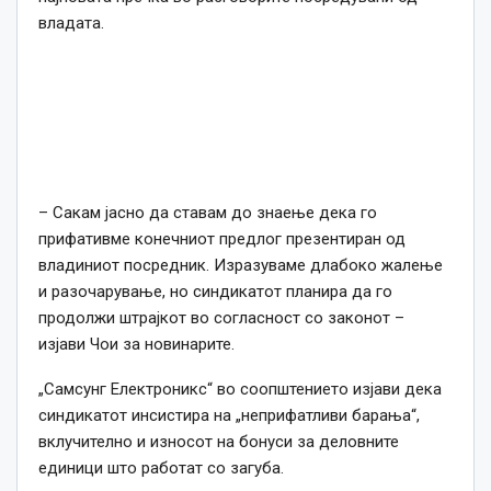
владата.
– Сакам јасно да ставам до знаење дека го
прифативме конечниот предлог презентиран од
владиниот посредник. Изразуваме длабоко жалење
и разочарување, но синдикатот планира да го
продолжи штрајкот во согласност со законот –
изјави Чои за новинарите.
„Самсунг Електроникс“ во соопштението изјави дека
синдикатот инсистира на „неприфатливи барања“,
вклучително и износот на бонуси за деловните
единици што работат со загуба.