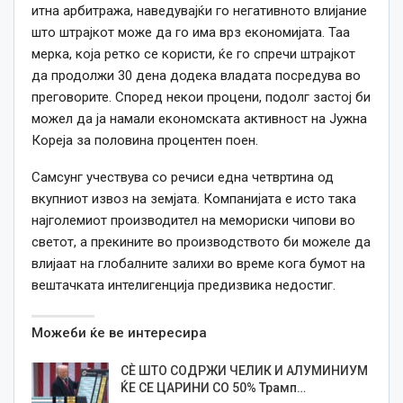
итна арбитража, наведувајќи го негативното влијание
што штрајкот може да го има врз економијата. Таа
мерка, која ретко се користи, ќе го спречи штрајкот
да продолжи 30 дена додека владата посредува во
преговорите. Според некои процени, подолг застој би
можел да ја намали економската активност на Јужна
Кореја за половина процентен поен.
Самсунг учествува со речиси една четвртина од
вкупниот извоз на земјата. Компанијата е исто така
најголемиот производител на мемориски чипови во
светот, а прекините во производството би можеле да
влијаат на глобалните залихи во време кога бумот на
вештачката интелигенција предизвика недостиг.
Можеби ќе ве интересира
СЀ ШТО СОДРЖИ ЧЕЛИК И АЛУМИНИУМ
ЌЕ СЕ ЦАРИНИ СО 50% Трамп…