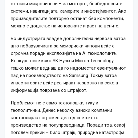
стотици микрочипови – за моторот, безбедносните
системи, навигацијата, камерите и инфотејментот. Ако
производителите повторно останат без компоненти,
можно е доцнење на испораките и раст на цените.
Во индустријата владее дополнителна нервоза затоа
што побарувачката за мемориски чипови веќе е
огромна поради експлозијата на AI технологиите.
Конкурентите како SK Hynix и Micron Technology
тешко можат веднаш да го надоместат евентуалниот
пад на производството на Samsung. Токму затоа
инвеститорите веќе реагираат нервозно на секоја
информација поврзана со штрајкот.
Проблемот не е само технолошки, туку и
геополитички. Денес неколку азиски компании
контролираат огромен дел од светското
производство на полупроводници. Поради тоа, секој
поголем прекин – било штрајк, природна катастрофа