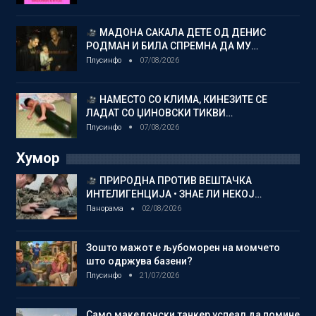
МАДОНА САКАЛА ДЕТЕ ОД ДЕНИС
РОДМАН И БИЛА СПРЕМНА ДА МУ…
Плусинфо
07/08/2026
НАМЕСТО СО КЛИМА, КИНЕЗИТЕ СЕ
ЛАДАТ СО ЏИНОВСКИ ТИКВИ…
Плусинфо
07/08/2026
Хумор
ПРИРОДНА ПРОТИВ ВЕШТАЧКА
ИНТЕЛИГЕНЦИЈА • ЗНАЕ ЛИ НЕКОЈ…
Панорама
02/08/2026
Зошто мажот е љубоморен на момчето
што одржува базени?
Плусинфо
21/07/2026
Само македонски танкер успеал да помине