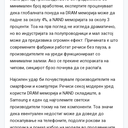
минимален број вработени, експертите проценуваат
дека глобалната понуда на DRAM меморија може да
падне за околу 4%, а NAND меморијата за околу 3
проценти. Тоа на прв поглед не изгледа драматично,
но во индустријата за полупроводници и мал застој
може да предизвика огромен ефект. Причината е што
современите фабрики работат речиси без пауза, а
производителите на уреди функционираат со
минимални залихи. Ако се прекине испораката на
чипови, синџирот брзо почнува да се распаѓа.
Најсилен удар би почувствувале производителите на
смартфони и компјутери. Речиси секој модерен уред
користи DRAM меморија и NAND складиште, а
Samsung е еден од најголемите светски
производители токму на тие компоненти. Тоа значи
дека евентуален недостиг може да доведе до
поскапување на телефоните, подолги рокови за
испорака и помал избор на модели во продавниците.