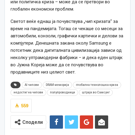
или политичка криза – може да се претвори во
глобален економски проблем.
Светот веќе еднаш ја почувствува „чип кризата“ за
време на пандемијата. Тогаш се чекаше со месеци за
автомобили, конзоли, графички картички и делови за
компјутери. Денешната закана околу Samsung е
потсетник дека дигиталната цивилизација зависи од
неколку ултрамодерни фабрики – и дека еден штрајк
во Јужна Кореја може да се почувствува во
продавниците низ целиот свет.
AI чипови
DRAM меморија
глобална технолошка криза
недостиг на чипови
полупроводници
штрајк во Самсунг
559
Сподели