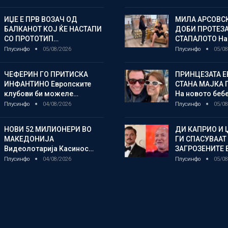
ИЏЕ Е ПРВ ВОЗАЧ ОД
МИЛА АРСОВС
БАЛКАНОТ КОЈ ЌЕ НАСТАПИ
ДОБИ ПРОТЕЗА
СО ПРОТОТИП…
СТАПАЛОТО На
Плусинфо
05/08/2026
Плусинфо
05/08
ЧЕФЕРИН ГО ПРИТИСКА
ПРИНЦЕЗАТА Е
ИНФАНТИНО Европските
СТАНА МАЈКА 
клубови би можеле…
На новото беб
Плусинфо
04/08/2026
Плусинфо
05/08
НОВИ 52 МИЛИОНЕРИ ВО
ДИ КАПРИО И 
МАКЕДОНИЈА
ГИ СПАСУВААТ
Видеолотарија Касинос…
ЗАГРОЗЕНИТЕ
Плусинфо
04/08/2026
Плусинфо
05/08