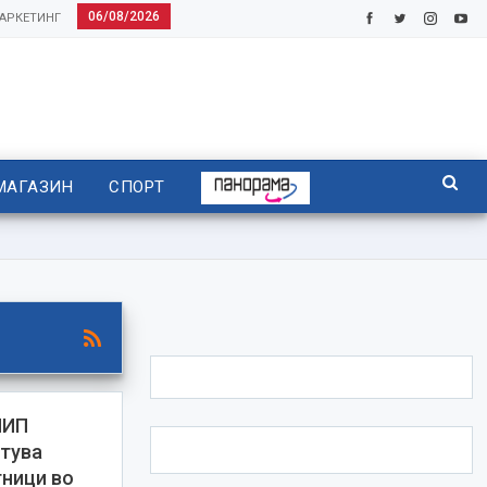
06/08/2026
АРКЕТИНГ
МАГАЗИН
СПОРТ
ЧИП
тува
тници во