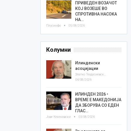
ПРИВЕДЕН ВОЗАЧОТ
КОЈ ВОЗЕШЕ ВО
СПРОТИВНА НАСОКА
НА…
Плусинфо
05/08/2026
Колумни
Илинденски
асоцијации
Златко Теодосиевски
04/08/2026
ИЛИНДЕН 2026 •
ВРЕМЕ Е МАКЕДОНИЈА
ДА ЗБОРУВА СО ЕДЕН
ГЛАС…
Јове Кекеновски
03/08/2026