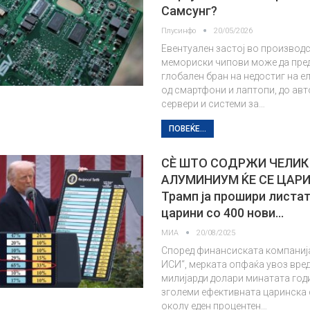
Самсунг?
Плусинфо
20/05/2026
Евентуален застој во производ
мемориски чипови може да пре
глобален бран на недостиг на е
од смартфони и лаптопи, до ав
сервери и системи за…
ПОВЕЌЕ...
СЀ ШТО СОДРЖИ ЧЕЛИК
АЛУМИНИУМ ЌЕ СЕ ЦАРИ
Трамп ја прошири листат
царини со 400 нови…
МИА
20/08/2025
Според финансиската компаниј
ИСИ“, мерката опфаќа увоз вред
милијарди долари минатата годин
зголеми ефективната царинска 
околу еден процентен…