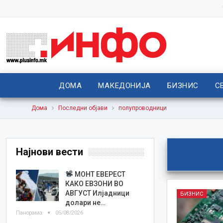
ДОМА
МАКЕДОНИЈА
БИЗНИС
С
Дома
Последни објави
полупроводници
Најнови вести
МОНТ ЕВЕРЕСТ
КАКО ЕВЗОНИ ВО
АВГУСТ Илјадници
БИЗНИС
долари не…
Панорама
05/08/2026