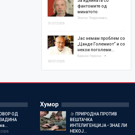
За иднината со
фантомите од
минатото
Златко Теодосиевски
31/07/2026
Јас немам проблем со
„Цанде Големиот“ и со
некои поголеми…
Бранко Героски
30/07/2026
Хумор
ОВОР ОД
ПРИРОДНА ПРОТИВ
ОЗАДИНА
ВЕШТАЧКА
 на…
ИНТЕЛИГЕНЦИЈА • ЗНАЕ ЛИ
НЕКОЈ…
/2026