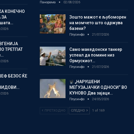
Панорама
02/08/2026
КА КОНЕЧНО
 ЗА
Зошто мажот е љубоморен
шата…
на момчето што одржува
базени?
/2026
Плусинфо
21/07/2026
ВГЕНИЈА
ПО ТРЕТПАТ
Само македонски танкер
е…
успеал да помине низ
Ормускиот…
/2026
Плусинфо
21/07/2026
ЏЕФ БЕЗОС ЌЕ
„НАРУШЕНИ
 ВИДОВИ…
МЕЃУЗАЈАЧКИ ОДНОСИ“ ВО
КУНОВО Два зајаци…
/2026
Плусинфо
24/05/2026
ПРЕТХОДНО
СЛЕДНО
1 of 169