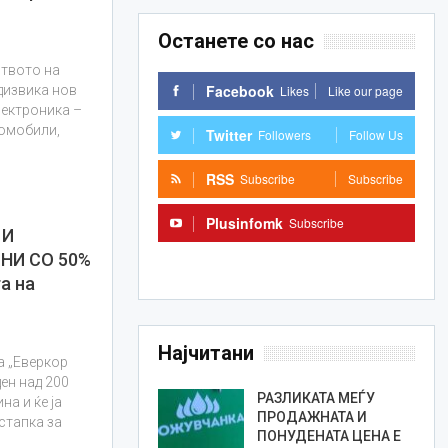
Останете со нас
ството на
Facebook
Likes
Like our page
дизвика нов
лектроника –
томобили,
Twitter
Followers
Follow Us
RSS
Subscribe
Subscribe
Plusinfomk
Subscribe
 И
НИ СО 50%
Subscribe
а на
Најчитани
а „Еверкор
ен над 200
РАЗЛИКАТА МЕЃУ
а и ќе ја
ПРОДАЖНАТА И
стапка за
ПОНУДЕНАТА ЦЕНА Е