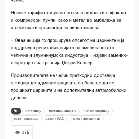
челик.
Новите тарифи стапуваат во сила веднаш и опфаќаат
и компресори, пумпи, како и метал во амбалажа за
козметика и производи за лична хигиена.
– Оваа акција го проширува опсегот на царините и ја
поддржува ревитализацијата на американската
челична и алуминиумска индустрија – изјави заменик-
секретарот за трговија Џефри Кеслер.
Производителите на челик претходно доставија
петиција до администрацијата со барање да се
прошират царините и на дополнителни автомобилски
делови.
ветерници
домашни апарати
полупроводници
сите производи
царини САД
челик и алуминиум
175