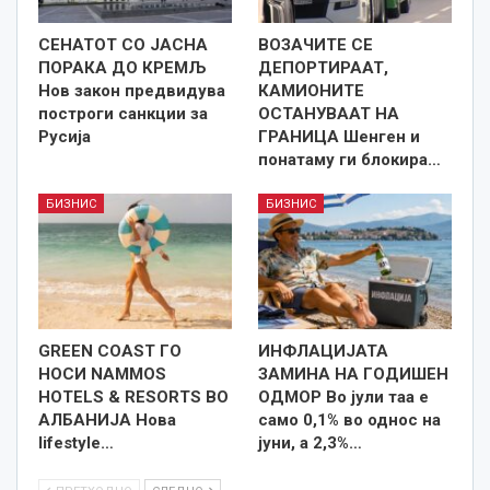
СЕНАТОТ СО ЈАСНА
ВОЗАЧИТЕ СЕ
ПОРАКА ДО КРЕМЉ
ДЕПОРТИРААТ,
Нов закон предвидува
КАМИОНИТЕ
построги санкции за
ОСТАНУВААТ НА
Русија
ГРАНИЦА Шенген и
понатаму ги блокира…
БИЗНИС
БИЗНИС
GREEN COAST ГО
ИНФЛАЦИЈАТА
НОСИ NAMMOS
ЗАМИНА НА ГОДИШЕН
HOTELS & RESORTS ВО
ОДМОР Во јули таа е
АЛБАНИЈА Нова
само 0,1% во однос на
lifestyle…
јуни, а 2,3%…