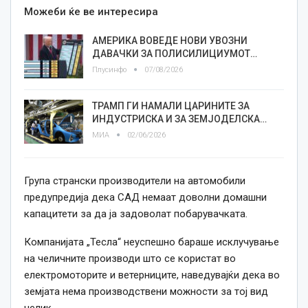
Можеби ќе ве интересира
АМЕРИКА ВОВЕДЕ НОВИ УВОЗНИ
ДАВАЧКИ ЗА ПОЛИСИЛИЦИУМОТ…
Плусинфо
07/08/2026
ТРАМП ГИ НАМАЛИ ЦАРИНИТЕ ЗА
ИНДУСТРИСКА И ЗА ЗЕМЈОДЕЛСКА…
МИА
02/06/2026
Група странски производители на автомобили
предупредија дека САД немаат доволни домашни
капацитети за да ја задоволат побарувачката.
Компанијата „Тесла“ неуспешно бараше исклучување
на челичните производи што се користат во
електромоторите и ветерниците, наведувајќи дека во
земјата нема производствени можности за тој вид