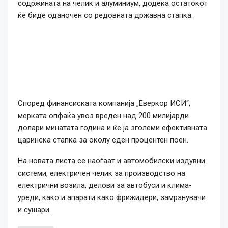
содржината на челик и алуминиум, додека остатокот
ќе биде оданочен со редовната државна стапка.
Според финансиската компанија „Еверкор ИСИ“,
мерката опфаќа увоз вреден над 200 милијарди
долари минатата година и ќе ја зголеми ефективната
царинска стапка за околу еден процентен поен.
На новата листа се наоѓаат и автомобилски издувни
системи, електричен челик за производство на
електрични возила, делови за автобуси и клима-
уреди, како и апарати како фрижидери, замрзнувачи
и сушари.