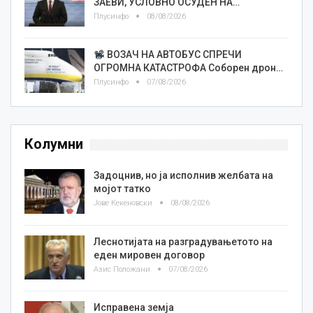
ЗАЕВИ, УСЛОВНО ОСУДЕН НА…
Плусинфо
08/08/2026
ВОЗАЧ НА АВТОБУС СПРЕЧИ
ОГРОМНА КАТАСТРОФА Соборен дрон…
Плусинфо
07/08/2026
Колумни
Задоцнив, но ја исполнив желбата на
мојот татко
Јове Кекеновски
08/08/2026
Леснотијата на разградувањетото на
еден мировен договор
Азис Положани
07/08/2026
Исправена земја