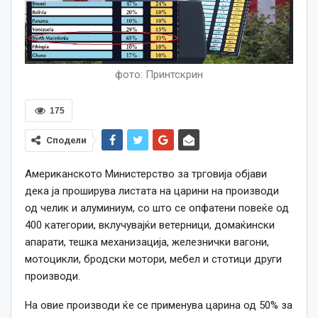
фото: Принтскрин
175
Сподели
Американското Министерство за трговија објави
дека ја проширува листата на царини на производи
од челик и алуминиум, со што се опфатени повеќе од
400 категории, вклучувајќи ветерници, домаќински
апарати, тешка механизација, железнички вагони,
мотоцикли, бродски мотори, мебел и стотици други
производи.
На овие производи ќе се применува царина од 50% за