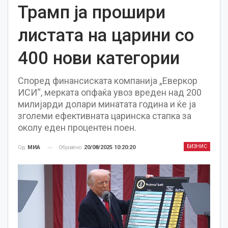
Трамп ја прошири
листата на царини со
400 нови категории
Според финансиската компанија „Еверкор
ИСИ“, мерката опфаќа увоз вреден над 200
милијарди долари минатата година и ќе ја
зголеми ефективната царинска стапка за
околу еден процентен поен.
БИЗНИС
Објавено
20/08/2025 10:20:20
Од
МИА