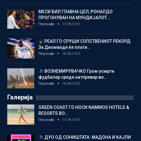
МЕСИ БИЛ ГЛАВНА ЦЕЛ, РОНАЛДО
ПРОГОНУВАН НА МУНДИЈАЛОТ…
Плусинфо
07/08/2026
РЕАЛ ГО СРУШИ СОПСТВЕНИОТ РЕКОРД
За Диоманде ќе плати…
Плусинфо
06/08/2026
ВОЗНЕМИРУВАЧКО Гром усмрти
фудбалер среде натпревар во…
Плусинфо
06/08/2026
Галерија
GREEN COAST ГО НОСИ NAMMOS HOTELS &
RESORTS ВО…
Плусинфо
07/08/2026
ДУО ОД СОНИШТАТА: МАДОНА И КАЈЛИ