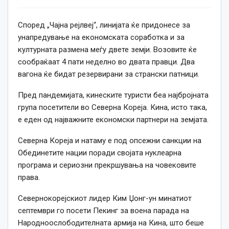
Според „Чајна рејлвеј“, линијата ќе придонесе за
унапредување на економската соработка и за
културната размена меѓу двете земји. Возовите ќе
сообраќаат 4 пати неделно во двата правци. Два
вагона ќе бидат резервирани за странски патници.
Пред пандемијата, кинеските туристи беа најбројната
група посетители во Северна Кореја. Кина, исто така,
е еден од најважните економски партнери на земјата.
Северна Кореја и натаму е под опсежни санкции на
Обединетите нации поради својата нуклеарна
програма и сериозни прекршувања на човековите
права.
Севернокорејскиот лидер Ким Џонг-ун минатиот
септември го посети Пекинг за воена парада на
Народноослободителната армија на Кина, што беше