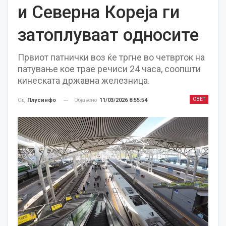
и Северна Кореја ги
затоплуваат односите
Првиот патнички воз ќе тргне во четврток на
патување кое трае речиси 24 часа, соопшти
кинеската државна железница.
СВЕТ
Објавено
11/03/2026 8:55:54
Од
Плусинфо