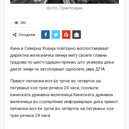
Фото: Принтскрин
162
Сподели
Кина и Северна Кореја повторно воспоставуваат
директна железничка линија меѓу своите главни
градови по шестгодишен прекин, што укажува дека
двете земји ги затоплуваат односите, јави ДПА.
Првиот патнички воз ќе тргне во четврток на
патување кое трае речиси 24 часа, соопшти
кинеската државна железница.Кинеската државна
железница во соопштение информираше дека првиот
патнички воз ќе тргне во четврток на патување кое
трае речиси 24 часа.