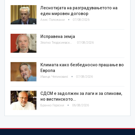
Леснотијата на разградувањетото на
еден мировен договор
Азис Положани
07/08/2026
Исправена земја
Златко Теодосиевски
07/08/2026
Климата како безбедносно прашање во
Европа
Ивица Челиковиќ
07/08/2026
СДСМ е задолжен за лаги и за спинови,
но вистинското…
Бранко Героски
06/08/2026