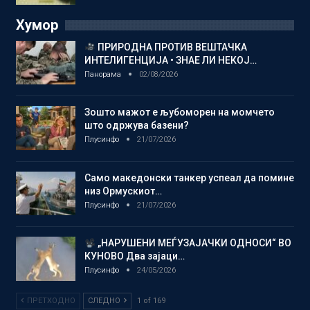
Хумор
ПРИРОДНА ПРОТИВ ВЕШТАЧКА
ИНТЕЛИГЕНЦИЈА • ЗНАЕ ЛИ НЕКОЈ…
Панорама
02/08/2026
Зошто мажот е љубоморен на момчето
што одржува базени?
Плусинфо
21/07/2026
Само македонски танкер успеал да помине
низ Ормускиот…
Плусинфо
21/07/2026
„НАРУШЕНИ МЕЃУЗАЈАЧКИ ОДНОСИ“ ВО
КУНОВО Два зајаци…
Плусинфо
24/05/2026
ПРЕТХОДНО
СЛЕДНО
1 of 169