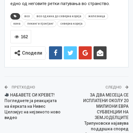
едно од неговите ретки патувања во странство.
воз
воз од кина до северна кореја
железница
кина
пекинг и пјонгјанг
северна кореја
162
Сподели
ПРЕТХОДНО
СЛЕДНО
НАБАВЕТЕ СИ КРЕВЕТ!
ЗА ДВА МЕСЕЦА СЕ
Погледнете ја реакцијата
ИСПЛАТЕНИ ОКОЛУ 20
на ќерката на Нивес
МИЛИОНИ ЕВРА
Целзијус на нејзиното ново
СУБВЕНЦИИ НА
видео
ЗЕМЈОДЕЛЦИТЕ
Трипуновски најавува
поддршка според