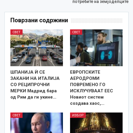
потребите на земјоделците
Поврзани содржини
СВЕТ
СВЕТ
ШПАНИЈА Ѝ СЕ
ЕВРОПСКИТЕ
ЗАКАНИ НА ИТАЛИЈА
АЕРОДРОМИ
СО РЕЦИПРОЧНИ
ПОВРЕМЕНО ГО
МЕРКИ Мадрид бара
ИСКЛУЧУВААТ ЕЕС
од Рим да ги укине…
Новиот систем
создава хаос,…
СВЕТ
ИЗБОР