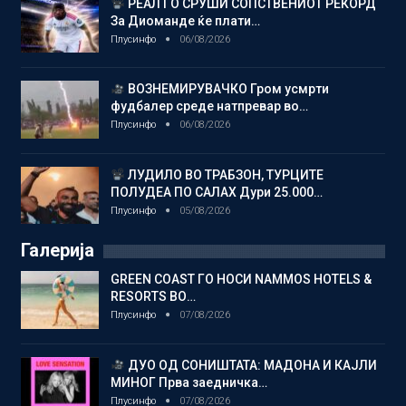
РЕАЛ ГО СРУШИ СОПСТВЕНИОТ РЕКОРД
За Диоманде ќе плати…
Плусинфо
06/08/2026
ВОЗНЕМИРУВАЧКО Гром усмрти
фудбалер среде натпревар во…
Плусинфо
06/08/2026
ЛУДИЛО ВО ТРАБЗОН, ТУРЦИТЕ
ПОЛУДЕА ПО САЛАХ Дури 25.000…
Плусинфо
05/08/2026
Галерија
GREEN COAST ГО НОСИ NAMMOS HOTELS &
RESORTS ВО…
Плусинфо
07/08/2026
ДУО ОД СОНИШТАТА: МАДОНА И КАЈЛИ
МИНОГ Прва заедничка…
Плусинфо
07/08/2026