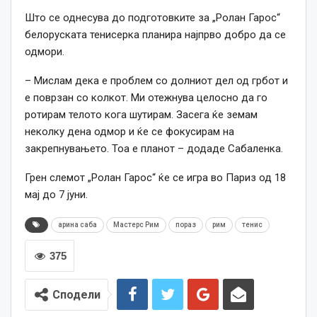
Што се однесува до подготовките за „Ролан Гарос“
белоруската тенисерка планира најпрво добро да се
одмори.
– Мислам дека е проблем со долниот дел од грбот и
е поврзан со колкот. Ми отежнува целосно да го
ротирам телото кога шутирам. Засега ќе земам
неколку дена одмор и ќе се фокусирам на
закрепнувањето. Тоа е планот – додаде Сабаленка.
Грен слемот „Ролан Гарос“ ќе се игра во Париз од 18
мај до 7 јуни.
арина саба
Мастерс Рим
пораз
рим
тенис
375
Сподели