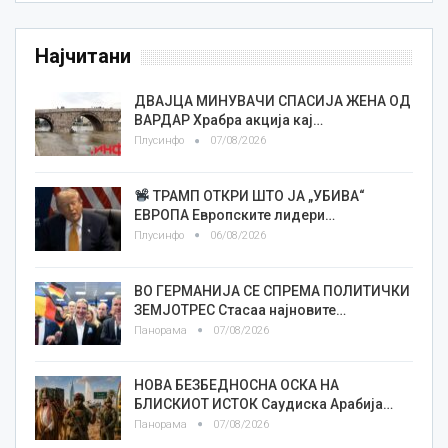
Најчитани
ДВАЈЦА МИНУВАЧИ СПАСИЈА ЖЕНА ОД
ВАРДАР Храбра акција кај…
Плусинфо
07/08/2026
ТРАМП ОТКРИ ШТО ЈА „УБИВА“
ЕВРОПА Европските лидери…
Плусинфо
06/08/2026
ВО ГЕРМАНИЈА СЕ СПРЕМА ПОЛИТИЧКИ
ЗЕМЈОТРЕС Стасаа најновите…
Панорама
07/08/2026
НОВА БЕЗБЕДНОСНА ОСКА НА
БЛИСКИОТ ИСТОК Саудиска Арабија…
Панорама
07/08/2026