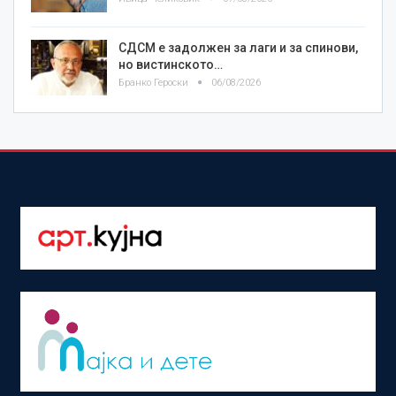
СДСМ е задолжен за лаги и за спинови,
но вистинското…
Бранко Героски
06/08/2026