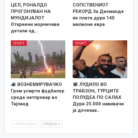
ЦЕЛ, РОНАЛДО
СОПСТВЕНИОТ
ПРОГОНУВАН НА
РЕКОРД За Диоманде
МУНДИЈАЛОТ
ќе плати дури 140
Откриени морничави
милиони евра
детали од…
СПОРТ
СПОРТ
ВОЗНЕМИРУВАЧКО
ЛУДИЛО ВО
Гром усмрти фудбалер
ТРАБЗОН, ТУРЦИТЕ
среде натпревар во
ПОЛУДЕА ПО САЛАХ
Тајланд
Дури 25.000 навивачи
ја дочекаа…
ПРЕТХОДНО
СЛЕДНО