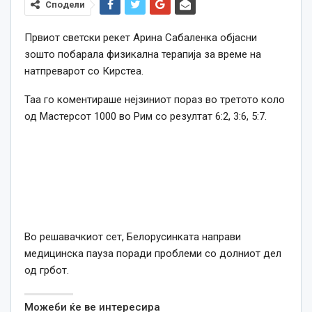
Сподели
Првиот светски рекет Арина Сабаленка објасни
зошто побарала физикална терапија за време на
натпреварот со Кирстеа.
Таа го коментираше нејзиниот пораз во третото коло
од Мастерсот 1000 во Рим со резултат 6:2, 3:6, 5:7.
Во решавачкиот сет, Белорусинката направи
медицинска пауза поради проблеми со долниот дел
од грбот.
Можеби ќе ве интересира