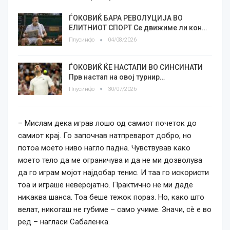
ЃОКОВИЌ БАРА РЕВОЛУЦИЈА ВО
ЕЛИТНИОТ СПОРТ Се движиме ли кон…
Плусинфо
04/08/2026
ЃОКОВИЌ ЌЕ НАСТАПИ ВО СИНСИНАТИ
Прв настап на овој турнир…
Плусинфо
30/07/2026
– Мислам дека играв лошо од самиот почеток до
самиот крај. Го започнав натпреварот добро, но
потоа моето ниво нагло падна. Чувствував како
моето тело да ме ограничува и да не ми дозволува
да го играм мојот најдобар тенис. И таа го искористи
тоа и играше неверојатно. Практично не ми даде
никаква шанса. Тоа беше тежок пораз. Но, како што
велат, никогаш не губиме – само учиме. Значи, сè е во
ред – нагласи Сабаленка.