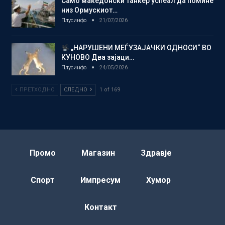
Само македонски танкер успеал да помине
низ Ормускиот…
Плусинфо
21/07/2026
„НАРУШЕНИ МЕЃУЗАЈАЧКИ ОДНОСИ“ ВО
КУНОВО Два зајаци…
Плусинфо
24/05/2026
ПРЕТХОДНО
СЛЕДНО
1 of 169
Промо
Магазин
Здравје
Спорт
Импресум
Хумор
Контакт