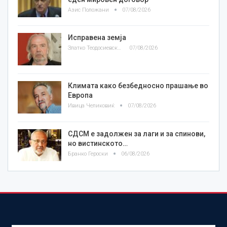
Азис Положани
07/08/2026
Исправена земја
Златко Теодосиевски
07/08/2026
Климата како безбедносно прашање во
Европа
Ивица Челиковиќ
07/08/2026
СДСМ е задолжен за лаги и за спинови,
но вистинското…
Бранко Героски
06/08/2026