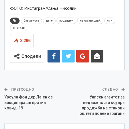
ФОТО: Инстаграм/Сања Николиќ
бременост
дете
роденден
сања николиќ
син
слаткар
2,266
Сподели
ПРЕТХОДНО
СЛЕДНО
Урсула фон дер Лајен се
Уапсен агентот за
вакцинираше против
недвижности кој при
ковид-19
продажба на станови
оштети повеќе граѓани