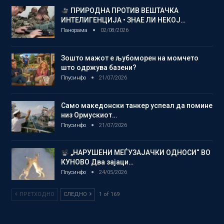
ПРИРОДНА ПРОТИВ ВЕШТАЧКА
ИНТЕЛИГЕНЦИЈА • ЗНАЕ ЛИ НЕКОЈ…
Панорама
02/08/2026
Зошто мажот е љубоморен на момчето
што одржува базени?
Плусинфо
21/07/2026
Само македонски танкер успеал да помине
низ Ормускиот…
Плусинфо
21/07/2026
„НАРУШЕНИ МЕЃУЗАЈАЧКИ ОДНОСИ“ ВО
КУНОВО Два зајаци…
Плусинфо
24/05/2026
ПРЕТХОДНО
СЛЕДНО
1 of 169