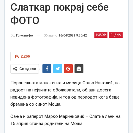
Слаткар покрај себе
ФОТО
ИЗБОР
СЦЕНА
Објавено
16/04/2021 9:50:42
Од
Плусинфо
2,266
Сподели
Поранешната манекенка и мисица Сања Николиќ, на
радост на нејзините обожаватели, објави досега
невидена фотографија, и тоа од периодот кога беше
бремена со синот Моша.
Сања и раперот Марко Маринковиќ – Слатка лани на
15 април станаа родители на Моша.