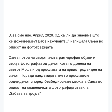
„Ова сме ние. Април, 2020. Од кај ли да знаевме што
ќе доживееме?! Џабе кажувавте…“, напишала Сања во
описот на фотографијата.
Сања потоа на својот инстаграм-профил објави и
серија фотографии од денот кога го донела на
светот Моша и од прославата на првиот роденден на
синот. Поради пандемијата тие го прославиле
роденденот според безбедносните мерки, а Сања во
описот на славеничката фотографија ставила:
„Забава за тројца“.